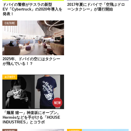
ドバイの警察がテスラの新型
2017年夏にドバイで「空飛ぶドロ
「Gulf Information Technology Exposition」で注目を集めたの
EV「Cybertruck」の2020年導入を
ーンタクシー」が運行開始
が、このホバーバイク。
発表！
ご覧の通り、人が乗ってもしっかり安定して飛んでいます。
CULTURE
最高時速は約70km。現時点での飛行時間は25分だけ。
「どんな現場にも急行する」という使命を果たすのは難しそうで
すが、とりあえず期待値高めな取り組みです。
2025年、ドバイの空にはタクシー
が飛んでいる！？
ACTIVITY
「麺屋 猪一」神楽坂にオープン。
Hermèsなどを手がける「HOUSE
INDUSTRIES」とコラボ