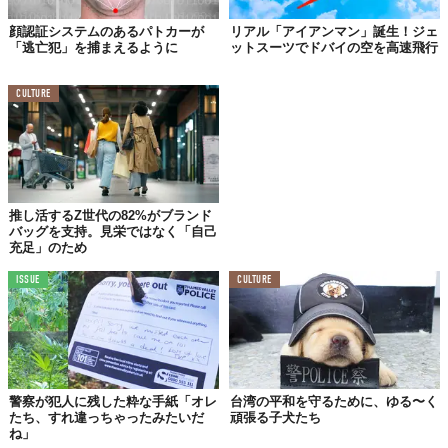
顔認証システムのあるパトカーが
リアル「アイアンマン」誕生！ジェ
「逃亡犯」を捕まえるように
ットスーツでドバイの空を高速飛行
CULTURE
推し活するZ世代の82%がブランド
バッグを支持。見栄ではなく「自己
充足」のため
ISSUE
CULTURE
ちなみに画像は、試乗をしている様子。
任務のためとはいえ、男としてはすごく羨ましいと思ってしまい
ます。
警察が犯人に残した粋な手紙「オレ
台湾の平和を守るために、ゆる〜く
Licensed material used with permission by
Hoversurf Inc
たち、すれ違っちゃったみたいだ
頑張る子犬たち
ね」