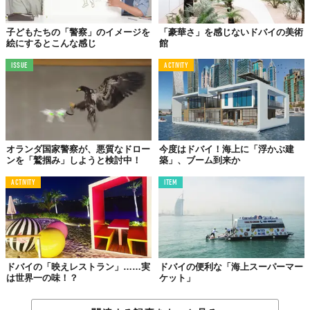
子どもたちの「警察」のイメージを
「豪華さ」を感じないドバイの美術
絵にするとこんな感じ
館
ISSUE
ACTIVITY
オランダ国家警察が、悪質なドロー
今度はドバイ！海上に「浮かぶ建
ンを「鷲掴み」しようと検討中！
築」、ブーム到来か
ACTIVITY
ITEM
ドバイの「映えレストラン」……実
ドバイの便利な「海上スーパーマー
は世界一の味！？
ケット」