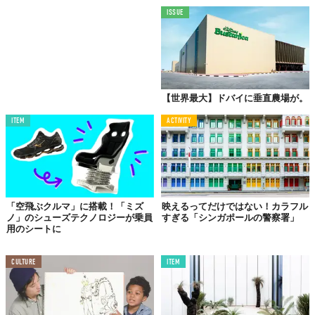
TABI LABO
ISSUE
この世界は、もっと広いはずだ。
【世界最大】ドバイに垂直農場が。
ITEM
ACTIVITY
「空飛ぶクルマ」に搭載！「ミズ
映えるってだけではない！カラフル
ノ」のシューズテクノロジーが乗員
すぎる「シンガポールの警察署」
用のシートに
CULTURE
ITEM