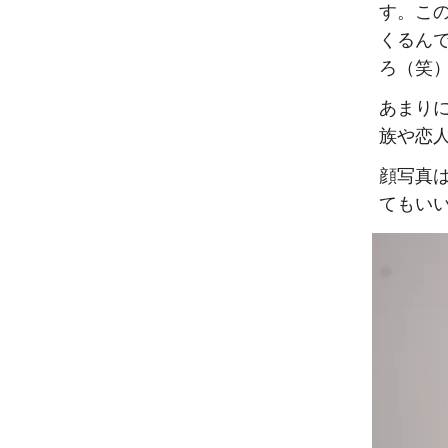
す。こ
くるん
ろ（笑
あまり
族や恋
顔写真
てもい