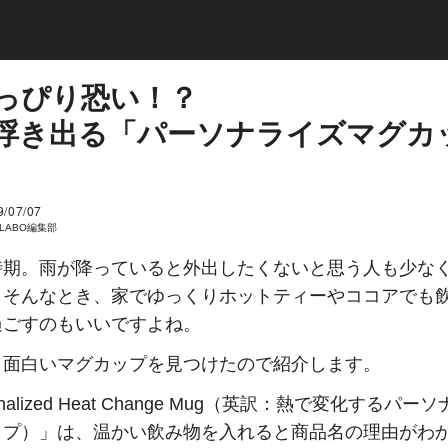
っぴり恐い！？
浮き出る「パーソナライズマグカ
9/07/07
I LABO編集部
時期。雨が降っていると外出したくないと思う人も少な
。そんなとき、家でゆっくりホットティーやココアでも
過ごすのもいいですよね。
、面白いマグカップを見つけたので紹介します。
onalized Heat Change Mug（英訳：熱で変化するパー
ップ）」は、温かい飲み物を入れると商品名の理由がわ