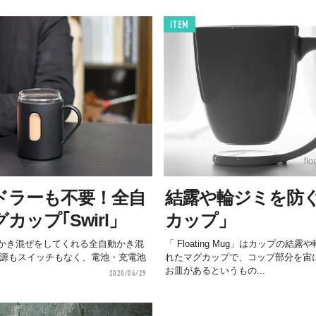
ITEM
ドラーも不要！全自
結露や輪ジミを防
ップ｢Swirl」
カップ」
かき混ぜをしてくれる全自動かき混
「 Floating Mug」はカップの
。電源もスイッチもなく、電池・充電池
れたマグカップで、コップ部分を宙
お皿があるというもの...
2020/04/29