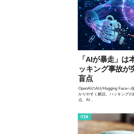
「AIが暴走」は本
ッキング事故が
盲点
OpenAIのAIがHugging F
かりやすく解説。ハッキングの経
点、AI...
ITEM