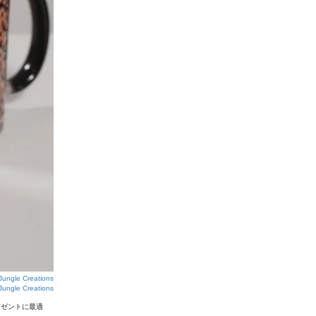
ungle Creations
Jungle Creations
レゼントに最適