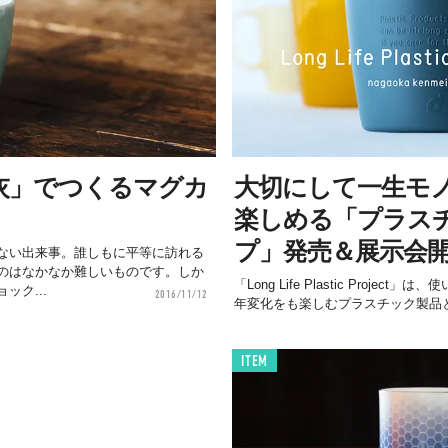
灰」でつくるマグカ
大切にして一生モ
楽しめる「プラス
プ」発売＆展示会
ない出来事。誰しもに平等に訪れる
のはなかなか難しいものです。しか
「Long Life Plastic Proje
ック...
2016/11/12
年変化をも楽しむプラスチック製品
ITEM