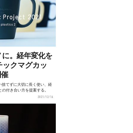
ノに。経年変化を
チックマグカッ
開催
ct」は、使い捨てずに大切に長く使い、経
との付き合い方を提案する。
2021/12/16