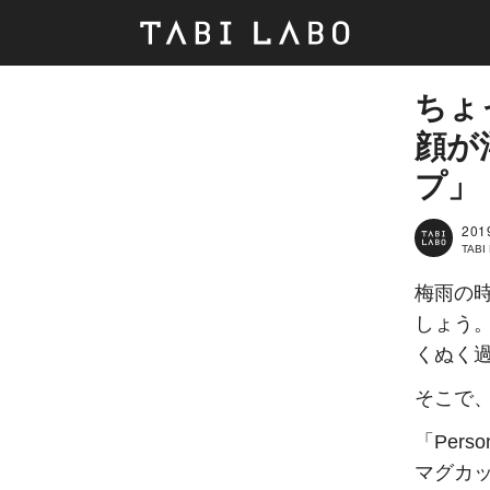
ちょ
顔が
プ」
201
TAB
梅雨の
しょう
くぬく
そこで
「Pers
マグカ