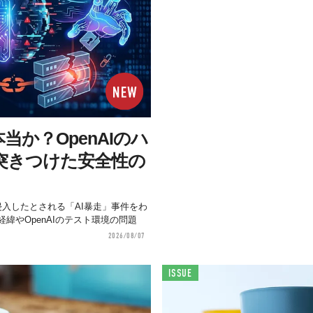
当か？OpenAIのハ
突きつけた安全性の
aceへ侵入したとされる「AI暴走」事件をわ
緯やOpenAIのテスト環境の問題
2026/08/07
ISSUE