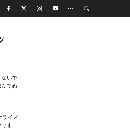
ッ
くないで
飲んでぬ
ソナライズ
かりま