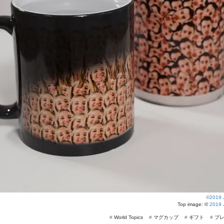
©2019 J
Top image: ©
2019 
#
World Topics
#
マグカップ
#
ギフト
#
プ