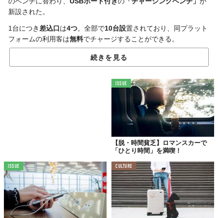
のベンチに替わり、
USBポート付き
の
「チャージングベンチ」
が
新設された。
1台につき
差込口
は
4つ
。全部で
10台設
置されており、同プラット
フォームの利用客は
無料
でチャージすることができる。
ロマンスカーは
外国人旅行客
の利用も少なくないため、あらゆる
続きを見る
国の人が簡単に使えるよう、プラグではなくUSBポートを採用。
ベンチのサイドには大きなアイコンマークがデザインされてお
ISSUE
り、
チャージポイント
であることが遠目からでも認識可能。座面
を従来のベンチから
50mm
高くすることで、立ち上がる際の
負担
軽減
を図るなど、細かな気遣いが行き届いている。
開発を手がけた「アドセック」によると、駅空間をチャージング
ステーションとし、
「待つ」
時間を
「価値ある」
時間に変えて、
【脱・時間貧乏】ロマンスカーで
「ひとり時間」を満喫！
「価値ある駅」
に進化させることが狙いとのこと。
ISSUE
CULTURE
小田急線にとって、新宿駅は1日平均
約52万人
が乗り降りする同
社最大のターミナル。これまでもフリーWi-Fiや手荷物の一時預か
り、トイレ環境の整備など、利用客のニーズを汲んださまざまな
サービスに取り組んでおり、今後も利便性の向上に努めていくそ
うだ。