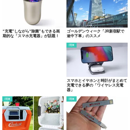
“充電”しながら“除菌”もできる画
ゴールデンウィーク「JR新宿駅で
期的な「スマホ充電器」が話題！
途中下車」のススメ
ITEM
©小田急電鉄
『チャージングベンチ』
【設置箇所】新宿駅2・3番ホーム（特急ロマンスカーの発
着ホーム）
スマホとイヤホンと時計がまとめて
充電できる夢の「ワイヤレス充電
【設置台数】10台（既存のベンチと置き換え）
器」
【利用時間】始発から終電まで
ITEM
ITEM
Top image: ©
小田急電鉄
TABI LABO
この世界は、もっと広いはずだ。