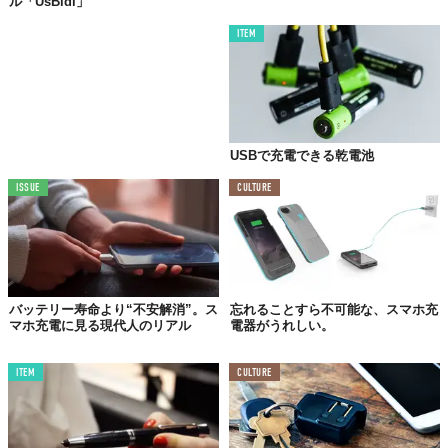
ル「UsBidi」
ITEM
USBで充電できる乾電池
ISSUE
CULTURE
バッテリー寿命より“不安解消”。ス
忘れることすら不可能な、スマホ充
マホ充電に見る現代人のリアル
電器がうれしい。
ITEM
CULTURE