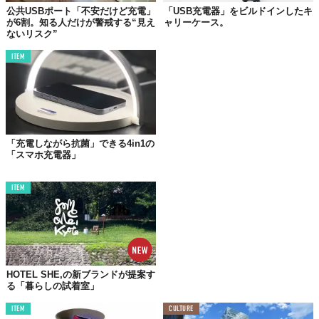
公共USBポート「不安だけど充電」
「USB充電器」をビルドインしたキ
が6割。知る人だけが警戒する“見え
ャリーケース。
ないリスク”
ITEM
「充電しながら抗菌」できる4in1の
「スマホ充電器」
ITEM
©小田急電鉄
HOTEL SHE,の新ブランドが提案す
る「暮らしの試着室」
ITEM
CULTURE