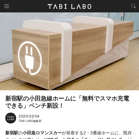
新宿駅の小田急線ホームに「無料でスマホ充電
できる」ベンチ新設！
2020/02/04
TABI LABO編集部
新宿駅
の
小田急ロマンスカー
が発着する2・3番線ホームに、既存