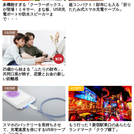
多機能すぎる「クーラーボックス」
超コンパクト！財布にも入る「折り
が登場！ミキサー、まな板、USB充
たたみ式スマホ充電ケーブル」
電ポートや防水スピーカーま
で・・・
CULTURE
25歳から始まる「ふたりの財布」。
共同口座が映す、恋愛とお金の新し
い距離感
CULTURE
ACTIVITY
スマホのバッテリーを長持ちさせ
もう行った？新宿駅東口のあらたな
て、充電速度を倍にするUSBケーブ
ランドマーク「クラブ横丁」