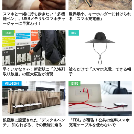
スマホと一緒に持ち歩きたい「多機
世界最小。キーホルダーに付けられ
能ペン」。USBメモリやスマホチャ
る「スマホ充電器」
ージャーに早変わり！
ISSUE
ITEM
早くいかなきゃ！新宿駅に「入浴剤
被るだけで「スマホ充電」できる帽
取り放題」の巨大広告が出現
子
WELL-BEING
ISSUE
銀座線に設置された「デスク＆ベン
「FBI」が警告！公共の無料スマホ
チ」 知られざる、その機能に迫る
充電ケーブルを使わないで