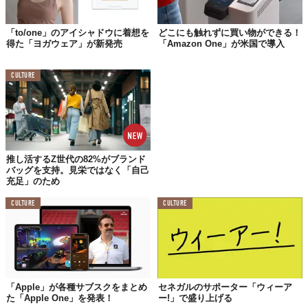
（ブラックアイリス／マンダリンレッド）
「to/one」のアイシャドウに着想を
どこにも触れずに買い物ができる！
得た「ヨガウェア」が新発売
「Amazon One」が米国で導入
CULTURE
推し活するZ世代の82%がブランド
バッグを支持。見栄ではなく「自己
充足」のため
CULTURE
CULTURE
「Apple」が各種サブスクをまとめ
セネガルのサポーター「ウィーア
た「Apple One」を発表！
ー!」で盛り上げる