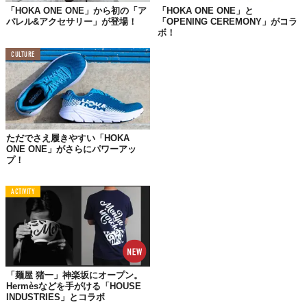
1万6500円（税込）で、購入は
オンラインストア
にて。
「HOKA ONE ONE」から初の「ア
「HOKA ONE ONE」と
パレル&アクセサリー」が登場！
「OPENING CEREMONY」がコラ
ボ！
CULTURE
ただでさえ履きやすい「HOKA
ONE ONE」がさらにパワーアッ
プ！
ACTIVITY
「麺屋 猪一」神楽坂にオープン。
Hermèsなどを手がける「HOUSE
INDUSTRIES」とコラボ
©Deckers Japan合同会社