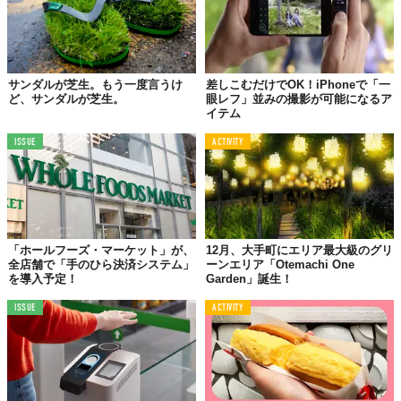
サンダルが芝生。もう一度言うけ
差しこむだけでOK！iPhoneで「一
ど、サンダルが芝生。
眼レフ」並みの撮影が可能になるア
イテム
ISSUE
ACTIVITY
「ホールフーズ・マーケット」が、
12月、大手町にエリア最大級のグリ
全店舗で「手のひら決済システム」
ーンエリア「Otemachi One
を導入予定！
Garden」誕生！
ISSUE
ACTIVITY