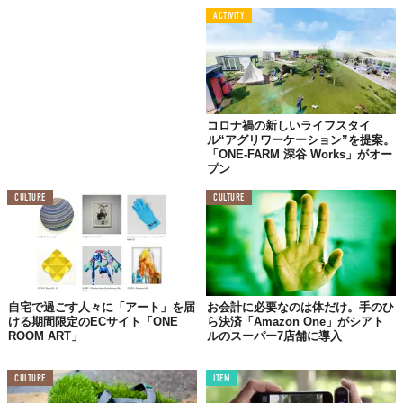
©Deckers Japan合同会社
（ブラック／フュージョンコーラル）
ACTIVITY
コロナ禍の新しいライフスタイ
ル“アグリワーケーション”を提案。
「ONE-FARM 深谷 Works」がオー
プン
CULTURE
CULTURE
自宅で過ごす人々に「アート」を届
お会計に必要なのは体だけ。手のひ
©Deckers Japan合同会社
ける期間限定のECサイト「ONE
ら決済「Amazon One」がシアト
Top image: ©
Deckers Japan合同会社
ROOM ART」
ルのスーパー7店舗に導入
TABI LABO
CULTURE
ITEM
この世界は、もっと広いはずだ。