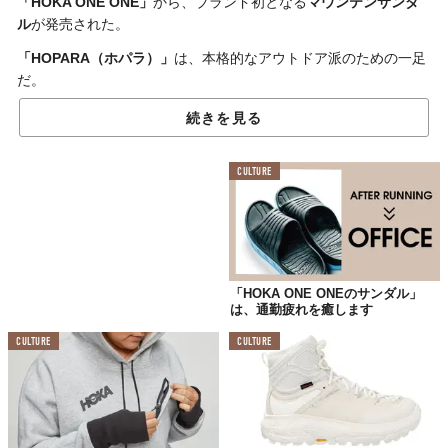
「HOKA ONE ONE」
から、ブランド初となる
マウンテンサンダ
ル
が発売された。
「HOPARA（ホパラ）」
は、本格的なアウトドア派のための一足
だ。
ミッドソールは、さまざまな地形や濡れた路面など多様な環境に
続きを見る
対応する
クッション性と反発性を兼備
。ラバーのトゥキャップが
足を守り、アッパーの内側に配したネオプレンのパッドにより
柔
CULTURE
らかな履き心地
を実現した。
アウトソールは濡れていても乾いていても滑りにくく、多方向の
溝が凹凸のある路面もしっかりとグリップする。
さらに、簡単にフィット感を調整でき、靴紐を保護する機能も有
した
クイックレースシステム
を採用。同ブランドならではのデザ
「HOKA ONE ONEのサンダル」
は、通勤疲れを癒します
インと機能性を備えたHOPARAなら、あらゆるコンディションで
の冒険が楽しめるだろう。
CULTURE
CULTURE
メンズは「ブラック／ダークシャドー」「ブラックアイリス／マ
ンダリンレッド」の2色、ウィメンズは「ブラック／フュージョン
コーラル」の1色展開。