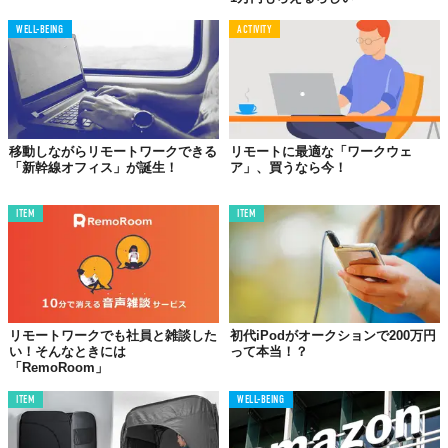
WELL-BEING
ACTIVITY
移動しながらリモートワークできる
リモートに最適な「ワークウェ
「新幹線オフィス」が誕生！
ア」、買うなら今！
ITEM
ITEM
リモートワークでも社員と雑談した
初代iPodがオークションで200万円
い！そんなときには
って本当！？
「RemoRoom」
ITEM
WELL-BEING