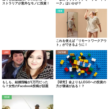
ストラリアが意外なモノに投資！
ーク」はいかが？
ITEM
これを使えば「リモートワークアウ
ト」ができるように！
LOVE
CULTURE
もしも、結婚指輪が1万円だった
【研究】金よりもLEGOへの投資の
ら？女性のFacebook投稿が話題
方が価値がある！？
ISSUE