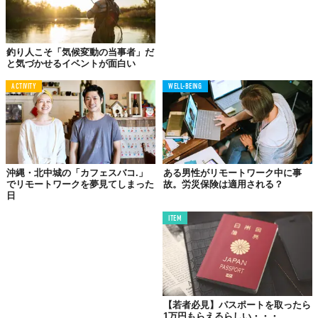
釣り人こそ「気候変動の当事者」だ
と気づかせるイベントが面白い
ACTIVITY
WELL-BEING
沖縄・北中城の「カフェスバコ.」
ある男性がリモートワーク中に事
でリモートワークを夢見てしまった
故。労災保険は適用される？
日
ITEM
【若者必見】パスポートを取ったら
1万円もらえるらしい・・・