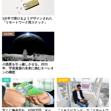
1分半で溶けるようデザインされた
「リモートワーク用スナック」
CULTURE
小惑星を引っ越しさせる。2031
年、宇宙資源の未来に挑むオーレオ
ンの構想
ITEM
ACTIVITY
宝くじ換金忘れ、6700万円。オー
「よみうりランド」で「リモートワ