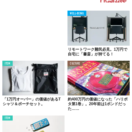
WELL-BEING
リモートワーク難民必見。1万円で
自宅に「書斎」が持てる！
ITEM
CULTURE
「1万円オーバー」の価値があるT
約400万円の価値になった「ハリポ
シャツ＆ポーチセット。
タ第1巻」。20年前は1ポンドだっ
た……
ITEM