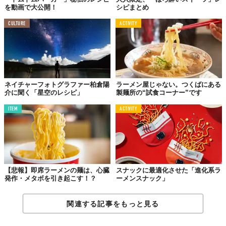
を動画で大公開！
シピまとめ
CULTURE
ACTIVITY
↓↓ こっちもオイシイ！ ↓↓
「辛ラーメン」を使って特濃「担々
麺」をつくる方法
ネイチャーフォトグラファー柏倉陽
ラーメン屋じゃない。つくばにある
介に聞く「星空のレシピ」
製麺所の“試食コーナー”です
Top image: ©
2020 NEW STANDARD
ITEM
ACTIVITY
TABI LABO
この世界は、もっと広いはずだ。
【悲報】即席ラーメンの麺は、心臓
スナックに最適化させた「進化系ラ
発作・メタボを引き起こす！？
ーメンスナック」
関連する記事をもっと見る