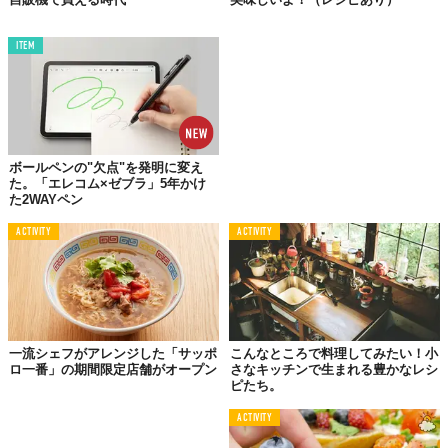
＜つくりかた＞
① たっぷりのお湯で袋めん1玉を規定時間茹でる。
ITEM
② 茹で上がるタイミングを図りながら、お湯に味覇、ほんだし、
砂糖、醤油を入れてよく溶かしてつけダレを仕上げる。
③ 茹でた麺をザルにとり、冷水でしめて盛り付ける。お好みでチ
ャーシュー、煮卵、メンマ、魚粉などの具材を添えれば完成。
ボールペンの"欠点"を発明に変え
た。「エレコム×ゼブラ」5年かけ
④ 食べる直前につけダレに海苔を浮かせてどうぞ。
た2WAYペン
ACTIVITY
ACTIVITY
麺は「肉のハナマサ」で手に入る「生中華麺
（つけ麺）」がオススメ。食感も香りもコスパ
もいい！ もちろん市販の太麺でもOKです。
一流シェフがアレンジした「サッポ
こんなところで料理してみたい！小
ロ一番」の期間限定店舗がオープン
さなキッチンで生まれる豊かなレシ
ピたち。
ACTIVITY