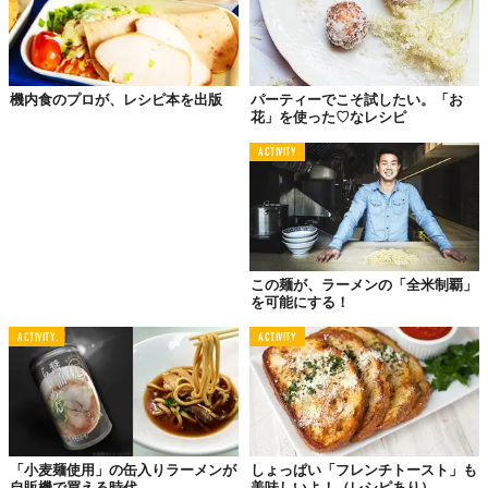
Wスープですからね（笑）立派につけ麺のベー
スとして成立しますよ。
機内食のプロが、レシピ本を出版
パーティーでこそ試したい。「お
花」を使った♡なレシピ
＜材料＞
ACTIVITY
・袋めん：1玉
・味覇：3g
・ほんだし：3g
・砂糖：小さじ1
・醤油：小さじ2
この麺が、ラーメンの「全米制覇」
・お湯：110〜120ml
を可能にする！
・刻み海苔：5g
ACTIVITY
ACTIVITY
・チャーシュー：適量
・煮卵：適量
・メンマ：適量
・魚粉：適量
「小麦麺使用」の缶入りラーメンが
しょっぱい「フレンチトースト」も
自販機で買える時代
美味しいよ！（レシピあり）