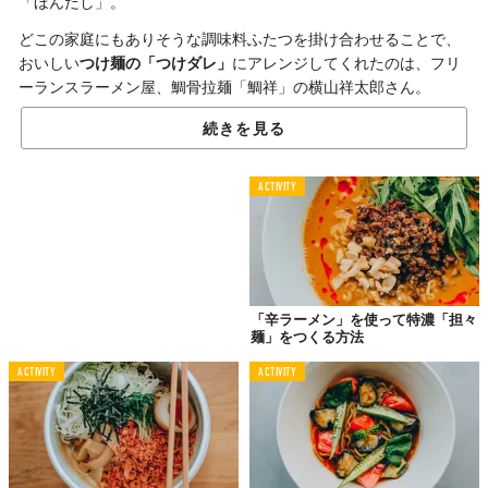
「ほんだし」。
どこの家庭にもありそうな調味料ふたつを掛け合わせることで、
おいしい
つけ麺の「つけダレ」
にアレンジしてくれたのは、フリ
ーランスラーメン屋、鯛骨拉麺「鯛祥」の横山祥太郎さん。
鶏ガラ、とんこつ、そして魚介。これは、まさしく……アレじゃ
続きを見る
ないか！
ACTIVITY
横山祥太郎（よこやましょうたろう）
フリーランスのラーメン屋。鯛骨拉麺「鯛祥」。専門学校
で寿司を学んだあと、2018年「MADAI RAMEN
NAKAME」として中目黒にて間借り営業開始。2019年10
月ツカノマノフードコートにて「鯛骨拉麺 鯛祥」OPEN。
間借り営業を中心に活動し、ケータリングやイベント出店
などでも展開。鯛骨ラーメンや拉麺懐石など、ラーメンの
「辛ラーメン」を使って特濃「担々
新しいジャンルを切り拓く。
麺」をつくる方法
Instagram：
@taikotsu.ramen.taisho
ACTIVITY
ACTIVITY
動物系 × 魚介系
家庭用調味料で再現するWスープ