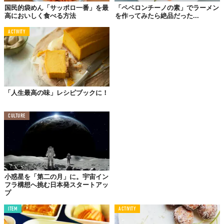
国民的袋めん「サッポロ一番」を最
「ペペロンチーノの素」でラーメン
高においしく食べる方法
を作ってみたら絶品だった...
ACTIVITY
「人生最高の味」レシピブックに！
CULTURE
©2020 NEW STANDARD
小惑星を「第二の月」に。宇宙イン
フラ構想へ挑む日本発スタートアッ
プ
「味覇」に顆粒だしを加えるだけの即席スープ
ですが、紐解いていけばこれだって動物系スー
ITEM
ACTIVITY
プに魚介のうまみをプラスした、なんちゃって