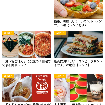
簡単、美味しい！「バゲット・バイ
ツ」５種（レシピあり）
ACTIVITY
ACTIVITY
「おうちごはん」に役立つ！自宅で
最高においしい「コンビーフサンド
©2020 NEW STANDARD
できる簡単レシピ
イッチ」の秘密【レシピ】
ACTIVITY
ACTIVITY
つけダレに粘性が足りないぶん、あらかじめ刻
み海苔をタレの中に入れることで麺を持ち上げ
たとき、やわらかくなった海苔が絡んでくると
いう寸法。食べ応えもあります。お好みで魚粉
「ドムドムバーガー」秘伝のレシピ
大人限定、「ほろ酔いスイーツ」レ
を加えて味変を楽しんで！