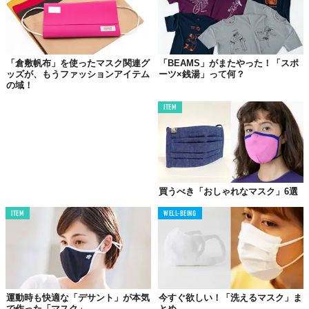
『adidas FACE COVER（アディダス フェイスカバー）』
【価格】2189円（税込）／1パック
【カラー】ホワイト、ブラック
【サイズ】XS/S、M/L
「倉敷帆布」を使ったマスク関連グ
「BEAMS」がまたやった！「スポ
【発売日】販売中
（2月7日時点）
ッズが、もうファッションアイテム
ーツ×銭湯」って何？
【発売サイト】
https://shop.adidas.jp/facecover/
の域！
ITEM
02. UNDER ARMOUR（アンダーアーマー）の「UAス
ポーツマスク」
買うべき「おしゃれなマスク」6選
ITEM
WELL-BEING
運動時も快適な「デサント」が本気
今すぐ欲しい！「洗えるマスク」ま
で作った「マスク」
とめ