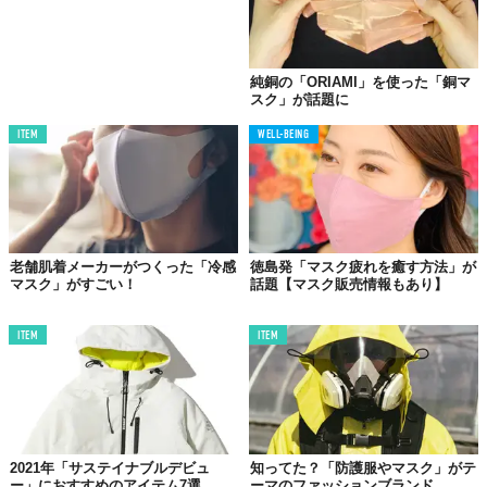
『アンダーアーマー／UAマスク』
純銅の「ORIAMI」を使った「銅マ
【価格】3000円（税抜）／1枚
スク」が話題に
【カラー】ブラック
【発売日】販売中
（2月7日時点）
ITEM
WELL-BEING
【発売サイト】
https://www.underarmour.co.jp/ja-
jp/SportsMask.html
老舗肌着メーカーがつくった「冷感
徳島発「マスク疲れを癒す方法」が
マスク」がすごい！
話題【マスク販売情報もあり】
03. MIZUNO（ミズノ）の「マウスカバー」
ITEM
ITEM
2021年「サステイナブルデビュ
知ってた？「防護服やマスク」がテ
ー」におすすめのアイテム7選
ーマのファッションブランド