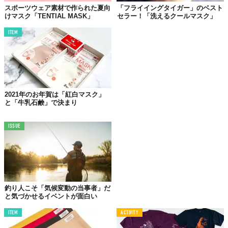
スポーツウェア素材で作られた夏向
「フライイングタイガー」のベスト
けマスク「TENTIAL MASK」
セラー！「洗えるクールマスク」
ITEM
©adidas
欧米などで5月から販売されていた「アディダス」のマスク
2021年のお年賀は「紅白マスク」
「adidas FACE COVER（アディダス フェイスカバー）」
が
8月7
と「牛乳石鹸」で決まり
日
より、日本のアディダス直営店での販売をスタート！
ISSUE
未使用のプラスチックを含まないエコな素材を採用。さらに、通
気性がよく快適なつけ心地に、シンプルでクールなデザインと言
うことなしのアディダスマスク。
オンラインでの予約販売では即完売し、店舗でも即完売の可能性
大なので、お早めに店舗をチェック！
釣り人こそ「気候変動の当事者」だ
と気づかせるイベントが面白い
詳しくはコチラ＞＞＞
ITEM
ACTIVITY