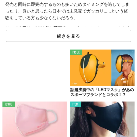
発売と同時に即完売するものも多いためタイミングを逃してしま
ったり、良いと思ったら日本では未発売でガッカリ......という経
験をしている方も少なくないだろう。
そこで今回は、
2021年に販売中
のスポーツメーカーのマスクをま
とめてご紹介。スポーツメーカーのマスクを探している方の参考
続きを見る
になればと思う。
最終更新日：2021年2月7日
ISSUE
01. adidas（アディダス）の「adidas FACE
COVER」
話題沸騰中の「LEDマスク」があの
スポーツブランドとコラボ！？
ISSUE
ITEM