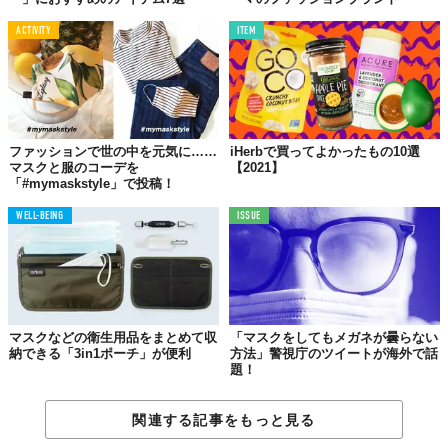
ACTIVITY
ITEM
©2020 ミズノ株式会社
スポーツメーカー
「MIZUNO（ミズノ）」
は、水着や陸上競技の
ウエアで使用される素材でできたマスクの第二弾
「MISUNO
ファッションで世の中を元気に……
iHerbで買ってよかったもの10選
MOUTH COVER（マウスカバー）
」を6月19日に発売した。
マスクと服のコーデを
【2021】
「#mymaskstyle」で投稿！
このマスクは伸縮性抜群で、触り心地もソフトな素材を使用。フ
ェイスラインを包み込み、耳周りの締め付け感を軽減した設計は
WELL-BEING
ISSUE
飛散拡散を抑止してくれる。また、夏用として内側に接触涼感素
材
「アイスタッチ」
を装着したタイプも新登場。
ミズノのマウスカバーで特筆すべきは、単色タイプ全9色、プリン
トタイプ全7種類／15色、アイスタッチ全4色と豊富なカラーと柄
のバリエーションだ。スポーツシーンはもちろん、ビジネスシー
マスクなどの衛生用品をまとめて収
「マスクをしてもメガネが曇らない
納できる「3in1ポーチ」が便利
方法」警視庁のツイートが海外で話
ンや日常シーンでも活躍してくれること間違いなし。
題！
マウスカバー第二段は、ミズノ公式オンラインのマウスカバー専
用サイトにて、
抽選販売をしたところ即完売
。再販を期待した
関連する記事をもっと見る
い。