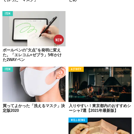
ITEM
©UNDER ARMOUR
ボールペンの"欠点"を発明に変え
スポーツメーカー
「UNDER AMOUR（アンダーアーマー）」
た。「エレコム×ゼブラ」5年かけ
た2WAYペン
は、“安全にスポーツがしたいと願う、すべてのアスリートのため
に”開発した
「UAスポーツマスク」
を6月19日に発売した。
ITEM
ACTIVITY
医療用マスク開発時のノウハウを活かして誕生したこのマスク
は、アスリートの健康と安全性を最優先に設計。
通気性、フィッ
ト感、涼しさ、洗って繰り返し使用可能
と、スポーツマスクに求
められるポイントを網羅したまさに待望のマスクだ。
買ってよかった「洗えるマスク」決
入りやすい！東京都内のおすすめシ
UAマスクは、6月21日から公式サイトにて予約販売したところ
即
定版2020
ーシャ7選【2021年最新版】
完売
。再販予定は未定とのことだが、スポーツをする人にとって
WELL-BEING
は待ってでも欲しいマスクといえよう。
詳しくはコチラ＞＞＞