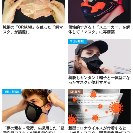
この世界は、もっと広いはずだ。
純銅の「ORIAMI」を使った「銅マ
個性的すぎる！「スニーカー」を解
スク」が話題に
体して「マスク」に再構築
WELL-BEING
着脱もカンタン！帽子と一体型にな
ったマスクが便利すぎる
WELL-BEING
CULTURE
「夢の素材＋電荷」を採用した「超
新型コロナウイルスが付着すると
高性能マスク」が予約受付中！
「光る」マスク。開発者自身がコロ