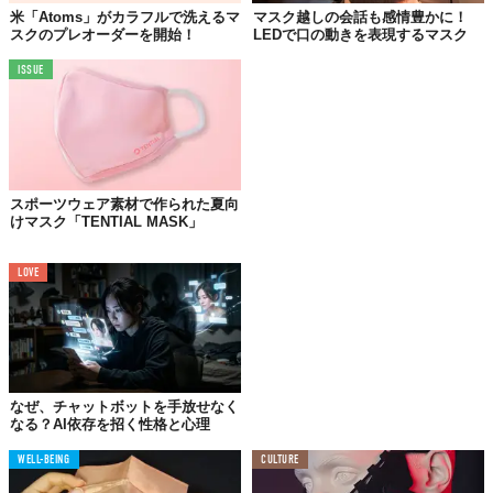
©UNDER ARMOUR
米「Atoms」がカラフルで洗えるマ
マスク越しの会話も感情豊かに！
開発チームが驚異的な速さで設計したという
「UAスポーツマス
スクのプレオーダーを開始！
LEDで口の動きを表現するマスク
ク」
は、
高い通気性
を実現した再利用可能な
防水パフォーマンス
ISSUE
マスク
。
素材の異なる3種のレイヤーを重ねた設計により熱が分散され、
メ
ガネの曇りを防ぐ構造
に。もっとも内側にあるレイヤーには
抗菌
処理
が施され、性能もWHOが定める布製マスクの推奨基準を満た
しているという。
スポーツウェア素材で作られた夏向
けマスク「TENTIAL MASK」
サイズは4種類で展開され、マスクは1枚3000円（税抜き）とのこ
と。黒以外の色も今後追加されていく予定だ。
LOVE
また、ローンチの一貫として、
世界中の学生アスリートへ同マス
クを配布する取り組みも実施
されるとのこと。
巷ではジムや運動場が開放され始め、練習を再開するアスリート
も増えてきている様子。そんなタイミングで発売されるこのマス
クは現在こちらで
予約受付中
だ。
なぜ、チャットボットを手放せなく
なる？AI依存を招く性格と心理
Top image: ©
UNDER ARMOUR
WELL-BEING
CULTURE
TABI LABO