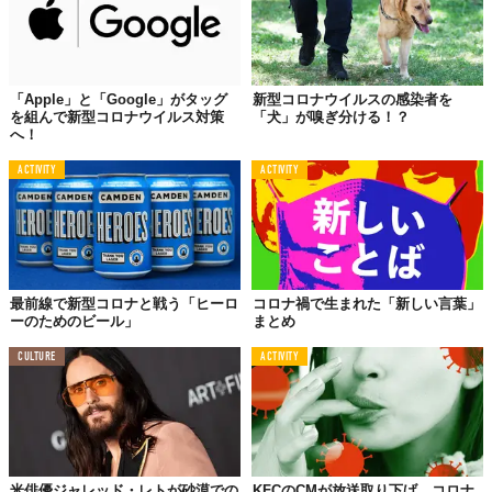
「Apple」と「Google」がタッグ
新型コロナウイルスの感染者を
を組んで新型コロナウイルス対策
「犬」が嗅ぎ分ける！？
へ！
ACTIVITY
ACTIVITY
最前線で新型コロナと戦う「ヒーロ
コロナ禍で生まれた「新しい言葉」
ーのためのビール」
まとめ
CULTURE
ACTIVITY
米俳優ジャレッド・レトが砂漠での
KFCのCMが放送取り下げ。コロナ