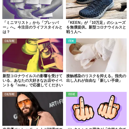
「ミニマリスト」から「プレッパ
「KEEN」が「10万足」のシューズ
ー」へ。今注目のライフスタイルと
を無償提供。新型コロナウイルスと
は？
戦う人へ
CULTURE
ITEM
新型コロナウイルスの影響を受けて
接触感染のリスクを抑える。指先の
いる、あなたの大好きなお店やイベ
出し入れが自由な「新しい手袋」
ントを「note」で応援してください
CULTURE
ISSUE