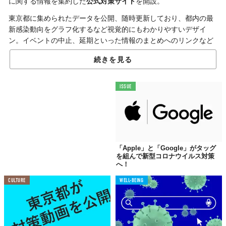
に関する情報を集約した
公式対策サイト
を開設。
東京都に集められたデータを公開、随時更新しており、都内の最
新感染動向をグラフ化するなど視覚的にもわかりやすいデザイ
ン。イベントの中止、延期といった情報のまとめへのリンクなど
も用意されている。
続きを見る
『東京都「新型コロナウイルス対策サイト」』
ISSUE
【URL】
https://stopcovid19.metro.tokyo.lg.jp/
同サイトはソースコードを「GitHub」で共有しているのも特徴。
プログラマーなどWEBサイト構築にリテラシーがある人ならば、
「Apple」と「Google」がタッグ
誰でも改良に貢献でき、公開直後からさまざまな意見・改善策が
を組んで新型コロナウイルス対策
寄せられ、より見やすく使いやすくなるのも大いに期待される。
へ！
開設直後には、元「ヤフー」社長で現在は東京都副知事を務める
CULTURE
WELL-BEING
宮坂学氏も自身の
Twitter
でアナウンスし、多方面から注目を集め
ている。