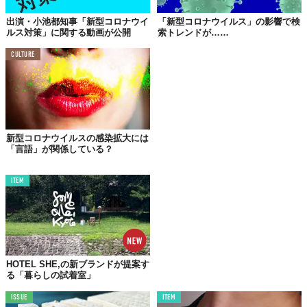
東京都のデータを集めた公式サイトを急ぎ開設しました。今
出演・小池都知事「新型コロナウイ
「新型コロナウイルス」の影響で検
後はデータ公開をさらに進めて東京都オープンデータサイト
ルス対策」に関する動画が公開
索トレンドが……
から生データをダウンロードして利活用できるようにしてい
きます。ご活用ください。
CULTURE
東京都 新型コロナウイルス対策サイト - covid19 
https://t.co/YwIojsQENy
— 宮坂学 Manabu Miyasaka (@miyasaka) 
March 3, 2020
新型コロナウイルスの感染拡大には
「言語」が関係している？
©
宮坂学 Manabu Miyasaka /Twitter
Top image: ©
iStock.com/All Royalty-Free licenses include global use rights.
ITEM
TABI LABO
この世界は、もっと広いはずだ。
HOTEL SHE,の新ブランドが提案す
る「暮らしの試着室」
ISSUE
ITEM