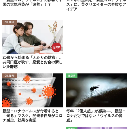
国の大気汚染が「改善」！？
ス」に。英クリエイターの奇抜なア
イデア
CULTURE
25歳から始まる「ふたりの財布」。
共同口座が映す、恋愛とお金の新し
い距離感
CULTURE
ISSUE
新型コロナウイルスが付着すると
毎年「2億人超」が感染──。新型コ
「光る」マスク。開発者自身がコロ
ロナだけではない「ウイルスの脅
ナ感染、効果を実証
威」