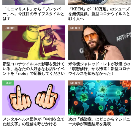
「ミニマリスト」から「プレッパ
「KEEN」が「10万足」のシューズ
ー」へ。今注目のライフスタイルと
を無償提供。新型コロナウイルスと
は？
戦う人へ
CULTURE
CULTURE
新型コロナウイルスの影響を受けて
米俳優ジャレッド・レトが砂漠での
いる、あなたの大好きなお店やイベ
「瞑想修行」から帰還！新型コロナ
ントを「note」で応援してください
ウイルスを知らなかった！
ISSUE
CULTURE
メンタルヘルス団体が「中指を立て
次の「感染症」はどこから？シドニ
た絵文字」の送信を呼びかける
ー大学が調査結果を発表