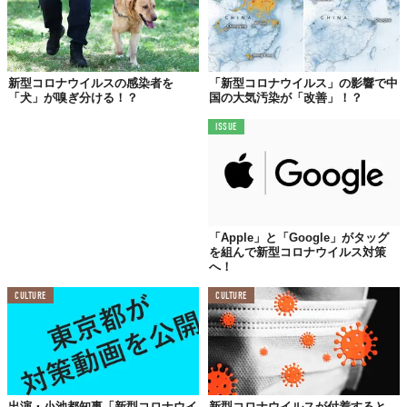
新型コロナウイルスの感染者を
「新型コロナウイルス」の影響で中
「犬」が嗅ぎ分ける！？
国の大気汚染が「改善」！？
ISSUE
「Apple」と「Google」がタッグ
を組んで新型コロナウイルス対策
へ！
CULTURE
CULTURE
©Stefania Esposito / Renato Tata
Top image: ©
Stefania Esposito / Renato Tata
出演・小池都知事「新型コロナウイ
新型コロナウイルスが付着すると