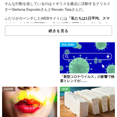
そんな行動を促しているのはイギリスを拠点に活動するクリエイ
ターStefania EspositoさんとRenato Tataさんだ。
ふたりがローンチしたWEBサイトには
「私たちは1日平均、スマ
ホのロックを約80回解除し、約2617回も画面をタッチしていま
す」
という旨の文章があり、新型コロナウイルスの顕微鏡写真が
続きを見る
公開されている。
そして、スマホも感染経路のひとつとして考えなければならない
WELL-BEING
ことを注意喚起するために、それらの画像を
ダウンロード可能
に
し、たくさんの人にスマホの待ち受けにしてもらおうとしている
のだ。
よく手洗いを忘れてしまう人は、ウイルスを壁紙にすることで
“気
づく”
機会が増えるから試してみるといいかも！
「新型コロナウイルス」の影響で検
索トレンドが……
画像のダウンロードは
コチラ
から。
CULTURE
ISSUE