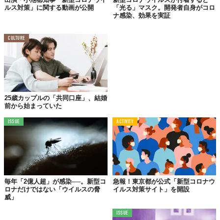
TABI LABO
ルス対策」に関する動画が公開
「光る」マスク。開発者自身がコロ
ナ感染、効果を実証
この世界は、もっと広いはずだ。
CULTURE
25歳カップルの「共同口座」、結婚
前から始まっていた
ISSUE
ACTIVITY
毎年「2億人超」が感染──。新型コ
急報！東京都が公式「新型コロナウ
ロナだけではない「ウイルスの脅
イルス対策サイト」を開設
威」
ISSUE