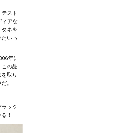
、テスト
ディアな
「タネを
べたいっ
06年に
。この品
気を取り
中だ。
デラック
いる！