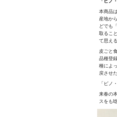
「ピノ
本商品
産地か
どでも
取るこ
て思え
皮ごと食
品種登
種によ
戻させ
「ピノ
来春の
スをも