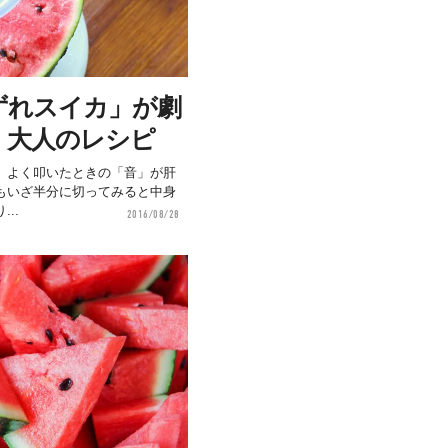
ずれスイカ」が劇
、大人のレシピ
。よく叩いたときの「音」が肝
もいざ半分に切ってみると中身
..
2016/08/28