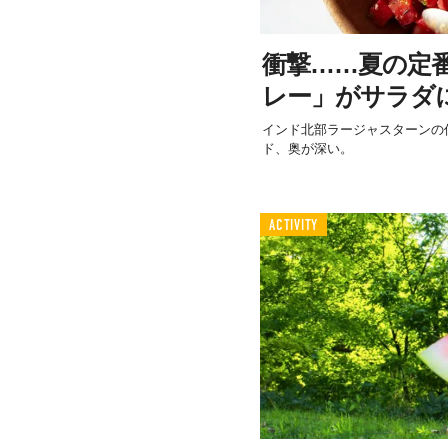
衝撃……夏の定
レー」がサラダ
インド北部ラージャスターンの
ド、奥が深い。
ACTIVITY