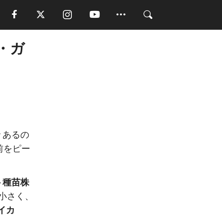
・ガ
々あるの
前をピー
ト種苗株
と小さく、
イカ