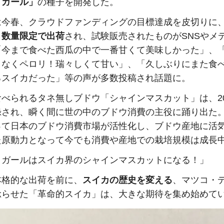
・ガール」
の種子を開発した。
は今春、クラウドファンディングの目標達成を皮切りに
ら
数量限定で出荷
され、試験販売されたものがSNSやメ
「今まで食べた西瓜の中で一番甘くて美味しかった」、
となくペロリ！瑞々しくて甘い」、「久しぶりにまた食
るスイカだった」等の声が多数投稿され話題に。
べられるタネ無しブドウ「シャインマスカット」は、20
録され、瞬く間に世の中のブドウ消費の主役に踊り出た
って日本のブドウ消費市場が活性化し、ブドウ産地に活
た原動力となって今でも消費や産地での栽培規模は成長
・ガールはスイカ界のシャインマスカットになる！」
本格的な出荷を前に、
スイカの歴史を変える
、マツコ・
唸らせた「革命的スイカ」は、大きな期待を集め始めて