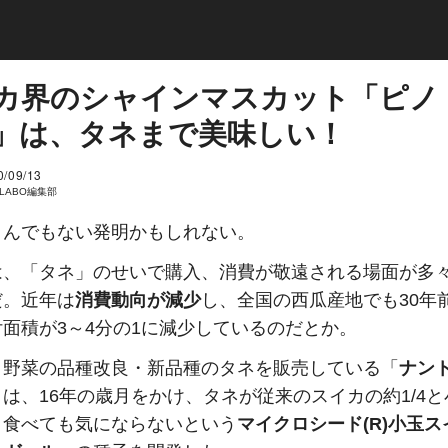
カ界のシャインマスカット「ピノ
」は、タネまで美味しい！
0/09/13
I LABO編集部
とんでもない発明かもしれない。
は、「タネ」のせいで購入、消費が敬遠される場面が多
だ。近年は
消費動向が減少
し、全国の西瓜産地でも30年
面積が3～4分の1に減少しているのだとか。
、野菜の品種改良・新品種のタネを販売している「
ナン
」
は、16年の歳月をかけ、タネが従来のスイカの約1/4
ま食べても気にならないという
マイクロシード(R)小玉ス