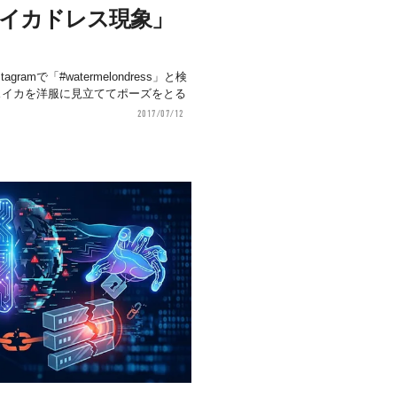
で「スイカドレス現象」
amで「#watermelondress」と検
のスイカを洋服に見立ててポーズをとる
2017/07/12