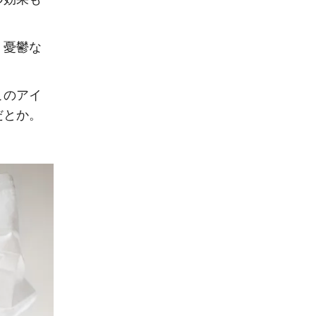
、憂鬱な
このアイ
だとか。