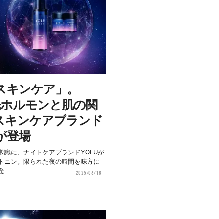
スキンケア」。
眠ホルモンと肌の関
スキンケアブランド
』が登場
常識に、ナイトケアブランドYOLUが
トニン。限られた夜の時間を味方に
念
2025/06/18