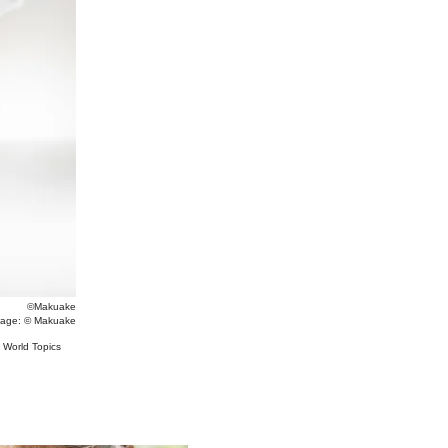
©Makuake
mage: ©
Makuake
#
World Topics