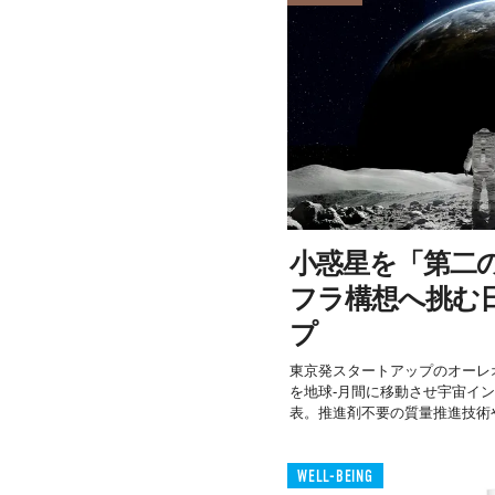
小惑星を「第二
フラ構想へ挑む
プ
東京発スタートアップのオーレ
を地球-月間に移動させ宇宙イ
表。推進剤不要の質量推進技術や2
WELL-BEING