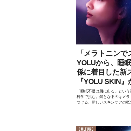
「メラトニンで
YOLUから、睡
係に着目した新
『YOLU SKIN
「睡眠不足は肌に出る」という
科学で挑む。鍵となるのはメラ
つける、新しいスキンケアの概
CULTURE