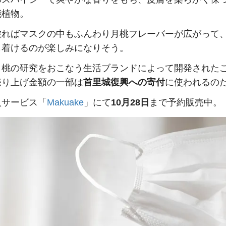
能植物。
塗ればマスクの中もふんわり月桃フレーバーが広がって
も着けるのが楽しみになりそう。
月桃の研究をおこなう生活ブランドによって開発された
売り上げ金額の一部は
首里城復興への寄付
に使われるの
入サービス「
Makuake
」にて
10月28日
まで予約販売中。