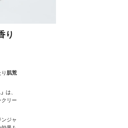
香り
たり
肌荒
ム」
は、
ンクリー
ジンジャ
つ効果も