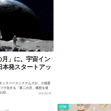
の月」に。宇宙イン
日本発スタートアッ
オンスペースシステムズが、小惑星
ンフラ化する「第二の月」構想を発
0...
2026/08/05
ITEM