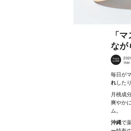
「マ
なが
202
TAB
毎日が
れ
したり
月桃成
爽やか
ム。
沖縄
で
ー特有