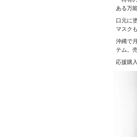
ある万
口元に
マスク
沖縄で
テム。
応援購