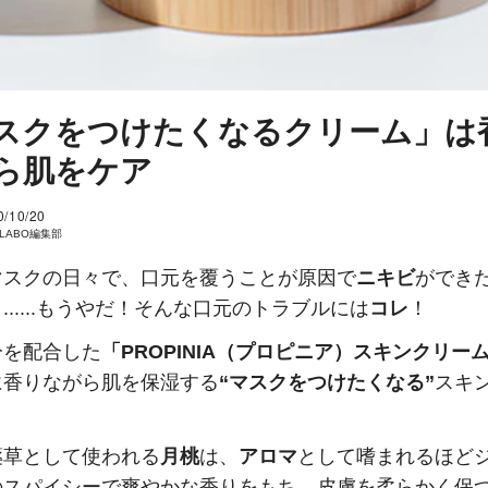
スクをつけたくなるクリーム」は
ら肌をケア
0/10/20
I LABO編集部
マスクの日々で、口元を覆うことが原因で
ニキビ
ができ
......もうやだ！そんな口元のトラブルには
コレ
！
分を配合した
「PROPINIA（プロピニア）スキンクリー
に香りながら肌を保湿する
“マスクをつけたくなる”
スキ
薬草として使われる
月桃
は、
アロマ
として嗜まれるほど
のスパイシーで爽やかな香りをもち、皮膚を柔らかく保