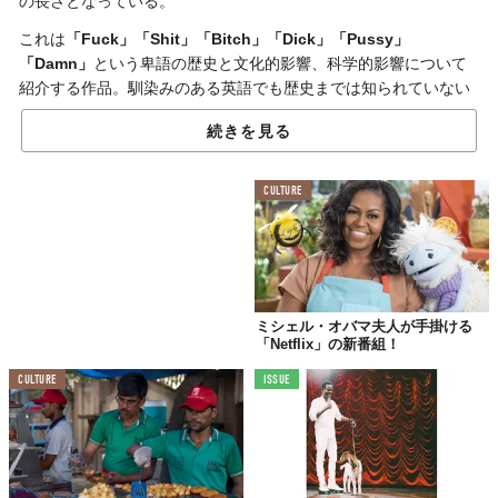
の長さとなっている。
これは
「Fuck」「Shit」「Bitch」「Dick」「Pussy」
「Damn」
という卑語の歴史と文化的影響、科学的影響について
紹介する作品。馴染みのある英語でも歴史までは知られていない
ため、興味のある人も多いかもしれない。
続きを見る
進行役を務めるのは
ニコラス・ケイジ
。予告編で「卑語はもっと
も人気で魅力的なタブーです。しかし、この言葉に秘められた奇
CULTURE
妙な力の背景は、今まで謎に包まれていました。僕と一緒に卑語
の歴史、進化、文化的影響をめぐる旅に出ましょう」と語ってい
る。
興味のある人は
コチラ
からチェック。
ミシェル・オバマ夫人が手掛ける
「Netflix」の新番組！
CULTURE
ISSUE