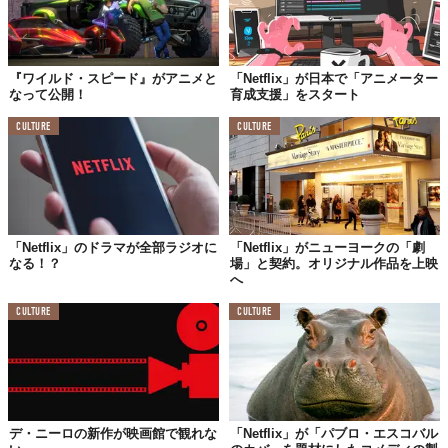
『ワイルド・スピード』がアニメと
「Netflix」が日本で「アニメーター
なって公開！
育成支援」をスタート
CULTURE
CULTURE
「Netflix」のドラマが全部ラジオに
「Netflix」がニューヨークの「劇
なる！？
場」と契約。オリジナル作品を上映
へ
CULTURE
CULTURE
デ・ニーロの新作が映画館で観れな
「Netflix」が「パブロ・エスコバル