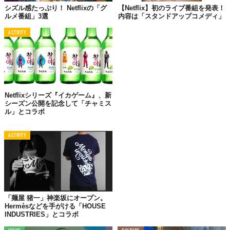
シズル感たっぷり！ Netflixの「グ
【Netflix】初のライブ番組を発表！
ルメ番組」3選
内容は「スタンドアップコメディ」
ACTIVITY
©
Netflix / YouTube
Netflixオリジナルシリーズ『あなたの知らない卑語の歴史』独占配信中
Top image: ©
Netflix
Netflixシリーズ『イカゲーム』、新
TABI LABO
シーズン公開を記念して「チャミス
この世界は、もっと広いはずだ。
ル」とコラボ
ACTIVITY
「麺屋 猪一」神楽坂にオープン。
Hermèsなどを手がける「HOUSE
INDUSTRIES」とコラボ