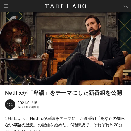
Netflixが「卑語」をテーマにした新番組を公開
2021/01/18
TABI LABO編集部
1月5日より、
Netflix
が卑語をテーマにした新番組『
あなたの知ら
ない卑語の歴史
』の配信を始めた。6話構成で、それぞれ約20分