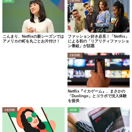
ISSUE
CULTURE
こんまり、Netflixの新シーズンでは
ファッション好き必見！「Netflix」
アメリカの町を丸ごとお片付け！
による初の「リアリティファッショ
ン番組」が話題
CULTURE
Netflix『イカゲーム』、まさかの
「Duolingo」とコラボで没入体験
を提供
CULTURE
ISSUE