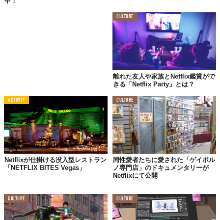
中！
CULTURE
離れた友人や家族とNetflix鑑賞がで
きる「Netflix Party」とは？
ACTIVITY
CULTURE
Netflixが仕掛ける没入型レストラン
同性愛者たちに愛された「ゲイポル
「NETFLIX BITES Vegas」
ノ専門店」のドキュメンタリーが
Netflixにて公開
CULTURE
CULTURE