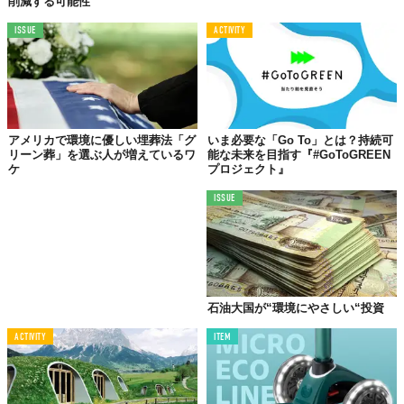
削減する可能性
ISSUE
ACTIVITY
アメリカで環境に優しい埋葬法「グ
いま必要な「Go To」とは？持続可
リーン葬」を選ぶ人が増えているワ
能な未来を目指す『#GoToGREEN
ケ
プロジェクト』
ISSUE
石油大国が“環境にやさしい“投資
ACTIVITY
ITEM