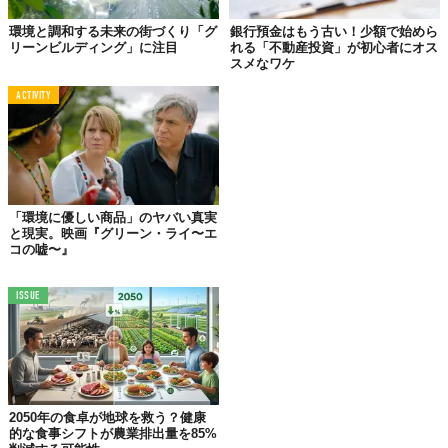
環境と調和する未来の街づくり「グ
銀行預金はもう古い！少額で始めら
リーンビルディング」に注目
れる「不動産投資」が初心者にオス
スメなワケ
ACTIVITY
「環境に優しい商品」のヤバい真実
と現実。映画『グリーン・ライ〜エ
コの嘘〜』
ISSUE
2050年の食卓が地球を救う？健康
的な食事シフトが農業排出量を85%