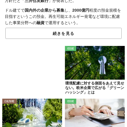
方針だと「
三井住友銀行
」が発表した。
ドル建てで
国内外の企業から募集
し、
2000億円
程度の預金規模を
目指すというこの預金。再生可能エネルギー発電など環境に配慮
した事業分野への
融資
で運用するという。
金利の水準は通常の定期預金と変わらないが、預ける企業のメリ
続きを見る
ットとしては、「グリーン預金」に切り替えることで世界的な
脱
炭素社会の実現
に貢献できる点だ。
ISSUE
日本の銀行が導入するのは初めてということだが、これを機に基
本企業のESG（環境・社会・企業統治）への取り組みが加速する
かもしれない。
Top image: ©
VectorMine/Shutterstock.com
環境配慮に対する側面をあえて見せ
TABI LABO
ない。欧米企業で広がる「グリーン
ハッシング」とは
この世界は、もっと広いはずだ。
CULTURE
ISSUE