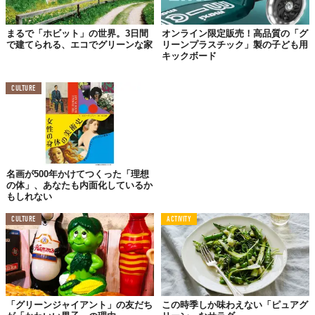
まるで「ホビット」の世界。3日間
オンライン限定販売！高品質の「グ
で建てられる、エコでグリーンな家
リーンプラスチック」製の子ども用
キックボード
CULTURE
名画が500年かけてつくった「理想
の体」、あなたも内面化しているか
もしれない
CULTURE
ACTIVITY
「グリーンジャイアント」の友だち
この時季しか味わえない「ピュアグ