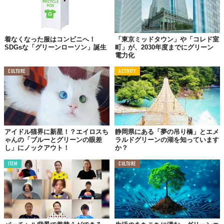
着なくなった服はコンビニへ！
「東京ミッドタウン」や「コレド室
SDGsな「グリーンローソン」誕生
町」が、2030年度までにグリーン
電力化
CULTURE
ACTIVITY
アイドル猫界に新星！？エイロスち
静岡県にある「夢の吊り橋」とエメ
ゃんの「ブルーとグリーンの眼差
ラルドグリーンの湖を知っています
し」にノックアウト！
か？
ITEM
CULTURE