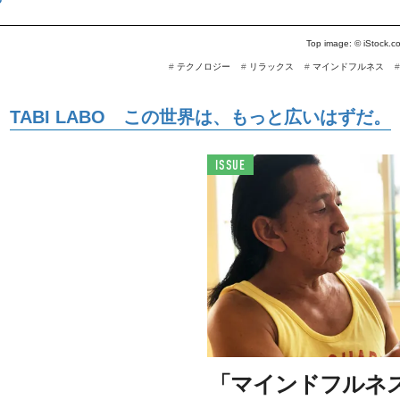
Top image: ©
iStock.
#
テクノロジー
#
リラックス
#
マインドフルネス
TABI LABO この世界は、もっと広いはずだ。
ISSUE
「マインドフルネ