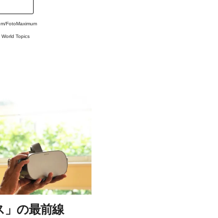
com/FotoMaximum
#
World Topics
ス」の最前線