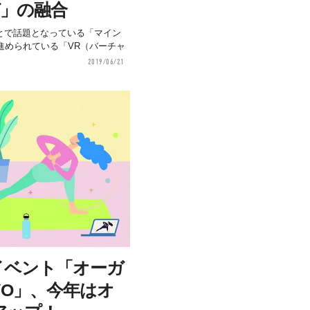
ガ」の融合
とで話題となっている「マイン
進められている「VR（バーチャ
2019/06/21
イベント「オーガ
YO」、今年はオ