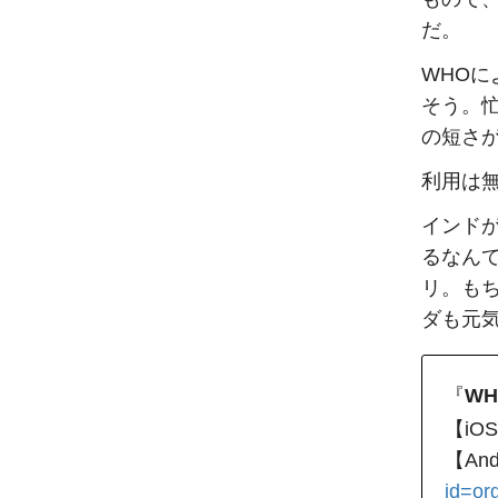
だ。
WHOに
そう。忙
の短さ
利用は
インドが
るなん
リ。も
ダも元
『
WH
【iO
【And
id=o