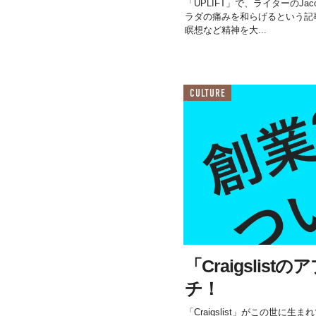
「UPLIFT」で、ライターのJac
ラダの痛みを和らげるという記
瞑想など精神を大...
CULTURE
「Craigslis
チ！
「Craigslist」がこの世に