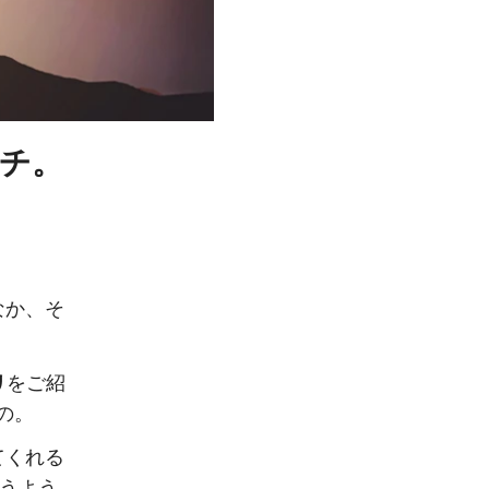
ンチ。
なか、そ
リ
をご紹
の。
てくれる
ゃうよう