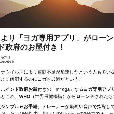
Oより「ヨガ専用アプリ」がロー
ド政府のお墨付き！
1/07/16
I LABO編集部
ロナウイルスにより運動不足が加速したという人も多い
率よく解消するのにヨガが最適だという。
……
インド政府お墨付き
の「mYoga」なる
ヨガ専用アプ
んとこれ、
WHO
（世界保健機構）から
ローンチ
されたも
超シンプル＆お手軽
。トレーナーが動画や音声で指導し
、だいたい45分以内、短いものはたったの3分でできち