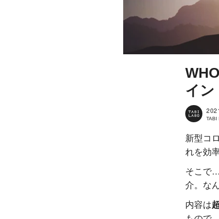
WH
イン
202
TAB
新型コ
れを効
そこで
介。な
内容は
もので