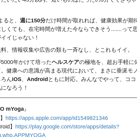
よると、
週に150分
だけ時間が取れれば、健康効果が期
しくても、在宅時間が増えた今ならできそう.......って
がイイじゃない！
無料、情報収集や広告の類も一斉なし、とこれもイイ。
5000年かけて培った
ヘルスケア
の極地を、超お手軽に
て。健康への意識が高まる現代において、まさに垂涎モ
ちろん
iOS
、
Android
ともに対応。みんなでやって、ココ
気になろう！
O mYoga
』
S】
https://apps.apple.com/app/id1549821346
roid】
https://play.google.com/store/apps/details?
rg.who.APPMYOGA