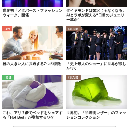
世界初「メタバース・ファッション
ダイヤモンドは贅沢じゃなくなる。
ウィーク」開催
AIとラボが変える“日常のジュエリ
ー革命”
LOVE
CULTURE
器の大きい人に共通する7つの特徴
「史上最大のショー」に世界が涙し
たワケ
ISSUE
CULTURE
これ、アリ？豪でベッドをシェアす
世界初。「半透明レザー」のファッ
る「Hot Bed」が増加するワケ
ションコレクション