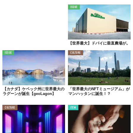
ISSUE
【世界最大】ドバイに垂直農場が。
ISSUE
CULTURE
【カナダ】ケベック州に世界最大の
「世界最大のNFTミュージアム」が
ラグーンが誕生【geoLagon】
マンハッタンに誕生！？
CULTURE
ITEM