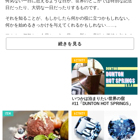
何気ない一日に思えるような日が、世界のどこかでは特別な記念
日だったり、大切な一日だったりするものです。
それを知ることが、もしかしたら何かの役に立つかもしれない。
何かを始めるきっかけを与えてくれるかもしれない……。
アナタの何気ない今日という一日に、新しい意味や価値を与えて
くれる。そんな世界のどこかの「今日」を探訪してみませんか？
続きを見る
ACTIVITY
世界最大の「ダイヤモンドの原石」が発見された日
どこかのジュエリーブランドのキャッチコピーではありません
が、“永遠の輝き”と聞いて、これをイメージする人は少なくない
でしょう。
いつかは泊まりたい世界の宿
#11「DUNTON HOT SPRINGS」
「ダイヤモンド」──。漢字で「金剛石」と表記するこの鉱物は、
ITEM
ACTIVITY
古くから金と並んで富と美の象徴でした。
現在では、炭素に高い熱と圧力をかけて結晶化させる「高温高圧
法」や、化学的に混合したガスを使用する「化学気相成長法」と
いった技法により人工的に生成することも可能となったダイヤモ