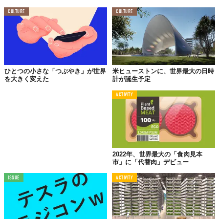
ています。
CULTURE
CULTURE
今、人間にとって、地球にとって、本当に美しく尊いものとは
──？
そんなことを考えるきっかけの日にしてみてはいかがでしょう
か。
ひとつの小さな「つぶやき」が世界
米ヒューストンに、世界最大の日時
※正統な王であることを示す物品。
を大きく変えた
計が誕生予定
Reference:
GIA
Top image: ©
DiamondGalaxy/Shutterstock.com
ACTIVITY
TABI LABO
この世界は、もっと広いはずだ。
2022年、世界最大の「食肉見本
市」に「代替肉」デビュー
ISSUE
ACTIVITY