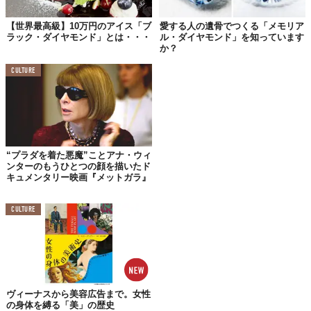
ンドですが、今日はそんな宝石に関するトピックをひとつ......。
【世界最高級】10万円のアイス「ブ
愛する人の遺骨でつくる「メモリア
118年前（1905年）の今日1月26日は、世界最大のダイヤモンド
ラック・ダイヤモンド」とは・・・
ル・ダイヤモンド」を知っています
か？
の原石が発見された日です。
CULTURE
場所は、南アフリカの北東部にあるハウテン州の鉱山。後に、採
掘場（カリナン鉱山）のオーナーであるトーマス・カリナン氏の
名前に由来し「カリナン」と名付けられる原石のサイズは、長さ
101mm、高さ63.5mm、幅50.8mmにして、質量単位で表すと、
なんと3106カラット（621.2g）という超巨大なものでした。
“プラダを着た悪魔”ことアナ・ウィ
9個の大きなピースと96の小さな欠片に切り出されたカリナン。
ンターのもうひとつの顔を描いたド
キュメンタリー映画『メットガラ』
大きな9片は、それぞれがカリナンⅠ（1）〜Ⅸ（9）と命名されて
イギリス王室が所有しており、“偉大なアフリカの星”と呼ばれる
CULTURE
世界最大の研磨されたダイヤモンドであるカリナンⅠは、イギリス
の君主だけがもつことを許された杖状のレガリア（※）「王笏
（おうしゃく）」のヘッド部分に据えられているのだとか。
そんな誰をも魅了する神秘的な輝きを放つ宝石・ダイヤモンドで
すが、取り引きや採掘に関して、紛争地帯で資金源として利用さ
ヴィーナスから美容広告まで。女性
れたり、児童労働や環境破壊といったさまざまな問題が指摘され
の身体を縛る「美」の歴史