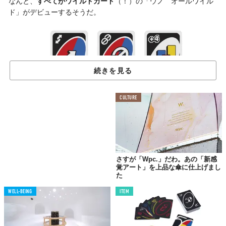
なんと、
すべてがワイルドカード
（！）の「ウノ オールワイル
ド」がデビューするそうだ。
続きを見る
CULTURE
さすが「Wpc.」だわ。あの「新感
覚アート」を上品な傘に仕上げまし
た
WELL-BEING
ITEM