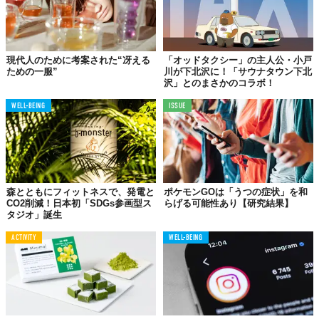
現代人のために考案された“冴える
「オッドタクシー」の主人公・小戸
ための一服”
川が下北沢に！「サウナタウン下北
沢」とのまさかのコラボ！
WELL-BEING
ISSUE
森とともにフィットネスで、発電と
ポケモンGOは「うつの症状」を和
CO2削減！日本初「SDGs参画型ス
らげる可能性あり【研究結果】
タジオ」誕生
ACTIVITY
WELL-BEING