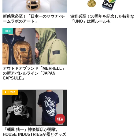
©マテル・インターナショナル株式会社
新感覚必至！「日本一のサウナ×チ
波乱必至！50周年を記念した特別な
ームラボのアート」
「UNO」は新ルールも
色も数字も関係ナシ。あるのは
リターン
や
スキップ
、
ドロー4
のよ
うなワイルドカードのみ。
ITEM
そこに、
手持ちカードのトレード
や
指名制のドロー2
といった特別
ルールも加わった新感覚ウノ。どんどん出せて、スピーディーか
つ
スリリング
な展開を楽しむことができる。
アウトドアブランド「MERRELL」
の新アパレルライン「JAPAN
CAPSULE」
ACTIVITY
「麺屋 猪一」神楽坂店が開業。
HOUSE INDUSTRIESが器とグッズ