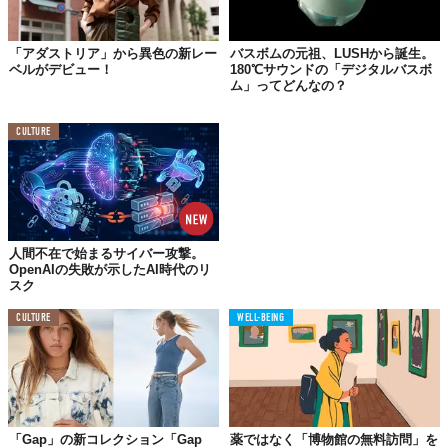
Top image: ©
マテル・インターナショナル株式会社
「アダストリア」から異色の新レー
バスボムの元祖、LUSHから誕生。
TABI LABO
ベルがデビュー！
180℃サウンドの「デジタルバスボ
この世界は、もっと広いはずだ。
ム」ってどんなの？
CULTURE
人間不在で始まるサイバー攻撃。
OpenAIの失敗が示したAI時代のリ
スク
CULTURE
WELL-BEING
「Gap」の新コレクション「Gap
薬ではなく「博物館の無料訪問」を