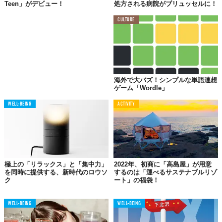
Teen」がデビュー！
処方される病院がブリュッセルに！
CULTURE
海外で大バズ！シンプルな単語連想
ゲーム「Wordle」
WELL-BEING
ACTIVITY
極上の「リラックス」と「集中力」
2022年、初商に「高島屋」が用意
を同時に提供する、新時代のロウソ
するのは「運べるサステナブルリゾ
ク
ート」の福袋！
WELL-BEING
WELL-BEING