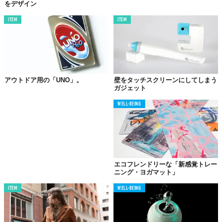
をデザイン
ITEM
ITEM
アウトドア用の「UNO」。
壁をタッチスクリーンにしてしまう
ガジェット
©マテル・インターナショナル株式会社
WELL-BEING
もう普通のUNOじゃ、きっと満足できなくなる！パーティーシー
ンにこれは外せないっしょ。
「Amazon」「楽天BOOKS」にて4月中旬より販売されているみ
たいだから、気になる人はぜひチェックを！
エコフレンドリーな「新感覚トレー
ニング・ヨガマット」
『ウノ オールワイルド』
【Amazon】
https://www.amazon.co.jp/dp/B09MSB4X2G
ITEM
WELL-BEING
【楽天BOOKS】
https://books.rakuten.co.jp/rb/17086383/