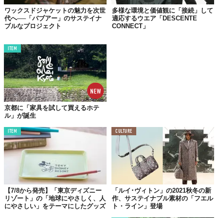
ワックスドジャケットの魅力を次世
多様な環境と価値観に「接続」して
代へ──「バブアー」のサステイナ
適応するウエア「DESCENTE
ブルなプロジェクト
CONNECT」
『Zoff「See Blue #14」』
【種類】6型 各3色展開 全18種類
【価格】8800円、1万1100円（税込・セットレンズ代込）
ITEM
【取扱店舗】 Zoff全店舗（アウトレット除く）、Zoff公式
オンラインストア、Zoff 楽天市場店（予定）
※メガネフレームのプラスチック部分（鼻パッドを除く）の素材として、再生プラ
スチックを100％使用しています。
※素材の特性上、表面に凹凸が見られる場合がございます。
京都に「家具を試して買えるホテ
ル」が誕生
Top image: ©
株式会社インターメスティック
ITEM
CULTURE
TABI LABO
この世界は、もっと広いはずだ。
【7/8から発売】「東京ディズニー
「ルイ･ヴィトン」の2021秋冬の新
リゾート」の「地球にやさしく、人
作、サステイナブル素材の「フエル
にやさしい」をテーマにしたグッズ
ト・ライン」登場