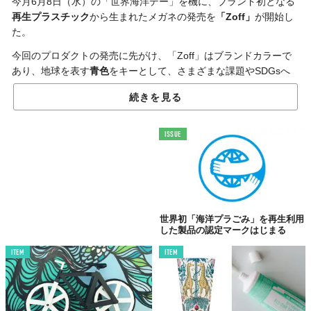
今月6月8日（水）の「世界海洋デー」を機に、ブランド初となる
再生プラスチック
から生まれたメガネの発売を
「Zoff」
が開始し
た。
今回のプロダクトの発売に先がけ、「Zoff」はブランドカラーで
あり、地球を表す
青色
をキーとして、さまざまな課題やSDGsへ
の取り組みを考えていく新プロジェクト「See Blue Project」を始
続きを見る
動。
ここから誕生したのが、
サステナブルなメガネ
「See Blue
ISSUE
#14（シーブルー ナンバーフォーティーン）」
だ。
世界初「海洋プラごみ」を再生利用
した製品の認定マークはじまる
ITEM
ITEM