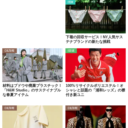
ITEM
下着の回収サービス！NY人気サス
テナブランドの新たな挑戦
CULTURE
ISSUE
材料はブドウや廃棄プラスチック！
100%リサイクルポリエステル！オ
「H&M Studio」のサステイナブル
シャレと話題の「浦和レッズ」の襟
な春夏アイテム
付き新ユニ
CULTURE
CULTURE