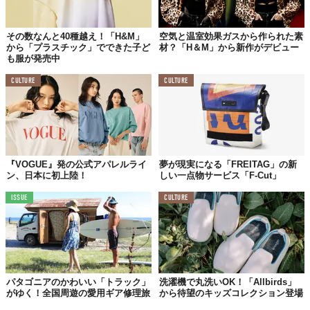
その数なんと40種越え！「H&M」
空気と温室効果ガスから作られた素
から「プラスチック」でできた子ど
材？「H＆M」から新作がデビュー
も服が発売中
CULTURE
CULTURE
『VOGUE』発の公式アパレルライ
夢が現実になる「FREITAG」の新
ン、日本に初上陸！
しい一点物サービス「F-Cut」
ISSUE
CULTURE
パタゴニアのかわいい「トラック」
洗濯機で丸洗いOK！「Allbirds」
がゆく！全国周遊の愛用ギア修理旅
から待望のキッズコレクション登場