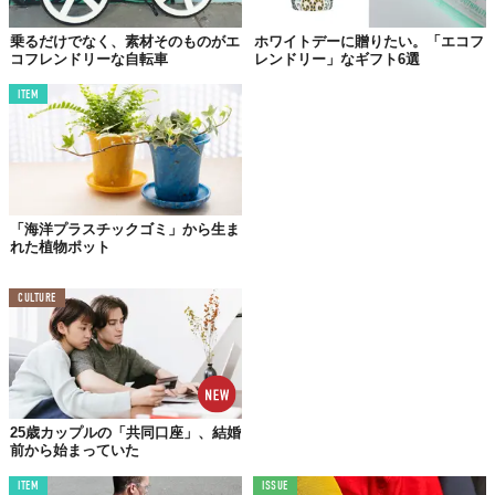
乗るだけでなく、素材そのものがエ
ホワイトデーに贈りたい。「エコフ
コフレンドリーな自転車
レンドリー」なギフト6選
ITEM
©株式会社インターメスティック
国産メガネの聖地“鯖江”を有する福井県若狭湾に
漂着
したペット
ボトルと、
市中ゴミ
として回収されたペットボトルから生まれた
再生プラスチック材をフレームに使用している。
「海洋プラスチックゴミ」から生ま
クラシカルなデザインを採用し、シンプルなカラーリングに仕上
れた植物ポット
げた。普段使いしやすいデザインで服装や利用シーンを選ばず、
環境問題への貢献とファッションを同時に楽しめるプロダクト。
CULTURE
テンプル部分に木目や水紋、リーフ柄といった
自然のモチーフ
を
取り入れたモデルも登場する。
25歳カップルの「共同口座」、結婚
前から始まっていた
ITEM
ISSUE