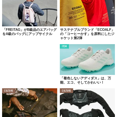
©株式会社インターメスティック
「FREITAG」がB級品のエアバッグ
サステナブルブランド「ECOALF」
さらに先週10日（金）には、
アウトドアブランド「KAVU」
と初
をA級のバッグにアップサイクル
の「コーヒーかす」を原料にしたジ
ャケット第2弾
めてコラボレーションしたサ
ステナブルな
サングラス
をZoff公式
オンラインストアで
限定200本
の数量限定での展開もしている。
ITEM
「着色しないアディダス」は、万
能、エコ、そしてかわいい！
CULTURE
CULTURE
©
Zoff(ゾフ)【メガネ】公式チャンネル / YouTube