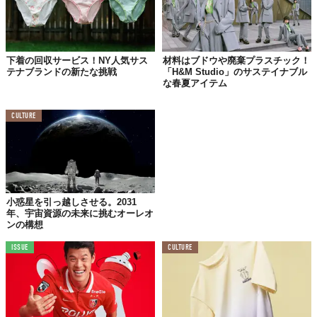
ールは以下のとおり。
より詳細な情報を知りたい方は
公式サイト
を、またリペアイベン
トの予約は
こちら
をチェックだ！
下着の回収サービス！NY人気サス
材料はブドウや廃棄プラスチック！
テナブランドの新たな挑戦
「H&M Studio」のサステイナブル
な春夏アイテム
『Worn Wear Surf Tour』
■10月26日～27日 12〜18時
CULTURE
　パタゴニア サーフ大阪／アウトレット 
■10月29日 10〜16時
　DIEZ Cafё 
■10月30日 10〜16時
　ジャックオーシャンスポーツ 
小惑星を引っ越しさせる。2031
■11月2日～3日 10〜16時
年、宇宙資源の未来に挑むオーレオ
ンの構想
　パタゴニア サーフ千葉／アウトレット 
■11月5日 12〜18時
ISSUE
CULTURE
　パタゴニア サーフ東京／アウトレット 
■ 11月6日 10〜16時
　パタゴニア 鎌倉  
※受付は各会場の終了時刻の1時間前まで