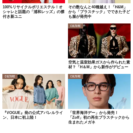
100%リサイクルポリエステル！オ
その数なんと40種越え！「H&M」
シャレと話題の「浦和レッズ」の襟
から「プラスチック」でできた子ど
Top image: ©
パタゴニア日本支社
付き新ユニ
も服が発売中
CULTURE
TABI LABO
この世界は、もっと広いはずだ。
空気と温室効果ガスから作られた素
材？「H＆M」から新作がデビュー
CULTURE
CULTURE
『VOGUE』発の公式アパレルライ
「世界海洋デー」から発売！
ン、日本に初上陸！
「Zoff」初の再生プラスチックから
生まれたメガネ