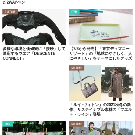
た2WAYペン
CULTURE
ITEM
©パタゴニア日本支社
その間、修理スタッフによるウェットスーツやサーフハットなど
の
無料のリペアイベント
、さらにはリペアパッチやボンドを使っ
た
穴や破れの補修
といった簡易的な修理を自ら体験できる
セルフ
リペア
といった企画も。
多様な環境と価値観に「接続」して
【7/8から発売】「東京ディズニー
適応するウエア「DESCENTE
リゾート」の「地球にやさしく、人
なお、前者のリペアイベントは予約者が優先となり、1人1アイテ
CONNECT」
にやさしい」をテーマにしたグッズ
ムの制限付きだが、
パタゴニア以外のブランドでもOK
という懐の
広さ！
CULTURE
また、このイベントのアイコンともなる「つぎはぎ」は、廃材を
再利用して作られたバイオディーゼル仕様のトラックで、使用済
みの
植物廃油
を燃料とすることで、98%ものCO2排出を抑えるこ
とに成功。
「ルイ･ヴィトン」の2021秋冬の新
さらに、照明や修理に使用するミシンの電力も「つぎはぎ」に搭
作、サステイナブル素材の「フエル
ト・ライン」登場
載されたソーラーパネルによる発電でまかなうなど、ツアーのテ
ーマの一つである
サーキュラリティ
もばっちりだ。
ITEM
CULTURE
ツアー期間は10月26日（水）〜11月6日（日）で、訪問スケジュ