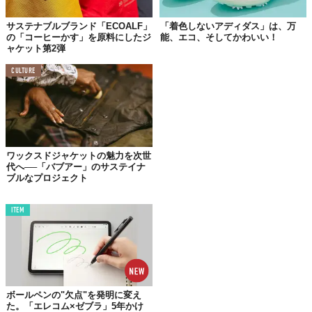
サステナブルブランド「ECOALF」
「着色しないアディダス」は、万
の「コーヒーかす」を原料にしたジ
能、エコ、そしてかわいい！
ャケット第2弾
CULTURE
©パタゴニア日本支社
ワックスドジャケットの魅力を次世
代へ──「バブアー」のサステイナ
ブルなプロジェクト
ITEM
ボールペンの"欠点"を発明に変え
た。「エレコム×ゼブラ」5年かけ