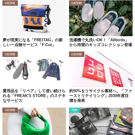
CULTURE
CULTURE
夢が現実になる「FREITAG」の新
洗濯機で丸洗いOK！「Allbirds」
しい一点物サービス「F-Cut」
から待望のキッズコレクション登場
CULTURE
CULTURE
愛用品を「リペア」して使い続けら
約50%をリサイクル素材へ。「ファ
れる「FREAK'S STORE」のステキ
ーストリテイリング」2030年度目
なサービス
標を発表
CULTURE
ITEM