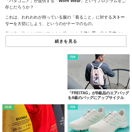
「パタゴニア」が提供する「
Worn Wear
」というプログラムをご
存じだろうか？
これは、われわれが持っている服の「着ること」に対する
ストー
リー
を大切にしよう、というのがテーマのもの。
長く使い込んだギアはアナタと過ごした
大切な思い出を共有
でき
る、言わば相棒だ。そんなギアをもう修理ができないところまで
続きを見る
使い込み、そうなったものに対して
リサイクル手段を提供
すると
いう、なんともステキなプログラム。
ITEM
そんなプログラムが、全国の
サーフエリア
を訪問するイベント
「
Worn Wear Surf Tour
」となって催される。
ツアーではかわいらしいシルエットの
リペアトラック
「つぎは
ぎ」が、「パタゴニアサーフ大阪／アウトレット」を皮切りに12
日間にわたって全国を回っていく。
「FREITAG」がB級品のエアバッグ
をA級のバッグにアップサイクル
ISSUE
ITEM