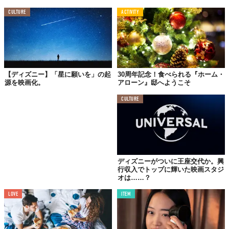
CULTURE
ACTIVITY
【ディズニー】「星に願いを」の起
30周年記念！食べられる『ホーム・
源を映画化。
アローン』邸へようこそ
CULTURE
ディズニーがついに王座交代か。興
行収入でトップに輝いた映画スタジ
オは……？
LOVE
ITEM