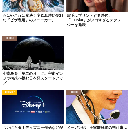
もはやこれは魔法！宅飲み時に便利
眉毛はプリントする時代。
な「ピザ専用」のスニーカー。
「L’Oréal」がスゴすぎるテクノロ
ジーを発表
CULTURE
小惑星を「第二の月」に。宇宙イン
フラ構想へ挑む日本発スタートアッ
プ
ACTIVITY
CULTURE
ついにキタ！ディズニー作品などが
メーガン妃、王室離脱後の初仕事は