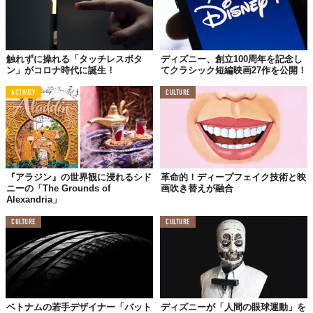
触れずに操れる「タッチレスボタ
ディズニー、創立100周年を記念し
ン」がコロナ時代に誕生！
てクラシック短編映画27作を公開！
ACTIVITY
CULTURE
『アラジン』の世界観に浸れるシド
革命的！ディープフェイク技術と映
ニーの「The Grounds of
画吹き替えが融合
Alexandria」
CULTURE
CULTURE
ベトナムの若手デザイナー「バット
ディズニーが「人間の眼球運動」を