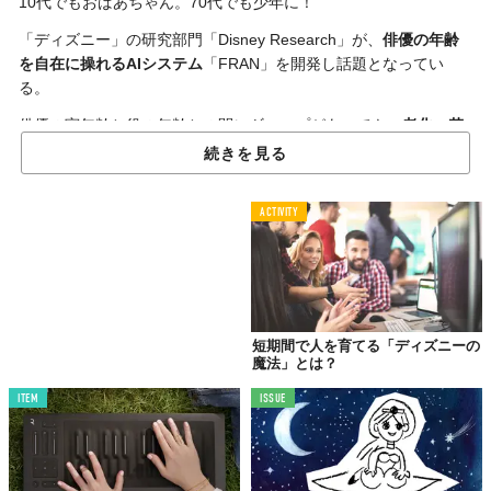
10代でもおばあちゃん。70代でも少年に！
「ディズニー」の研究部門「Disney Research」が、
俳優の年齢
を自在に操れるAIシステム
「FRAN」を開発し話題となってい
る。
俳優の実年齢と役の年齢との間にギャップがあっても、
老化
・
若
返り
を可能としてくれる映像技術で、言うなれば「顔のデジタル
続きを見る
処理」を可能とするもの。
すでに映画制作において加工修正技術が取り入れられてはいる
ACTIVITY
が、各フレームごとに高度な技術をもった編集アーティストが少
しずつ修正を加えるため、その実とっても手間と時間と根気のい
る作業なよう。
そこでディズニーは「U-Net」（ディープラーニング）を採用す
ることで、以前よりも簡単に
自動処理
だけでリアルで自然な“エイ
短期間で人を育てる「ディズニーの
魔法」とは？
ジング”を可能とするFRANの開発に乗り出したというわけ。
ITEM
ISSUE
ともあれ、こちらの動画をご覧あれ。