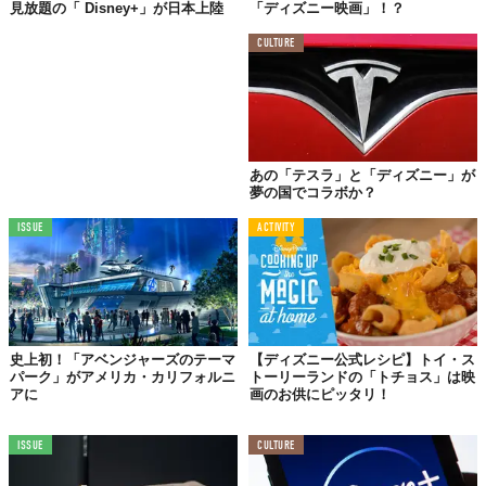
見放題の「 Disney+」が日本上陸
「ディズニー映画」！？
CULTURE
あの「テスラ」と「ディズニー」が
夢の国でコラボか？
ISSUE
ACTIVITY
史上初！「アベンジャーズのテーマ
【ディズニー公式レシピ】トイ・ス
パーク」がアメリカ・カリフォルニ
トーリーランドの「トチョス」は映
アに
画のお供にピッタリ！
ISSUE
CULTURE