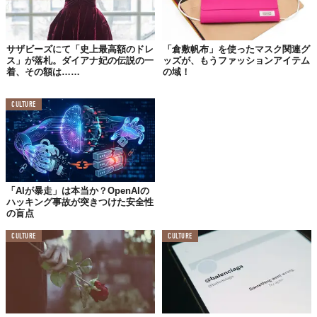
宙」をテーマにしたブランド広告などいくらでもあるが、今後は
表現とのバランスが重要になってきそうだ。
サザビーズにて「史上最高額のドレ
「倉敷帆布」を使ったマスク関連グ
それにしても、「UFOの関連」はまだしも「イルミナティのシン
ス」が落札。ダイアナ妃の伝説の一
ッズが、もうファッションアイテム
ボル」はどこに見出したのだろうか。見た所それらしきものは見
着、その額は……
の域！
当たらないが、まさか「三角のビキニ」に目玉が見えてしまった
とか？
CULTURE
増殖し続ける陰謀論信者の皆様に、導きがあらんことを。
Top image: ©
Axelle/Bauer-Griffin/FilmMagic
TABI LABO
「AIが暴走」は本当か？OpenAIの
この世界は、もっと広いはずだ。
ハッキング事故が突きつけた安全性
の盲点
CULTURE
CULTURE