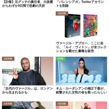
【訃報】元グッチの責任者、大抜擢
「バレンシアガ」Twitterアカウン
からわずか9日間で悲劇の夭折
トを削除
CULTURE
ヴァージル・アブロー、ここに在
り。「ルイ・ヴィトン」が全コレク
ションを載せた書籍を販売
CULTURE
ISSUE
「次代のヴァージル」は、ロンドン
キム・カーダシアンの補正下着が、
から生まれるかも
銃撃された女性の命を救ったらしい
CULTURE
CULTURE