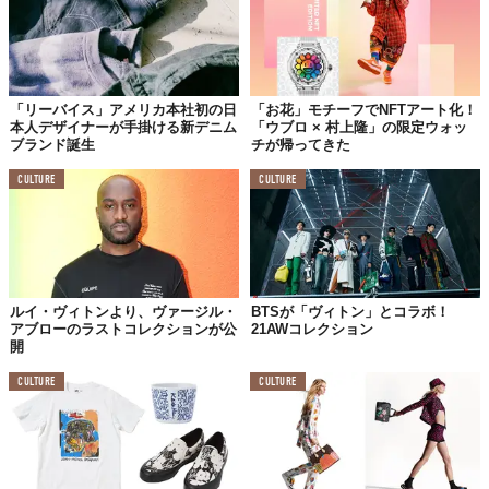
「リーバイス」アメリカ本社初の日
「お花」モチーフでNFTアート化！
本人デザイナーが手掛ける新デニム
「ウブロ × 村上隆」の限定ウォッ
ブランド誕生
チが帰ってきた
CULTURE
CULTURE
ルイ・ヴィトンより、ヴァージル・
BTSが「ヴィトン」とコラボ！
アブローのラストコレクションが公
21AWコレクション
開
CULTURE
CULTURE