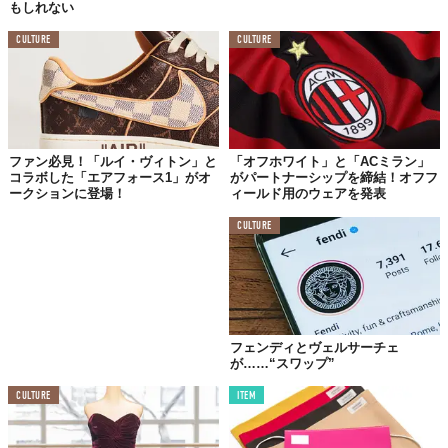
もしれない
CULTURE
CULTURE
ファン必見！「ルイ・ヴィトン」と
「オフホワイト」と「ACミラン」
コラボした「エアフォース1」がオ
がパートナーシップを締結！オフフ
ークションに登場！
ィールド用のウェアを発表
CULTURE
フェンディとヴェルサーチェ
©
skims/Instagram
が……“スワップ”
もはや手に負えない荒れっぷりだが、本人はスルー。
話題性
とい
CULTURE
ITEM
う点では本人の思惑通りだったりするのだろうか。
実際、フィルム風のノイズ加工も相まってかなり不気味。「宇