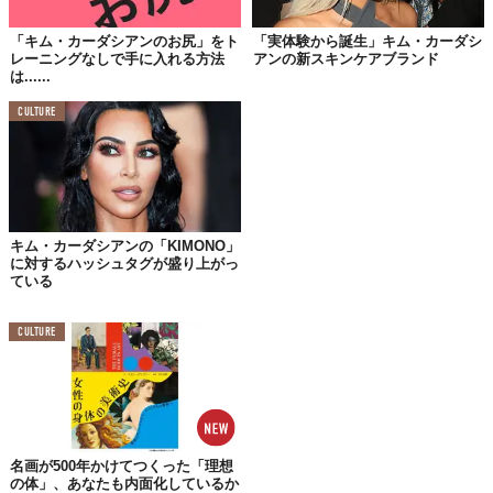
「キム・カーダシアンのお尻」をト
「実体験から誕生」キム・カーダシ
レーニングなしで手に入れる方法
アンの新スキンケアブランド
は......
©
kimkardashian/Instagram
CULTURE
水着を着た彼女の後ろに立っているのは、不気味なマスクを被っ
たモデルたちや、宇宙人の風船。
これは「この世のものとは思えない、逸脱したスタイルと色」を
アピールしたキャンペーンなのだが、怪しげな宇宙人らしき描写
キム・カーダシアンの「KIMONO」
に陰謀論者は歓喜。
に対するハッシュタグが盛り上がっ
ている
コメント欄は「
先日のUFOはSKIMS打ち上げのために撃ち落とさ
れたものだったのだ
」「
最近UFOが目撃されているのは、カーダ
CULTURE
シアンと関係している
」など、（中国の気球撃墜に始まる）昨今
の“UFO目撃ブーム”と関連させようと必死の書き込みに溢れた。
無論、一般的なファンにとっては言語道断のデマであるが、「隠
されたメッセージを伝えている」とするコメントは加速し、果て
には「
さりげなくイルミナティのシンボルを見せている
」とのコ
名画が500年かけてつくった「理想
メントまで登場。
の体」、あなたも内面化しているか