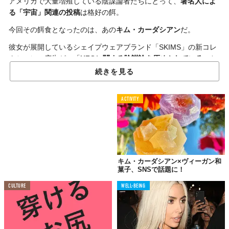
アメリカで大量増殖している陰謀論者たちにとって、
著名人によ
る「宇宙」関連の投稿
は格好の餌。
今回その餌食となったのは、あの
キム・カーダシアン
だ。
彼女が展開しているシェイプウェアブランド「SKIMS」の新コレ
クションの広告が、「
UFOに関する陰謀論を仄めかしている
」と
して大いに賑わっている。
続きを見る
その広告がこちら。
ACTIVITY
キム・カーダシアン×ヴィーガン和
菓子、SNSで話題に！
CULTURE
WELL-BEING