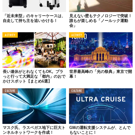
©2023 Deming Designs Inc.
「近未来型」のキャリーケースは、
見えない壁もテクノロジーで突破！
自走して持ち主を追いかける！
誰もが楽しめる「ノールック運動
ちなみに、ギリシャでも
ビーチのバリアフリー化
が進められてお
会」
り、車椅子に座ったまま海水浴を楽しめる環境が整えられてい
ACTIVITY
ACTIVITY
る。
車椅子ユーザーと一緒に海を楽しめる世界は、徐々に実現しつつ
あるようだ。
「Beach Wheelchairs」の詳細は
こちら
。
Top image: ©
2023 Deming Designs Inc.
長い連休がとれなくてもOK。プラ
世界最高峰の「光の祭典」東京で開
っと行って大満足な「都内」のおで
幕！
かけスポット【まとめ6選】
TABI LABO
CULTURE
CULTURE
この世界は、もっと広いはずだ。
マスク氏、ラスベガス地下に巨大ト
GMの運転支援システムが、とんで
ンネルネットワークを作成！
もないことに！