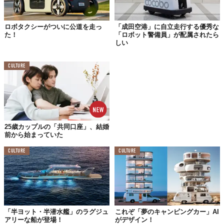
©2023 Deming Designs Inc.
ロボタクシーがついに公道を走っ
「成田空港」に自立走行する優秀な
この車椅子には、開発者であるMike Demingさんの想いが込めら
た！
「ロボット警備員」が配属されたら
れているそうだ。というのは、彼の妻であるKarenさんが交通事
しい
故により四肢麻痺となり、大好きだったビーチに行けなくなって
しまったことから車椅子の設計を始めたという。
CULTURE
海で楽しく過ごすKarenさんをずっと見ていたい——。
そんな想いから「Beach Wheelchairs」が誕生した。
今では、車椅子で生活する多くの人がビーチを楽しめるようにな
ったんだそう。
25歳カップルの「共同口座」、結婚
前から始まっていた
CULTURE
CULTURE
「半ヨット・半潜水艦」のラグジュ
これぞ「夢のキャンピングカー」AI
アリーな船が登場！
がデザイン！