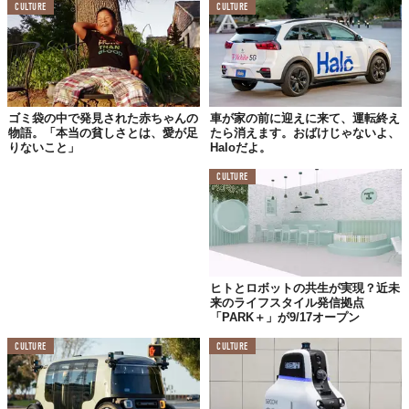
CULTURE
CULTURE
ゴミ袋の中で発見された赤ちゃんの
車が家の前に迎えに来て、運転終え
物語。「本当の貧しさとは、愛が足
たら消えます。おばけじゃないよ、
りないこと」
Haloだよ。
CULTURE
ヒトとロボットの共生が実現？近未
来のライフスタイル発信拠点
「PARK＋」が9/17オープン
CULTURE
CULTURE