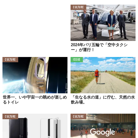
CULTURE
2024年パリ五輪で「空中タクシ
©2023 Deming Designs Inc.
ー」が運行！
CULTURE
ISSUE
世界一、いや宇宙一の眺めが楽しめ
「生なる水の道」に佇む、天然の水
るトイレ
飲み場。
CULTURE
CULTURE