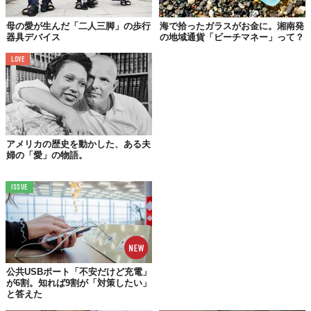
母の愛が生んだ「二人三脚」の歩行
海で拾ったガラスがお金に。湘南発
器具デバイス
の地域通貨「ビーチマネー」って？
LOVE
アメリカの歴史を動かした、ある夫
©2023 Deming Designs Inc.
婦の「愛」の物語。
「Beach Wheelchairs」
はあらゆる地形に対応していて、砂浜の
上を簡単に移動できる。
ISSUE
しかも、素材はステンレス鋼だから海に入っても錆びにくいんだ
そう。
公共USBポート「不安だけど充電」
が6割。知れば9割が「対策したい」
と答えた