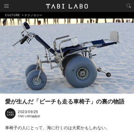
CULTURE
テクノロジー
愛が生んだ「ビーチも走る車椅子」の裏の物語
2023/09/25
TABI LABO編集部
車椅子の人にとって、海に行くのは大変かもしれない。