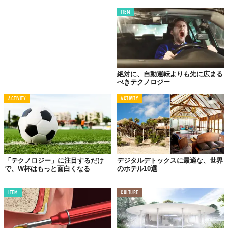
める社会の実現に向けた、大きな一歩と言えるだろう。
ITEM
「ノールック運動会」は、単なるスポーツイベントではなく、テ
クノロジーが切り拓く未来のスポーツの可能性を示唆していると
言えるのではないだろうか。
Top image: ©
一般社団法人 世界ゆるスポーツ協会
絶対に、自動運転よりも先に広まる
TABI LABO
べきテクノロジー
この世界は、もっと広いはずだ。
ACTIVITY
ACTIVITY
「テクノロジー」に注目するだけ
デジタルデトックスに最適な、世界
で、W杯はもっと面白くなる
のホテル10選
ITEM
CULTURE