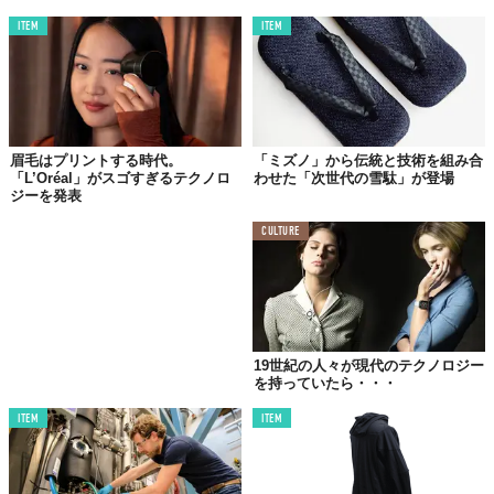
ITEM
ITEM
眉毛はプリントする時代。
「ミズノ」から伝統と技術を組み合
「L’Oréal」がスゴすぎるテクノロ
わせた「次世代の雪駄」が登場
ジーを発表
©一般社団法人 世界ゆるスポーツ協会
CULTURE
「
ノールック運動会
」の最大の特徴は、
Googleの最新技術を活用
し、視覚に障がいがある人も、そうでない人も、
同じフィールド
で競い合えるように設計
された、まったく新しいスポーツの
数々。
たとえば、「
Project Guideline 30m/50m走
」では、ランナーの
19世紀の人々が現代のテクノロジー
腰に装着したスマートフォンが、地面に引かれたラインの色を認
を持っていたら・・・
識し、コースから外れないように音声で誘導する。視覚情報がな
ITEM
ITEM
くても、音声ガイドに従って全力疾走する姿は、まさにテクノロ
ジーとスポーツの融合だ。
また、「
Project Guideline 親子対決
」では、アイマスクをした