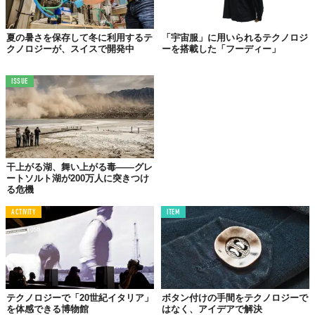
親と、視覚に障がいのある/ない子どもが、30m走のタイムを競い
合う。日頃、子どもに「目をつぶって歩くのは危ない」と教える
夏の暑さを保存して冬に利用するテ
「宇宙服」に用いられるテクノロジ
立場の親が、逆の立場を体験することで、子どもの世界への理解
クノロジーが、スイスで開発中
ーを搭載した「フーディー」
を深めることができる、画期的な取り組み。
ISSUE
その他にも、スマートフォンアプリ「Lookout」を活用し、周囲
の音声情報からフットボールを見つけ出す「
ボール多すぎボウリ
ング
」、視覚情報に頼らずに相手の位置を察知する「
サングラス
鬼
」など、ユニークな競技が多数実施された。
「テクノロジーを使ってやる競技をはじめて体験したので、すご
干上がる湖、舞い上がる毒——グレ
くおもしろかった」「Project Guideline があったほうが走りやす
ートソルト湖が200万人に突きつけ
いと思った」など、参加者からは喜びの声が多数聞かれた。
る危機
ACTIVITY
ITEM
テクノロジーが切り拓く、スポーツの未来
世界ゆるスポーツ協会は、2015年の設立以来、これまでに
120種
類以上
の新しいスポーツを創り出し、誰もが楽しめるスポーツの
普及に貢献してきた。今回の「ノールック運動会」は、テクノロ
テクノロジーで「20世紀イタリア」
ボタン付けの手間をテクノロジーで
ジーの力でスポーツの垣根を更に低くし、多様な人々が共に楽し
を体感できる博物館
はなく、アイデアで解決