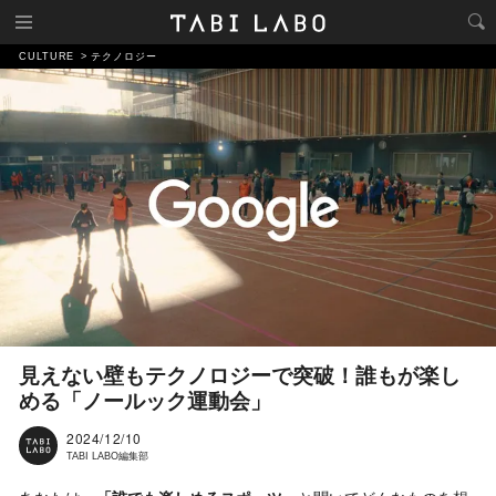
CULTURE
テクノロジー
見えない壁もテクノロジーで突破！誰もが楽し
める「ノールック運動会」
2024/12/10
TABI LABO編集部