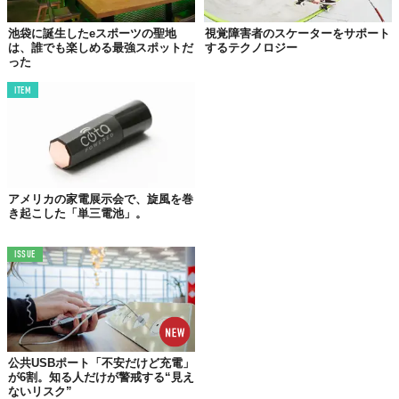
Google Japan / YouTube
池袋に誕生したeスポーツの聖地
視覚障害者のスケーターをサポート
は、誰でも楽しめる最強スポットだ
するテクノロジー
った
最新技術が導く
視覚障がい者も楽しめる新スポーツ
ITEM
アメリカの家電展示会で、旋風を巻
き起こした「単三電池」。
ISSUE
©一般社団法人 世界ゆるスポーツ協会
公共USBポート「不安だけど充電」
が6割。知る人だけが警戒する“見え
ないリスク”