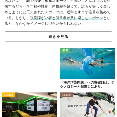
あなたは、
「誰でも楽しめるスポーツ」
と聞いてどんなものを想
像するだろう？年齢や性別、体格差を超えて、誰もが等しく楽し
めるようにと工夫されたスポーツは、近年ますます注目を集めて
いる。しかし、
視覚障がい者と健常者が共に楽しむスポーツ
とな
ると、なかなかイメージしづらいかもしれない。
そんな固定概念を打ち破る、まったく新しいスポーツイベント
続きを見る
「
ノールック運動会
」が2024年11月23日に開催された。これは、
「スポーツ弱者を、世界からなくす」をスローガンに掲げる「世
界ゆるスポーツ協会」が、「Google」と共に実施したもの。
ISSUE
「海洋汚染問題」への突破口は、テ
クノロジーと創造力にあり。
ACTIVITY
CULTURE