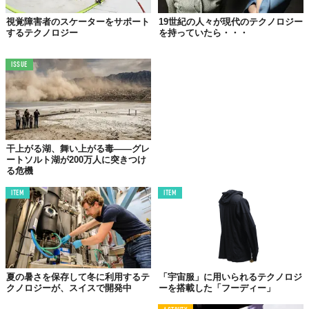
視覚障害者のスケーターをサポート
19世紀の人々が現代のテクノロジー
するテクノロジー
を持っていたら・・・
©焼肉じょんじょん
Top image: ©
iStock.com/corp_aandd
ISSUE
TABI LABO
この世界は、もっと広いはずだ。
干上がる湖、舞い上がる毒——グレ
ートソルト湖が200万人に突きつけ
る危機
ITEM
ITEM
夏の暑さを保存して冬に利用するテ
「宇宙服」に用いられるテクノロジ
クノロジーが、スイスで開発中
ーを搭載した「フーディー」