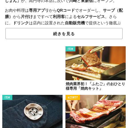
じょん」
が、高円寺の本店に次いで
川崎
と
東新宿
にオープン。
お肉や料理は
専用アプリ
から
QRコード
でオーダーし、
サーブ（配
膳）
から
片付け
まですべて
利用客
による
セルフサービス
。さら
に、
ドリンク
は店内に設置された
自動販売機
で提供という徹底ぶ
り。
続きを見る
その結果、お店としては
人件費
が抑えられるため、
原価率
の高い
新鮮で質のいい
食材
を
安価
で提供できることに。
利用客
の
満足度
ITEM
の向上にもつながり、まさに
ウィンウィン
というわけだ。
テクノロジー
と
アイデア
を掛け合わせることで誕生した新たな
営
業形態
。来るべき
5G時代
、セルフラーメンやセルフうどん、セル
フカレーなど、飲食業界にセルフの波が到来か？
焼肉業界初！「ふたご」のおひとり
様専用「焼肉キット」
ITEM
ACTIVITY