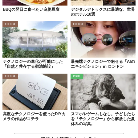
BBQの翌日に食べたい麻婆豆腐
デジタルデトックスに最適な、世界
のホテル10選
CULTURE
CULTURE
テクノロジーの進化が可能にした
最先端テクノロジーで魅せる「AIの
「自然と共存する宿泊施設」
エキシビション」in ロンドン
CULTURE
ISSUE
高度なテクノロジーを使ったDIYカ
スマホやゲームもなし。子どもたち
メラの作品がコチラ
を「テクノロジー」から解放した夏
休みの写真。