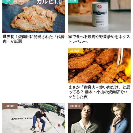
ITEM
ITEM
©焼肉じょんじょん
世界初！焼肉用に開発された「代替
家で食べる焼肉や野菜炒めをネクス
肉」が話題
トレベルへ
ACTIVITY
まさか「赤身肉＝赤い肉だけ」と思
ってる？ 栃木・小山の焼肉店でハ
ッとした夜
CULTURE
CULTURE