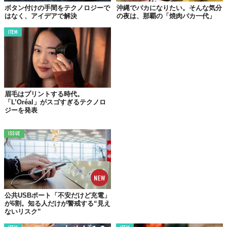
ボタン付けの手間をテクノロジーで
沖縄でバカになりたい。そんな気分
はなく、アイデアで解決
の夜は、那覇の「焼肉バカ一代」
ITEM
眉毛はプリントする時代。
「L’Oréal」がスゴすぎるテクノロ
ジーを発表
ISSUE
©焼肉じょんじょん
公共USBポート「不安だけど充電」
が6割。知る人だけが警戒する“見え
ないリスク”