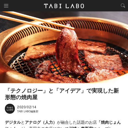
「テクノロジー」と「アイデア」で実現した新
形態の焼肉屋
2020/02/14
TABI LABO編集部
デジタル
と
アナログ（人力）
が融合した話題のお店
「焼肉じょん