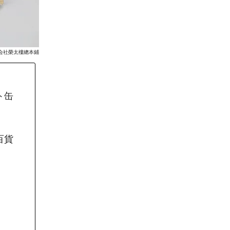
会社榮太樓總本鋪
ト缶
百貨