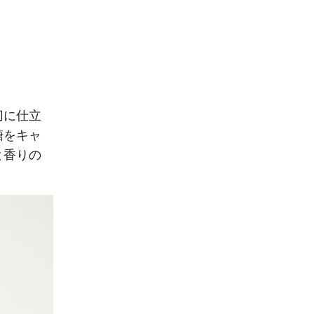
切に仕立
糖をキャ
と香りの