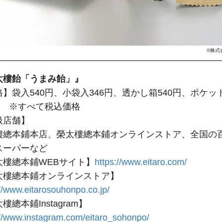
©株式
太樓飴「うまみ飴」』
】袋入540円、小袋入346円、透かし箱540円、ポケッ
2円　※すべて税込価格
扱店舗】
樓總本鋪本店、榮太樓總本鋪オンラインストア、全国の
スーパーなど
太樓總本鋪WEBサイト】
https://www.eitaro.com/
太樓總本鋪オンラインストア】
://www.eitarosouhonpo.co.jp/
樓總本鋪Instagram】
://www.instagram.com/eitaro_sohonpo/