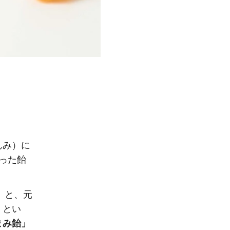
んみ）に
った飴
」
と、元
」
とい
まみ飴」