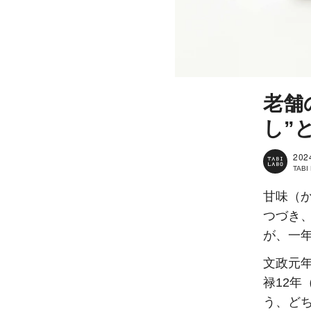
老舗
し”
202
TAB
甘味（
つづき
が、一
文政元年
禄12年
う、ど