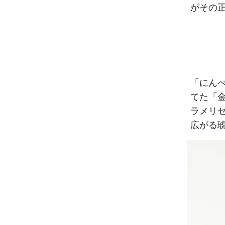
がその
「にん
てた「
ラメリ
広がる