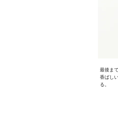
最後ま
香ばし
る。