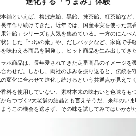
進化する「うまみ」体験
總本鋪といえば、梅ぼ志飴、黒飴、抹茶飴、紅茶飴など
を長年作り続けてきた。近年では、国産果実を使った無
「果汁飴」シリーズも人気を集めている。一方のにんべ
末状にした「つゆの素」や、だしパックなど、家庭で手
みを味わえる商品を開発し、ヒット商品を生み出してき
コラボ商品は、長年愛されてきた定番商品のイメージを
み合わせだ。しかし、両社の歩みを振り返ると、伝統を
代の変化に合わせて進化し続けるという共通点が見えて
や香料を使用していない、素材本来の味わいと色味をも
頃からつづく2大老舗の結晶とも言えそうだ。来年のいま
しまうこの機会を逃さず、その味を試してみてはいかが