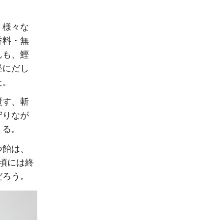
、様々な
香料・無
んも、鰹
軽にだし
た。
覆す、斬
守りなが
くる。
つ飴は、
頃には終
だろう。