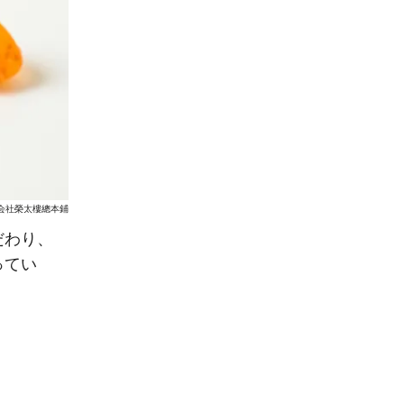
会社榮太樓總本鋪
だわり、
ってい