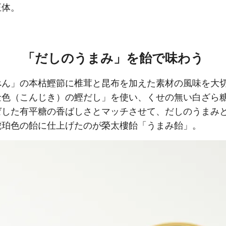
正体。
「だしのうまみ」を飴で味わう
べん」の本枯鰹節に椎茸と昆布を加えた素材の風味を大
金色（こんじき）の鰹だし」を使い、くせの無い白ざら
ゼした有平糖の香ばしさとマッチさせて、だしのうまみ
琥珀色の飴に仕上げたのが榮太樓飴「うまみ飴」。