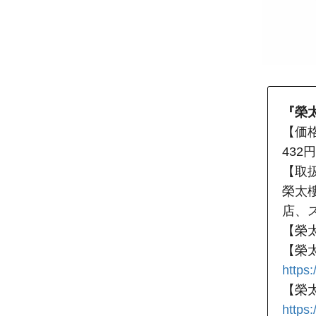
『榮
【価格
43
【取
榮太
店、
【榮
【榮
https
【榮太
https