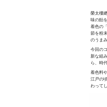
榮太樓
味の飴
着色の
節を粉
のうま
今回の
新な組
ら、時
着色料
江戸の
わって