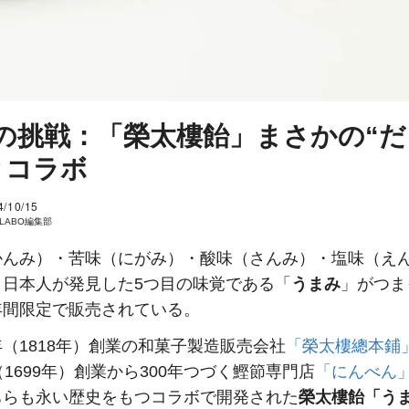
の挑戦：「榮太樓飴」まさかの“だ
とコラボ
4/10/15
I LABO編集部
かんみ）・苦味（にがみ）・酸味（さんみ）・塩味（え
、日本人が発見した5つ目の味覚である「
うまみ
」がつま
年間限定で販売されている。
（1818年）創業の和菓子製造販売会社
「榮太樓總本鋪
（1699年）創業から300年つづく鰹節専門店
「にんべん
ちらも永い歴史をもつコラボで開発された
榮太樓飴「う