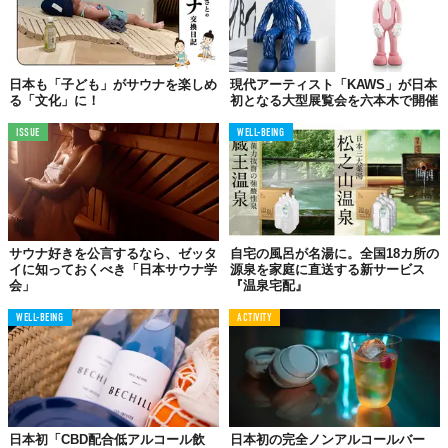
のは新しくてワクワク。
Top image: ©
株式会社エイケー
日本も「子ども」がサウナを楽しめ
現代アーティスト「KAWS」が日本
る「文化」に！
初となる大型展覧会を六本木で開催
TABI LABO
ISSUE
WELL-BEING
この世界は、もっと広いはずだ。
サウナ好きを公言するなら、ゼッタ
自宅の風呂が名湯に。全国18カ所の
イに知っておくべき「日本サウナ学
源泉を家庭に直送する新サービス
会」
『温泉宅配』
WELL-BEING
ACTIVITY
日本初「CBD配合低アルコール飲
日本初の完全ノンアルコールバー