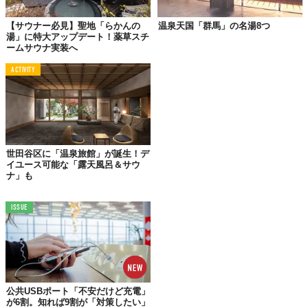
岩々や緑に囲まれた“森林洞窟”をイメージした部屋「
SonDoong
（ソンドン）
」に、幻想的な光が差し込む“深海洞窟”を表現した
【サウナー必見】聖地「らかんの
温泉天国「群馬」の名湯8つ
「
Cenote（セノーテ）
」、満天の星空が広がる“異国の洞窟”のよ
湯」に特大アップデート！薬草スチ
ームサウナ実装へ
うな「
Altamira（アルタミラ）
」。どれも温泉とは思えないほど
豪華なつくりで、気分が上がること間違いなし。
ACTIVITY
さらには、セルフロウリュを備えた本格サウナやチラーが設置さ
れた
水風呂
も完備。心ゆくまで汗を流した後は、水風呂でクール
ダウン。そして、極上の温泉にゆったりと浸かれば「異次元のと
とのい」を体感できるに違いない。
世田谷区に「温泉旅館」が誕生！デ
イユース可能な「露天風呂＆サウ
ナ」も
ISSUE
公共USBポート「不安だけど充電」
が6割。知れば9割が「対策したい」