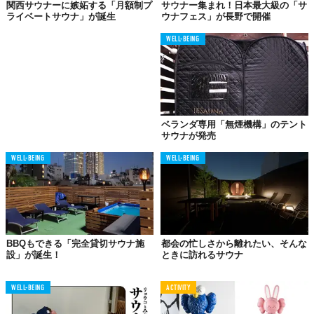
関西サウナーに嫉妬する「月額制プ
サウナー集まれ！日本最大級の「サ
ライベートサウナ」が誕生
ウナフェス」が長野で開催
WELL-BEING
ベランダ専用「無煙機構」のテント
サウナが発売
WELL-BEING
WELL-BEING
👀GenZ's Eye👀
24時間利用可能でサウナでも横になれる、しか
BBQもできる「完全貸切サウナ施
都会の忙しさから離れたい、そんな
設」が誕生！
ときに訪れるサウナ
もリーズナブル。痒いところに手が届く、家族
や恋人へのプレゼントとしても最高な体験にな
りそう。本やボディケアなどを持ち込んで、自
WELL-BEING
ACTIVITY
分だけのセルフケア空間をカスタマイズできる