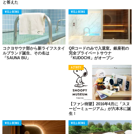
と答えた
WELL-BEING
WELL-BEING
©株式会社エイケー
コクヨサウナ部から新ライフスタイ
QRコードのみで入退室。銀座初の
ルブランド誕生、その名は
完全プライベートサウナ
「SAUNA BU」
「KUDOCHI」がオープン
ACTIVITY
【ファン待望】2016年4月に「スヌ
ーピーミュージアム」が六本木に誕
生！
WELL-BEING
WELL-BEING
©株式会社エイケー