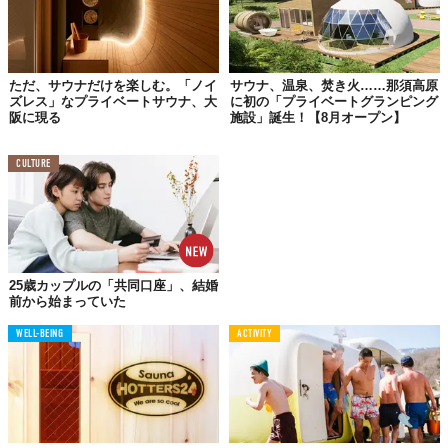
思い立ったときに「ととのえる」
大人のためのプライベートサウナ
六本木駅から徒歩5分という好立地も魅力的な「KUDOCHI
ただ、サウナだけを楽しむ。「ノイ
サウナ、温泉、焚き火……那須高原
ズレス」なプライベートサウナ、大
に初の「プライベートグランピング
onsen」。仕事帰りのリフレッシュはもちろん、ショッピングの
阪に現る
施設」誕生！【8月オープン】
合間にも気軽に立ち寄れそう。
24時間営業でQRコードをかざす
だけの受付レス
というのも使いやすい。完全個室で最大6名かつ、
CULTURE
男女での利用も可能なため、様々なシーンで活用できそうだ。
都会の中心にいながらも日常から離れ、自分と向き合うことがで
きる「KUDOCHI onsen」。新しいリフレッシュの形を、あなた
も体験してみてはいかが？
25歳カップルの「共同口座」、結婚
前から始まっていた
『
「KUDOCHI onsen」六本木温泉店
』
WELL-BEING
【住所】東京都港区六本木7-10-3 小林ビルB1階
ACTIVITY
【営業時間】24時間
【定休日】なし
【公式サイト】
https://kudochi-sauna.com/roppongi-
onsen/