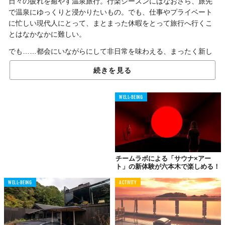
日々の疲れを癒やす温泉旅行。行楽シーズンにはなおさら、旅先
で温泉にゆっくりと浸かりたいもの。でも、仕事やプライベート
に忙しい現代人にとって、まとまった休暇をとって旅行へ行くこ
とはなかなかに難しい。
でも……都会にいながらにして非日常を味わえる、まったく新し
い形の温泉施設が2024年11月、六本木にオープンする。
続きを見る
非日常を演出する
WELL-BEING
三拍子揃ったパーソナル空間
新ブランド「KUDOCHI onsen」の六本木温泉店。「KUDOCHI
onsen」最大の特徴は、
全室に本格的な温泉が完備
されているこ
と。六本木という都心の一等地にいながらも季節ごとに全国各地
チームラボによる「サウナ×アー
の名湯を楽しめるという、今までにない新しいコンセプトを極め
ト」の新体験が六本木で楽しめる！
ている。那須塩原や馬頭、鬼怒川など選りすぐりの名湯を独り占
めできる贅沢な体験は、まさに都会のオアシス。
WELL-BEING
ACTIVITY
また、3つの個性的なテーマで設計された
プライベートルーム
は、
まるで異世界に迷い込んだかのような体験を提供してくれる。