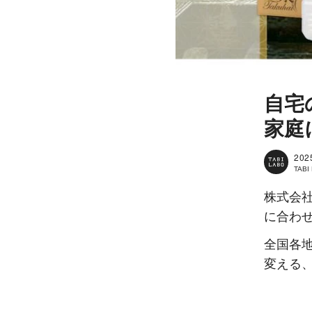
自宅
家庭
202
TAB
株式会
に合わ
全国各
変える