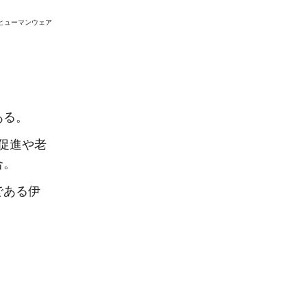
社ヒューマンウェア
ある。
促進や老
合。
である伊