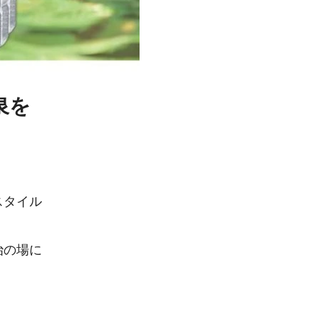
泉を
』
スタイル
治の場に