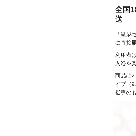
全国
送
『温泉
に直接
利用者
入浴を
商品は2
イプ（9
指導の