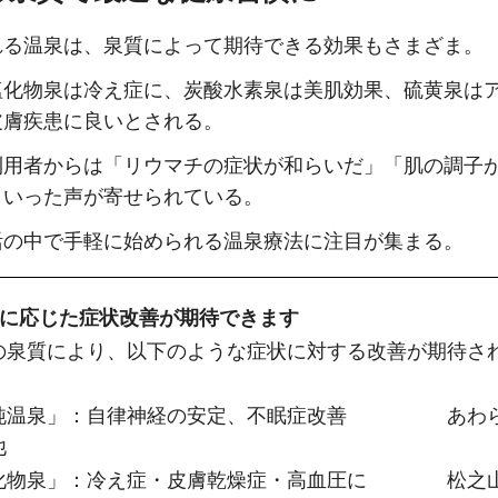
れる温泉は、泉質によって期待できる効果もさまざま。
塩化物泉は冷え症に、炭酸水素泉は美肌効果、硫黄泉は
皮膚疾患に良いとされる。
利用者からは「リウマチの症状が和らいだ」「肌の調子
といった声が寄せられている。
活の中で手軽に始められる温泉療法に注目が集まる。
質に応じた症状改善が期待できます
の泉質により、以下のような症状に対する改善が期待さ
純温泉」：自律神経の安定、不眠症改善　　　　　あわ
他
化物泉」：冷え症・皮膚乾燥症・高血圧に　　　　松之