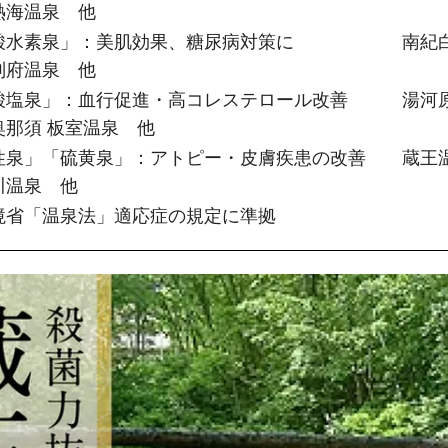
熱海温泉　他
酸水素泉」：美肌効果、糖尿病対策に　　　　　　南紀
別府温泉　他
酸塩泉」：血行促進・高コレステロール改善　　　湯河
奥那須 板室温泉　他
性泉」「硫黄泉」：アトピー・皮膚疾患の改善　　蔵王
川温泉　他
境省「温泉法」適応症の規定に準拠