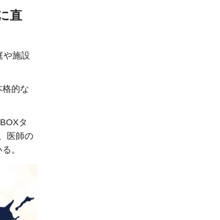
に直
庭や施設
本格的な
BOXタ
ん、医師の
いる。