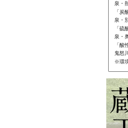
泉・
「炭
泉・
「硫
泉・
「酸
鬼怒
※環