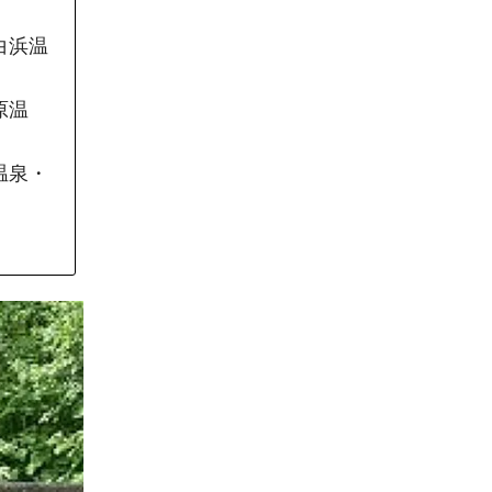
白浜温
原温
温泉・