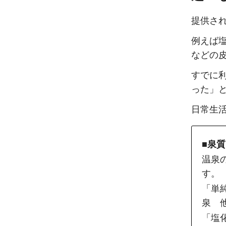
提供さ
例えば
などの
すでに
った」
日常生
■泉
温泉
す。
「単
泉　
「塩