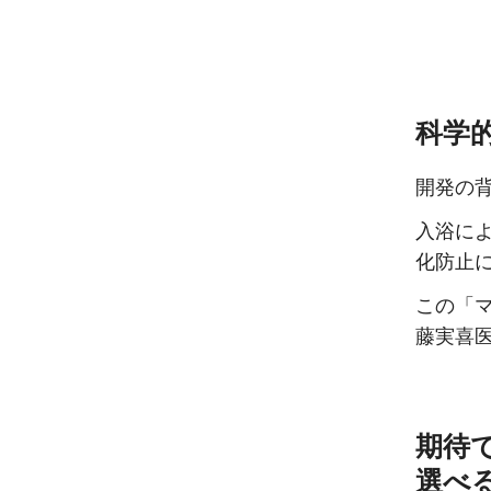
科学
開発の
入浴に
化防止
この「
藤実喜
期待
選べ