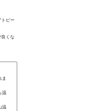
アトピー
が良くな
れま
ら温
山温