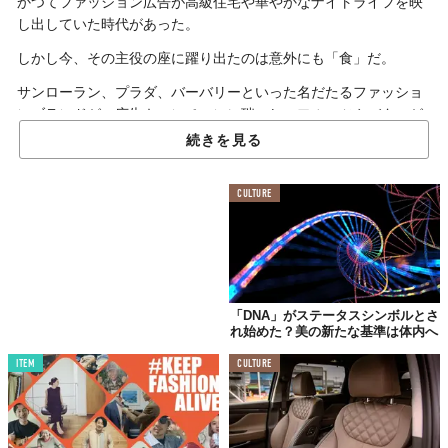
かつてファッション広告が高級住宅や華やかなナイトライフを映
し出していた時代があった。
しかし今、その主役の座に躍り出たのは意外にも「食」だ。
サンローラン、プラダ、バーバリーといった名だたるファッショ
ンブランドが、広告キャンペーンに瑞々しいフルーツやバターが
塗られたトースト、艶やかなチョコレートガナッシュなどを登場
続きを見る
させている。
これは、食体験への関心の高まりと、食を新たなラグジュアリー
CULTURE
として捉える価値観の変化を色濃く反映している。
食がファッション広告の新たな主役へ
「DNA」がステータスシンボルとさ
ファッション広告は、常にその時代の最もクールな出来事や憧れ
れ始めた？美の新たな基準は体内へ
を映し出す鏡のような存在。90年代には美しい家が、2000年代に
は刺激的な夜遊びがその象徴だった。
ITEM
CULTURE
そして現代、卵の価格が高騰し、人気レストランの予約獲得が熾
烈な競争となる経済状況において、「食」を中心とした体験こそ
が、最もクールで価値あるものとして認識され始めている。