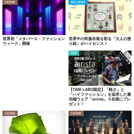
CULTURE
WELL-BEING
近年、ファッションと食の境界線はますます曖昧になっている。
グッチ、ルイ・ヴィトン、ディオール、ラルフローレンといった
ラグジュアリーブランドが、高級レストランやカクテルバーを
次々とオープンさせているのはその顕著な例。これらの店舗は、
世界初「メタバース・ファッション
世界中の民族衣装を彩る「大人の塗
ブランドの世界観を五感で体験できる空間として、新たな顧客層
ウィーク」開催
り絵」がハイセンス！
の獲得にも貢献しているという。
ITEM
一方、トレンディなレストラン側も、予約枠の販売方法を工夫し
たり、限定メニューアイテムにストリートウェアのようなアパレ
ルグッズを含めたりすることで、「空腹」を「熱狂」へと転換さ
せる動きを見せる。
ストリートウェアとファッションの祭典Family Styleの創設者
【TABI LABO限定】「軽さ」と
Miles Canares氏は、Supremeの行列とロサンゼルスの人気フラ
「ハイファッション」を追求した最
イドチキン店Howlin' Ray'sの行列に同じ人々が並んでいるのを見
先端ウェア「airista」３名様にプレ
ゼント！
てこのイベントを始めたと語っており、ファッションと食のファ
ンの間には興味深い共通項が存在することを示唆している。
CULTURE
CULTURE
この二つの業界の接近は、互いの顧客層にアピールし、新たな価
値や体験を提供し合うという点で、非常に合理的な戦略と言える