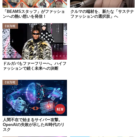
クリエイティブエージェンシーChandelierのチーフクリエイティ
「BEAMSスタッフ」がファッショ
クルマの端材を、新たな「サステナ
ブオフィサーであるMichael Scanlon氏は、『The Business of
ンへの熱い想いを発信！
ファッションの選択肢」へ
Fashion』に対し、「食はステータスシンボルになった」と語
CULTURE
る。この言葉通り、Jacquemus、LOEWE、FILAといった多くの
ブランドが、こぞって広告に食の要素を取り入れている状況だ。
その表現も、単に美味しそうな食べ物を並べるだけに留まらな
い。
例えば、高級百貨店のNeiman Marcusは、著名なレストラン経営
ドルガバもファーフリーへ。ハイフ
ァッションで続く未来への決断
者Michael Chowや、シェフインフルエンサーのNara Smithといっ
た食の世界のセレブリティを起用。
CULTURE
また、ニューヨークのレーベルKhaiteは、「ビールのカシミア」
と名付けたカスタムラベルのMiller High Lifeボトルを制作し、ス
ニーカーブランドのAxel Arigatoはスウェーデンルーツにちなんで
シナモンロールを店内で提供するなど、食と飲料が店舗体験にま
で進出してきている。
人間不在で始まるサイバー攻撃。
OpenAIの失敗が示したAI時代のリ
スク
業界の垣根を越えるファッションと食の蜜月関係