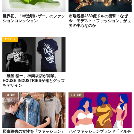
だろう。
食が持つ日常性や親しみやすさが、ファッションブランドの敷居
世界初。「半透明レザー」のファッ
市場規模4330億ドルの衝撃：なぜ
を下げ、より幅広い層へのリーチを可能にする一方、ファッショ
ションコレクション
今「モデスト・ファッション」が世
ンが持つトレンド感や高級感が、食体験に新たな付加価値を与え
界の中心なのか
る。
ACTIVITY
今後、この流れはさらに加速しそうだ。
『The Future Party』は、セレブリティシェフがカプセルコレク
ション（小規模な限定コレクション）をデザインし、食とファッ
ションの関係をさらに深めるようなコラボレーションが登場して
も驚かないと予測する。
「麺屋 猪一」神楽坂店が開業。
HOUSE INDUSTRIESが器とグッズ
食が持つ普遍的な魅力と、ファッションが持つ時代を切り取る力
をデザイン
が融合することで、私たちのライフスタイルにどのような新しい
CULTURE
CULTURE
刺激や楽しみが生まれるのか、その展開から目が離せない。
Reference:
Fashion Becomes A Foodie
Top image: ©
iStock.com / Georgijevic
TABI LABO
この世界は、もっと広いはずだ。
摂食障害の女性を「ファッション」
ハイファッションブランド「ドルチ