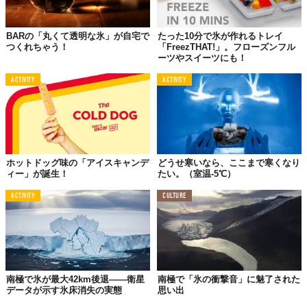
BARの「丸くて透明な氷」が自宅で
たった10分で氷が作れるトレイ
つくれちゃう！
「FreezTHAT!」。フローズンフル
ーツやスイーツにも！
ACTIVITY
ACTIVITY
ホットドッグ味の「アイスキャンデ
どうせ寒いなら、ここまで寒くなり
ィー」が誕生！
たい。（室温-5℃）
ACTIVITY
CULTURE
南極で氷が最大42km後退——衛星
南極で「氷の衝撃音」に魅了された
データが示す氷床消失の実態
思い出