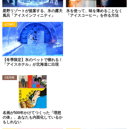
星野リゾートが提案する、氷の露天
氷を使って、味を薄めることなく
風呂「アイスインフィニティ」
「アイスコーヒー」を作る方法
ACTIVITY
【冬季限定】氷のベットで寝れる！
「アイスホテル」が北海道に出現
© カンロ株式会社
CULTURE
目印はペンギン！全国のファミマで
パッケージには、ペンギンが氷を食べるかわいらしいイラスト
と、「この食感、氷概念？！」という気になる言葉がデザインさ
名画が500年かけてつくった「理想
れている。
の体」、あなたも内面化しているか
もしれない
この新しいキャンディは、2025年6月24日から全国のファミリー