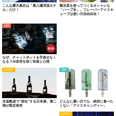
こんな露天風呂は「奥入瀬渓流ホテ
製氷皿を使ってつくるオシャレな
ル」だけ！
「ハーブ氷」。フレーバーアイスキ
ューブは使い方自由自在！
LOVE
なぜ、チャットボットを手放せなく
なる？AI依存を招く性格と心理
© カンロ株式会社
ACTIVITY
ITEM
■商品概要
商品名　　：アイスマニア
氷温熟成で“深化”する日本酒、第二
どんなに暑い日でも、絶対に食べた
発売日　　：2025年6月24日（火）
弾が限定発売
くない「アイスキャンディー」
参考価格　：184円（税込） ※消費税8％ 
内容量　　：29ｇ 
ACTIVITY