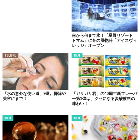
販売エリア：全国のファミリーマート店舗
　　　　　　※一部取り扱いの無い店舗もございます
特徴　　　：“ガリしゅわ”食感が楽しめる
　　　　　　ひんやり爽やかなクランチキャンディ
何から何まで氷！「星野リゾート
トマム」に冬の風物詩「アイスヴィ
Top image: ©
カンロ株式会社
レッジ」オープン
CULTURE
ITEM
TABI LABO
この世界は、もっと広いはずだ。
「氷の意外な使い道」9選。掃除や
「ガリガリ君」の40周年新フレーバ
美容にまで！
ー第1弾は、クセになる炭酸飲料の
味わい！
ITEM
ITEM