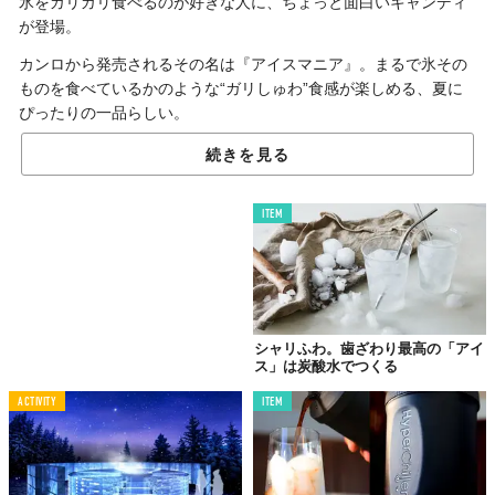
氷をガリガリ食べるのが好きな人に、ちょっと面白いキャンディ
が登場。
カンロから発売されるその名は『アイスマニア』。まるで氷その
ものを食べているかのような“ガリしゅわ”食感が楽しめる、夏に
ぴったりの一品らしい。
続きを見る
ガリしゅわ食感とひんやりグレープフルーツ味
ITEM
このキャンディの最大の特徴は、なんといってもその食感。
カンロ独自のクランチ製法が、氷を噛み砕くときのような「ガリ
しゅわ」感を再現したという、まさに“氷Lover”のために作られた
新しいキャンディに仕上がっているらしい。
シャリふわ。歯ざわり最高の「アイ
見た目も氷のような白いダイヤモンド型で、口に入れるとひんや
ス」は炭酸水でつくる
りとした冷涼感と爽やかなグレープフルーツの風味が広がるとの
こと。
ACTIVITY
ITEM