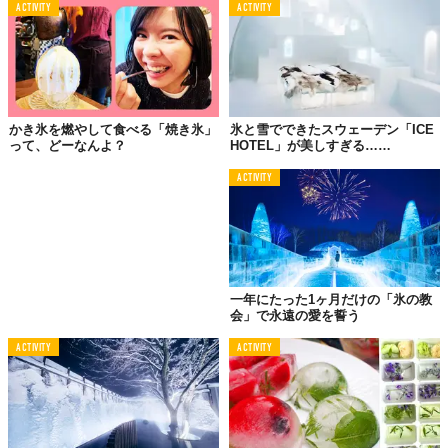
ACTIVITY
ACTIVITY
マートで手に入るとのこと。口さみしいときや、仕事の合間の気
分転換に、この新しい「氷概念」を試してみるのも面白いかもし
れない。
かき氷を燃やして食べる「焼き氷」
氷と雪でできたスウェーデン「ICE
って、どーなんよ？
HOTEL」が美しすぎる……
ACTIVITY
一年にたった1ヶ月だけの「氷の教
会」で永遠の愛を誓う
ACTIVITY
ACTIVITY