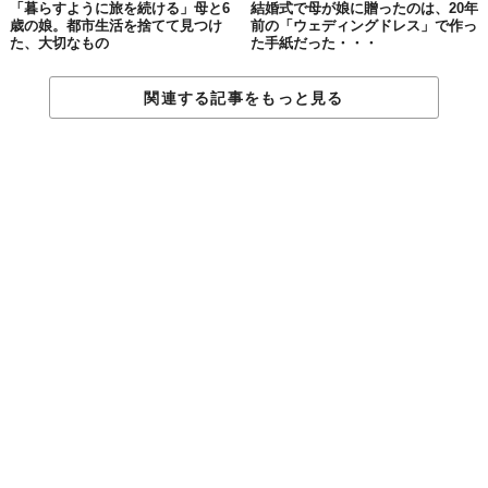
「暮らすように旅を続ける」母と6
結婚式で母が娘に贈ったのは、20年
歳の娘。都市生活を捨てて見つけ
前の「ウェディングドレス」で作っ
た、大切なもの
た手紙だった・・・
© 花王株式会社
関連する記事をもっと見る
商
品
オソロ　コンディショナー
名
内
容
本体　450ml、つめかえ　340ml
量
パサつく大人髪も、繊細な子ども髪も。ふと触れ
たくなる、やわらかな髪へ。
Osoloリペア処方採用。リペア美髪成分*2が髪の
内側に浸透。
シルキー美髪成分*3が髪の表面をコート。毛先ま
でみずみずしくまとまる。