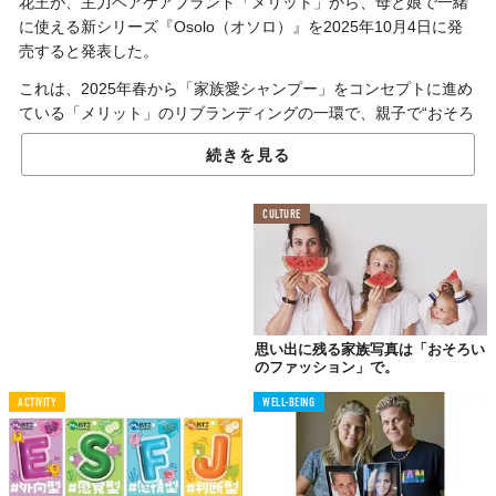
花王が、主力ヘアケアブランド「メリット」から、母と娘で一緒
に使える新シリーズ『Osolo（オソロ）』を2025年10月4日に発
売すると発表した。
これは、2025年春から「家族愛シャンプー」をコンセプトに進め
ている「メリット」のリブランディングの一環で、親子で“おそろ
い美髪”を叶えるという新たな価値を提案する。
続きを見る
髪質の違う母と娘、共通のニーズに応える
CULTURE
この新シリーズ開発の背景には、花王が実施したシャンプーの使
用実態調査がある。
調査によると、小学生の娘と母親の約7割がシャンプーを共有して
おり、個別に使用している場合でも半数以上が「共有したい」と
思い出に残る家族写真は「おそろい
いう意向を持っていたという。
のファッション」で。
一方で、「親子で髪質や仕上がりの好みは違うが、髪のまとまり
ACTIVITY
WELL-BEING
を良くしたい点は同じ」「大人の髪でも納得できるものを一緒に
使いたい」といった声も寄せられ、状態の異なる母娘双方の髪に
対応できる機能が求められていることがわかった。