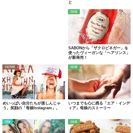
と
パサつく大人髪も、繊細な子ども髪も。ふと触れ
ISSUE
たくなる、やわらかな髪へ。
ぷるんとしたジェリークリーム。
摩擦ダメージ*6から髪を守りながら、やさしい泡
で汚れを洗い流す。
SABONから「ザクロビネガー」を
● 植物由来成分配合*4
使ったヴィーガンな「ヘアリンス」
が新発売！
● 自然由来指数90%（水を含む） ISO16128準拠
商
● サルフェートフリー*5／パラベンフリー／合成
CULTURE
ISSUE
品
着色料フリー／鉱物油フリー／
特
　 弱酸性
長
● ノンシリコーン処方
● 何でもない日に気分ときめく ガーデニア＆サボ
ンの香り
めいっぱい自分たちが楽しんじゃ
いつまでも心に残る「エア・インデ
う。笑顔の「母娘Instagram」。
ィア」母娘のストーリー
*4 ホホバオイル、アボカドエキス、アンズ種子
エキス、カミツレ花エキス、グリセリン（保湿）
ITEM
ISSUE
*5 硫酸系界面活性剤不使用