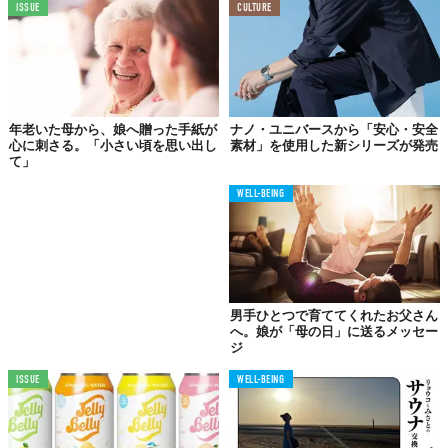
ISSUE
CULTURE
年老いた母から、娘へ贈った手紙が
ナノ・ユニバースから「安心・安全
心に刺さる。「小さい頃を思い出し
素材」を使用した新シリーズが発売
て」
WELL-BEING
© 花王株式会社
男手ひとつで育ててくれたお父さん
へ。娘が「母の日」に送るメッセー
ジ
ISSUE
WELL-BEING