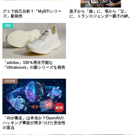
『Osolo』は、こうしたニーズに応え、“大人になっていく娘と、
グミで自己分析？「MyBTIシリー
息子から「娘」に、母から「父」
母のための、おそろいシャンプー”をコンセプトに開発された。
ズ」新発売
に、トランスジェンダー親子の絆。
ITEM
美髪成分「脂質」に着目した処方
『Osolo』は、髪のなめらかさやまとまりに重要な役割を担う美
髪成分「脂質」に着目。
カラーや熱でダメージを受けた大人の髪と、細く絡まりやすい子
「adidas」100％再生可能な
供の髪、そのどちらにもアプローチするという。
「Ultraboost」の新シリーズを発売
シャンプーには、洗髪による脂質の流出を抑える「ラメラプラッ
トフォーム技術」を採用。
CULTURE
コンディショナーには、髪の内側と表面を同時に補修する
「Osoloリペア処方」が用いられているとのこと。
香りは、親子で同じ香りをまとえるようにと、ガーデニア＆サボ
ンの香りが採用された。
「AIが暴走」は本当か？OpenAIの
ハッキング事故が突きつけた安全性
の盲点