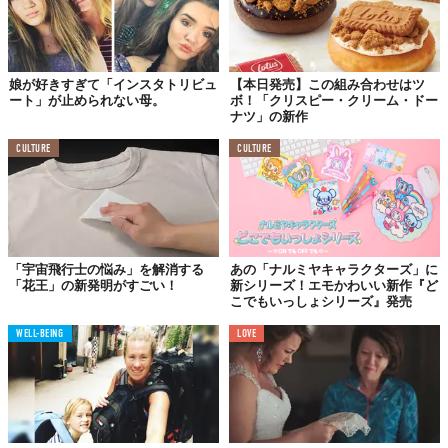
*6 洗髪による摩擦のこと
娘が好きすぎて「インスタトリビュ
【本日発売】この組み合わせはツ
ート」が止められない母。
ボ！「クリスピー・クリーム・ドー
ナツ」の新作
CULTURE
CULTURE
「宇宙飛行士の悩み」を解消する
あの「ナルミヤキャラクターズ」に
「花王」の新発明がすごい！
新シリーズ！エモかわいい新作『ど
こでもいっしょシリーズ』発売
WELL-BEING
LOVE