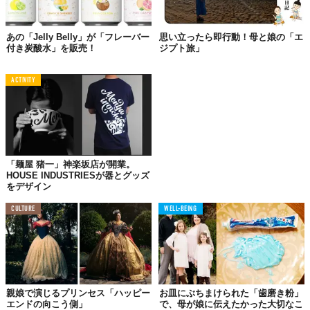
あの「Jelly Belly」が「フレーバー
思い立ったら即行動！母と娘の「エ
付き炭酸水」を販売！
ジプト旅」
ACTIVITY
「麺屋 猪一」神楽坂店が開業。
© 花王株式会社
HOUSE INDUSTRIESが器とグッズ
をデザイン
商
CULTURE
WELL-BEING
品
オソロ　シャンプー
名
内
容
本体　450ml、つめかえ　340ml
親娘で演じるプリンセス「ハッピー
お皿にぶちまけられた「歯磨き粉」
量
エンドの向こう側」
で、母が娘に伝えたかった大切なこ