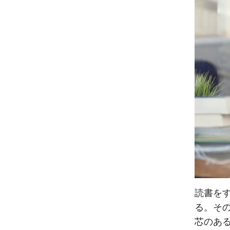
読書を
る。そ
芯のあ