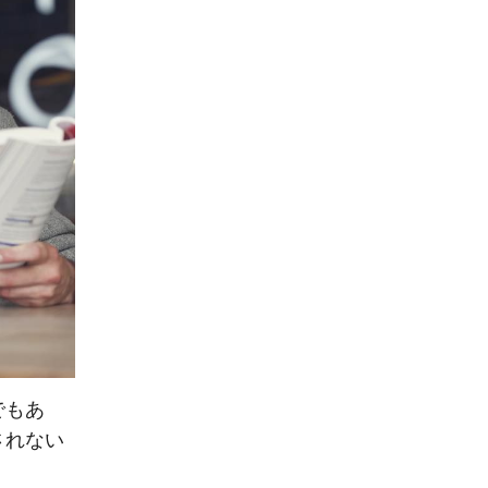
でもあ
されない