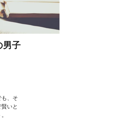
の男子
でも、そ
で賢いと
う。