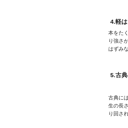
4.軽
本をた
り強さ
はずみ
5.古
古典に
生の長
り回さ