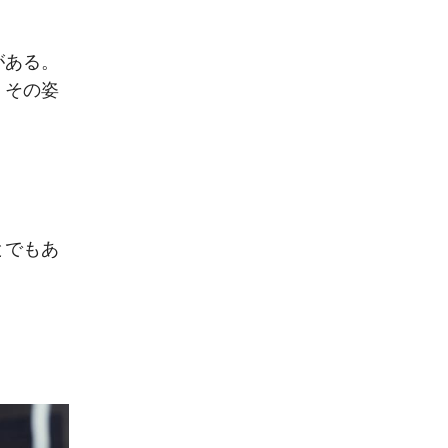
がある。
。その姿
とでもあ