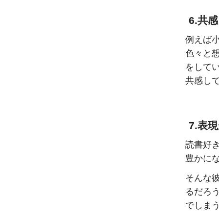
6.共
例えば
色々と
をして
共感し
7.表
読書好
豊かに
そんな
るだろ
でしま