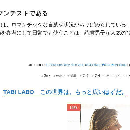
ロマンチストである
には、ロマンチックな言葉や状況がちりばめられている
動を参考にして日常でも使うことは、読書男子が人気の
Reference：
11 Reasons Why Men Who Read Make Better Boyfriends
on
#
海外
#
好奇心
#
読書
#
習慣
#
男性
#
本
#
人生
#
TABI LABO この世界は、もっと広いはずだ。
LOVE