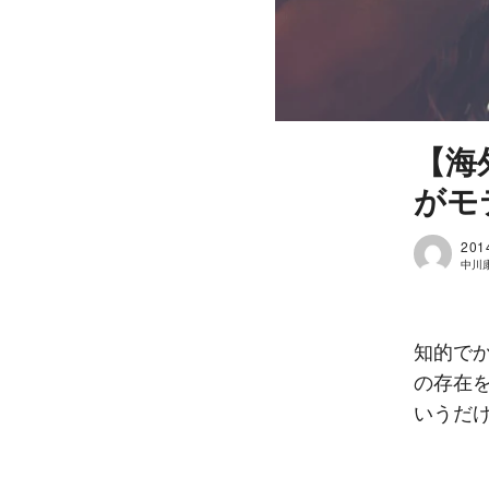
【海
がモ
201
中川
知的で
の存在
いうだ