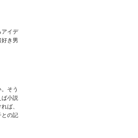
るアイデ
書好き男
い。そう
えば小説
ければ、
子との記