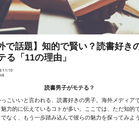
外で話題】知的で賢い？読書好き
テる「11の理由」
4/11/10
康雄
読書男子がモテる？
かっこいいと言われる、読書好きの男子。海外メディア
を魅力的に伝えているコトが多い。ここでは、ただ知的
けでなく、もう一歩踏み込んで彼らの魅力を探ってみよ