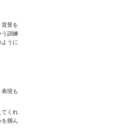
、背景を
いう訓練
のように
、表現も
えてくれ
心を掴ん