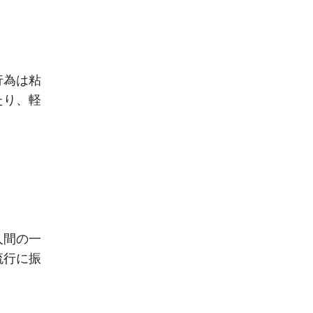
行為は粘
たり、軽
人間の一
流行に振