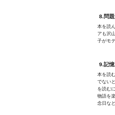
8.問
本を読
アも沢
子がモ
9.記
本を読
でない
を読む
物語を
念日な