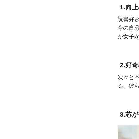
1.向
読書好
今の自
が女子
2.好
次々と
る。彼
3.芯