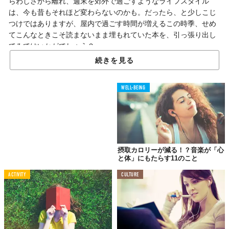
らわしさから離れ、週末を郊外で過ごすようなライフスタイル
は、今も昔もそれほど変わらないのかも。だったら、と少しこじ
つけではありますが、屋内で過ごす時間が増えるこの時季、せめ
てこんなときこそ読まないまま埋もれていた本を、引っ張り出し
てみてはいかがでしょう？
続きを見る
単なる「楽しみ」としてだけでなく、読書による効能って意外と
多いようですよ。
WELL-BEING
01.
読めば読むほど
ストレス解消
摂取カロリーが減る！？音楽が「心
と体」にもたらす11のこと
ACTIVITY
CULTURE