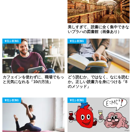
ます。つまりは豊富な語彙力をあなたに与え、知的にさせてくれ
るだけでなく、世の中への理解も一気に深めてくれる。そこが読
書の魅力ですよね。
美しすぎて、読書に全く集中できな
いプラハの図書館（画像あり）
06.
ここぞという時の
WELL-BEING
WELL-BEING
判断力を鈍らせない
カフェインを使わずに、職場でもっ
どう読むか、ではなく、なにを読む
と元気になれる「10の方法」
か。正しい読書力を身につける「8
のメソッド」
WELL-BEING
WELL-BEING