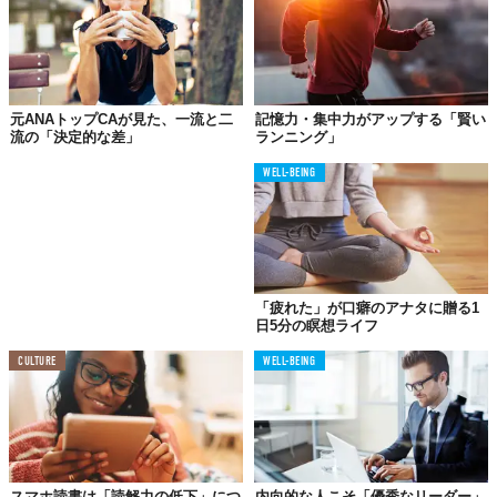
のことにフォーカスする力を養うことにもつながっているという
こと。
03.
元ANAトップCAが見た、一流と二
記憶力・集中力がアップする「賢い
会話に幅が出て
流の「決定的な差」
ランニング」
表現力豊かに
WELL-BEING
「疲れた」が口癖のアナタに贈る1
日5分の瞑想ライフ
CULTURE
WELL-BEING
スマホ読書は「読解力の低下」につ
内向的な人こそ「優秀なリーダー」