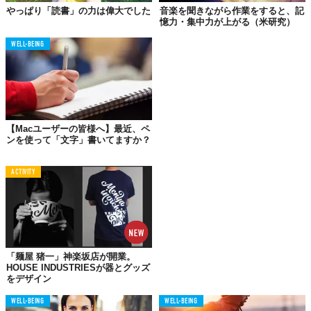
やっぱり「読書」の力は偉大でした
音楽を聞きながら作業をすると、記
憶力・集中力が上がる（米研究）
WELL-BEING
ほんの数分でも読書をすることで、約60%もの体内ストレスが解
消されたいう研究事例もあるんだそう。本を読むことで筋肉が弛
【Macユーザーの皆様へ】最近、ペ
緩し、心拍数も落ちるという考えです。
ンを使って「文字」書いてますか？
人によっては、その効果がウォーキングや音楽鑑賞、お茶をする
ACTIVITY
よりも効果的だという声も。
02.
読書の没入感には
集中力UPのヒントあり
「麺屋 猪一」神楽坂店が開業。
HOUSE INDUSTRIESが器とグッズ
をデザイン
基本的に文字情報しかないため、無意識に文章を読むことだけに
集中するようになります。継続的に読書を続けることは、ひとつ
WELL-BEING
WELL-BEING