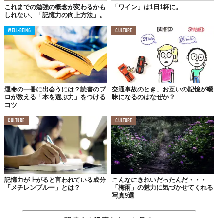
これまでの勉強の概念が変わるかも
「ワイン」は1日1杯に。
しれない、「記憶力の向上方法」。
読書量が多い人は、文章の細部までしっかり目を通すクセがつい
WELL-BEING
CULTURE
ているもの。まったく読書をしない人に比べて固い表現にも慣れ
ているので、仕事上で書類に目を通すことも苦にならないでしょ
う。
重要な決定も、しっかりと書類に目を通した上で判断することが
できるはず。
運命の一冊に出会うには？読書のプ
交通事故のとき、お互いの記憶が曖
ロが教える「本を選ぶ力」をつける
昧になるのはなぜか？
コツ
CULTURE
CULTURE
07.
自分の意見を
常に持っていられる
文章中に書かれていることをもとに、自分の意見を組み立てるこ
とが習慣づいています。これは実生活でも、手元にある情報を駆
記憶力が上がると言われている成分
こんなにきれいだったんだ・・・
使して問題を解決する能力に結びついていくことでしょう。
「メチレンブルー」とは？
「梅雨」の魅力に気づかせてくれる
写真9選
08.