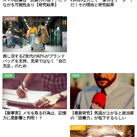
ながる可能性あり【研究結果】
だ！その理由と研究結果
文章に触れる機会を増やすことで、読解力はもちろん、表現力も
豊かになっていくはず。自分の意見や考えを相手に伝える幅が増
CULTURE
え、コミュニケーション能力や書く力も身についてきます。
04.
記憶力向上トレーニングに◎
推し活するZ世代の82%がブランド
バッグを支持。見栄ではなく「自己
人は画像で見たものよりも、文章で読み込んだもののほうが記憶
充足」のため
しやすいと言われています。ニュースで見たものよりも、新聞で
読んだもののほうが覚えやすいのと同じ。
ISSUE
ISSUE
たくさんの文章を読むことで、筋力トレーニングのように自然と
記憶力が鍛えられると言われています。
【新事実】メモを取る行為は、記憶
【最新研究】気温が上がると政治家
05.
力に悪影響と判明！？
の「語彙力」が低下するらしい
語彙力が養われる
ACTIVITY
本は、日常的に使わない言葉のとの出会いも劇的に増やしてくれ