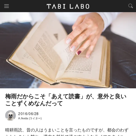
梅雨だからこそ「あえて読書」が、意外と良い
ことずくめなんだって
2016/06/28
A.Ikeda (ライター)
晴耕雨読、昔の人はうまいことを言ったものですが、都会のわず