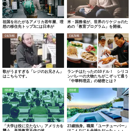
祖国を出たがるアメリカ若年層、理
米・国務省が、世界のリケジョのた
想の移住先トップ3には日本が
めの「教育プログラム」を開催。
CULTURE
CULTURE
歌がうますぎる「レジのお兄さん」
ランチはたったの10ドル！ シリコ
はこちらです。
ンバレーの大物たちがこぞって通う
「中華料理店」の秘密とは？
ISSUE
ISSUE
「大学は役に立たない」アメリカを
23歳独身。職業「ユーチューバー」
襲う、高等教育不信の波
はこんなにも金持ちだった・・・