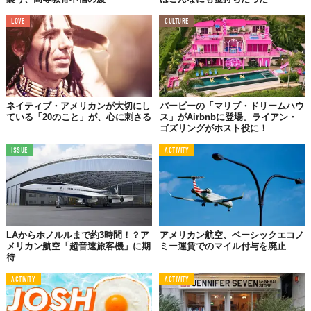
LOVE
CULTURE
ネイティブ・アメリカンが大切にし
バービーの「マリブ・ドリームハウ
ている「20のこと」が、心に刺さる
ス」がAirbnbに登場。ライアン・
ゴズリングがホスト役に！
ISSUE
ACTIVITY
LAからホノルルまで約3時間！？ア
アメリカン航空、ベーシックエコノ
メリカン航空「超音速旅客機」に期
ミー運賃でのマイル付与を廃止
待
ACTIVITY
ACTIVITY