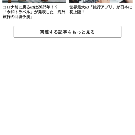
黄色とピンクのIMPALA製ローラーブレードやサーフボード
コロナ前に戻るのは2025年！？
世界最大の「旅行アプリ」が日本に
のセットなど、ケンのお部屋に置いてあるグッズ一部をお
「令和トラベル」が発表した「海外
初上陸！
旅行の回復予測」
持ち帰りいただけます。
予約は日本時間の7月18日午前2時（現地時間7月17日午前10時）
関連する記事をもっと見る
からスタート。宿泊日時は本国アメリカの公開日にあわせて7月
21日・22日だそう。
なかなかタイトなスケジュールだしマリブまでの往復交通費は自
己負担だけど、これはまさに夢のようなプラン……バービーのフ
ァン、ライアン・ゴズリングのファンは試しに予約してみたいと
ころ！
最後にケンのコメントをどうぞ。
「誰にでも夢はあるし、バービーは夢いっぱいの家を持っていて
幸せだ。でも、今度は僕の番。この唯一無二の、あえて言うなら
僕ならではの唯一無二のケンの家でゲストをもてなすのが待ちき
れないよ」
『ケンの部屋 予約ページ』