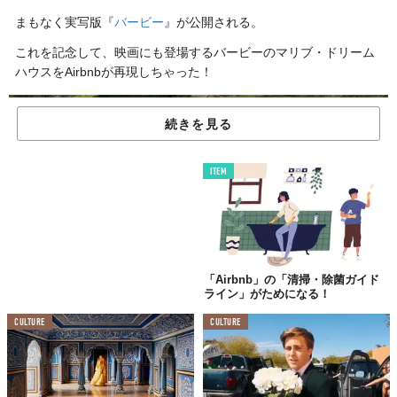
まもなく実写版『
バービー
』が公開される。
これを記念して、映画にも登場するバービーのマリブ・ドリーム
ハウスをAirbnbが再現しちゃった！
続きを見る
ITEM
「Airbnb」の「清掃・除菌ガイド
ライン」がためになる！
CULTURE
CULTURE
©Airbnb Japan株式会社
まるで絵に描いたような太陽の光が降り注ぐオーシャンフロント