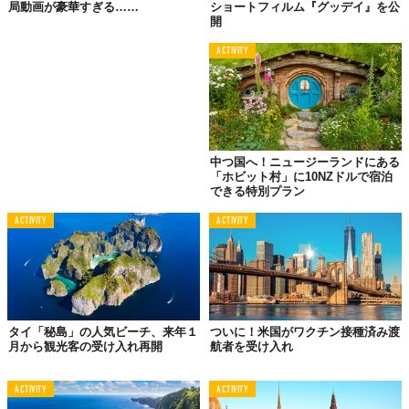
局動画が豪華すぎる……
ショートフィルム『グッデイ』を公
開
ACTIVITY
中つ国へ！ニュージーランドにある
「ホビット村」に10NZドルで宿泊
できる特別プラン
ACTIVITY
ACTIVITY
©Airbnb Japan株式会社
タイ「秘島」の人気ビーチ、来年１
ついに！米国がワクチン接種済み渡
月から観光客の受け入れ再開
航者を受け入れ
ACTIVITY
ACTIVITY