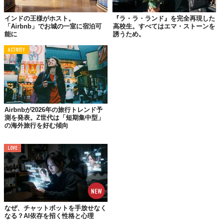
の邸宅。そして、ピンクを基調としたインテリアであふれる鮮や
かな空間！
インドの王様がホスト。
『ラ・ラ・ランド』を完全再現した
「Airbnb」でお城の一室に宿泊可
高校生。すべてはエマ・ストーンを
能に
誘うため。
ACTIVITY
Airbnbが2026年の旅行トレンド予
測を発表。Z世代は「短期集中型」
の海外旅行を好む傾向
LOVE
©Airbnb Japan株式会社
なぜ、チャットボットを手放せなく
なる？AI依存を招く性格と心理