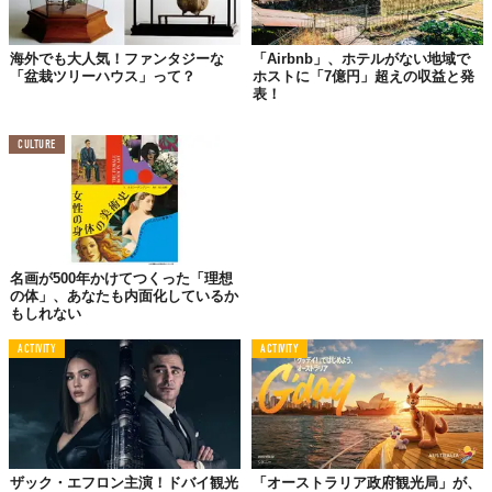
海外でも大人気！ファンタジーな
「Airbnb」、ホテルがない地域で
「盆栽ツリーハウス」って？
ホストに「7億円」超えの収益と発
©Airbnb Japan株式会社
表！
CULTURE
名画が500年かけてつくった「理想
の体」、あなたも内面化しているか
もしれない
ACTIVITY
ACTIVITY
©Airbnb Japan株式会社
ザック・エフロン主演！ドバイ観光
「オーストラリア政府観光局」が、