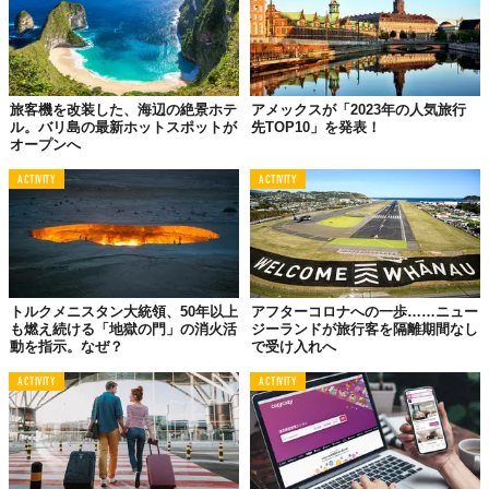
旅客機を改装した、海辺の絶景ホテ
アメックスが「2023年の人気旅行
ル。バリ島の最新ホットスポットが
先TOP10」を発表！
©Airbnb Japan株式会社
オープンへ
さて、ただホテルを紹介したいだけではありません。
ACTIVITY
ACTIVITY
映画の公開を記念して、バービーの恋人・ケンの部屋にゲスト2名
を招待してくれるんだって。しかもなんと、
俳優のライアン・ゴ
ズリング扮するケン自らがホスティング
してくれるんだって！
ということで、体験できるアクティビティはこんな感じ。
トルクメニスタン大統領、50年以上
アフターコロナへの一歩……ニュー
ケンの素敵なワードローブをひと回りして、自分にぴった
も燃え続ける「地獄の門」の消火活
ジーランドが旅行客を隔離期間なし
りのビーチウェアを見つけよう。バービーだけではなく、
動を指示。なぜ？
で受け入れへ
ケンのクローゼットも見ものです！
ACTIVITY
ACTIVITY
カウボーイになりきって、ケンの屋外ディスコ・ダンスフ
ロアでラインダンスを踊ったり、ケンのギターでサンセッ
トセレナーデを演奏したりしよう。
インフィニティ・プールで日光浴をしたり、くつろいだり
しながら、映画のビーチでのシーンを再現。