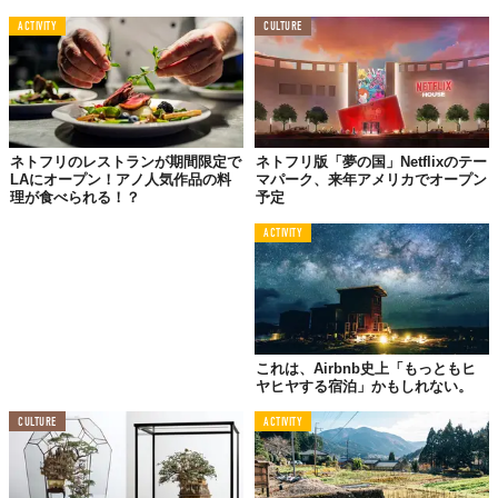
ACTIVITY
CULTURE
ネトフリのレストランが期間限定で
ネトフリ版「夢の国」Netflixのテー
LAにオープン！アノ人気作品の料
マパーク、来年アメリカでオープン
理が食べられる！？
予定
ACTIVITY
©Airbnb Japan株式会社
これは、Airbnb史上「もっともヒ
ヤヒヤする宿泊」かもしれない。
CULTURE
ACTIVITY