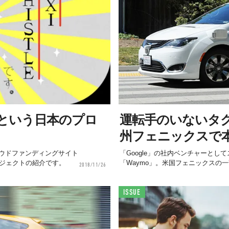
という日本のプロ
運転手のいないタク
州フェニックスで
ウドファンディングサイト
「Google」の社内ベンチャーと
ロジェクトの紹介です。
「Waymo」。米国フェニックスの一
2018/11/26
ISSUE