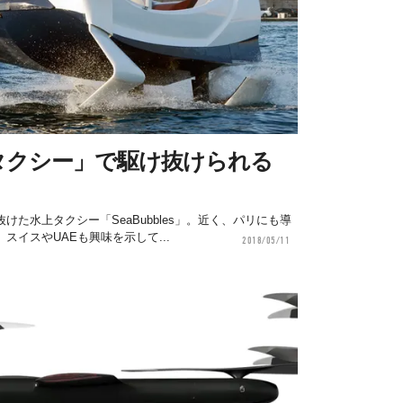
タクシー」で駆け抜けられる
た水上タクシー「SeaBubbles」。近く、パリにも導
イスやUAEも興味を示して...
2018/05/11