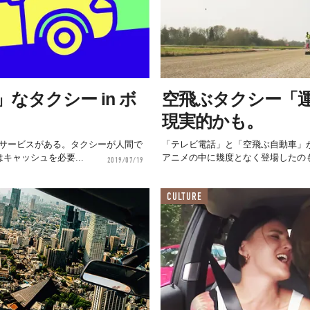
タクシー in ボ
空飛ぶタクシー「
現実的かも。
るサービスがある。タクシーが人間で
「テレビ電話」と「空飛ぶ自動車」
キャッシュを必要...
アニメの中に幾度となく登場したのも
2019/07/19
CULTURE