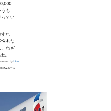
000
いうも
がってい
透すれ
能性もな
に、わざ
もね。
ermission by
Uber
#
海外ニュース