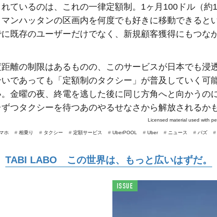
れているのは、これの一律定額制。1ヶ月100ドル（約10,
、マンハッタンの区画内を何度でも好きに移動できると
でに既存のユーザーだけでなく、新規顧客獲得にもつな
。
度距離の制限はあるものの、このサービスが日本でも浸
合いであっても「定額制のタクシー」が普及していく可
い。金曜の夜、終電を逃した後に同じ方角へと向かうの
台ずつタクシーを待つあのやるせなさから解放されるか
Licensed material used with p
マホ
#
相乗り
#
タクシー
#
定額サービス
#
UberPOOL
#
Uber
#
ニュース
#
バズ
TABI LABO この世界は、もっと広いはずだ。
ISSUE