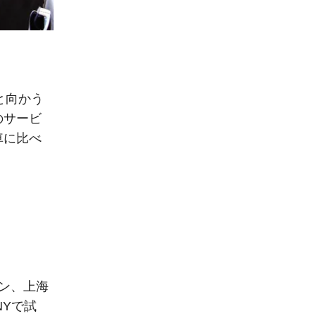
と向かう
のサービ
車に比べ
ドン、上海
NYで試