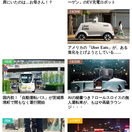
席にいたのは…お母さん！？
ーゲン」のEV充電ロボット
CULTURE
アメリカの「Uber Eats」が、ある
進化をとげようとしている……
ISSUE
CULTURE
国内初！「自動運転バス」が茨城県
AIの秘書つき？ロールスロイスの無
境町で間もなく運行開始
人運転車が、もはや高級ラウン
ジ・・・
ITEM
ACTIVITY