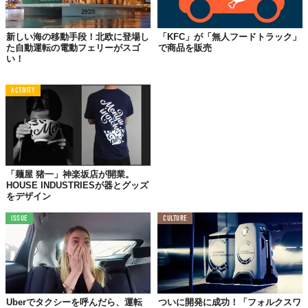
新しい海の移動手段！北欧に登場し
「KFC」が「無人フードトラック」
た自動運転の電動フェリーがスゴ
で商品を販売
い！
ACTIVITY
「麺屋 猪一」神楽坂店が開業。
HOUSE INDUSTRIESが器とグッズ
をデザイン
ISSUE
CULTURE
Uberでタクシーを呼んだら、運転
ついに開発に成功！「フォルクスワ