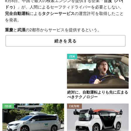
8月8日、中国で最大の検索エンジンを提供する企業「
百度（バイ
ドゥ）
」が、人間によるセーフティドライバーを必要としない、
完全自動運転
による
タクシーサービス
の運営許可を取得したこと
を発表。
重慶
と
武漢
の2都市からサービスを提供するという。
まず、同社は
自動運転タクシー
を5台配備。重慶では9時30分から
続きを見る
16時30分まで、武漢では9時から17時まで利用できるようにな
る。対象エリアは重慶は30平方キロメートル、武漢は13平方キロ
ITEM
メートルとのこと。
これに合わせてバイドゥは
デモ動画
を公開。無人自動運転タクシ
ーサービスの概要をうかがい知ることができる。
絶対に、自動運転よりも先に広まる
べきテクノロジー
ISSUE
CULTURE