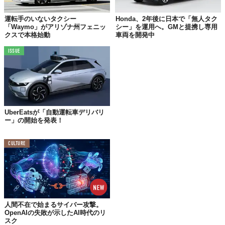
運転手のいないタクシー
Honda、2年後に日本で「無人タク
「Waymo」がアリゾナ州フェニッ
シー」を運用へ。GMと提携し専用
クスで本格始動
車両を開発中
©
Baidu Inc. / YouTube
ISSUE
ドライバーがいなくても
ハンドルが動いている
様子は、ちょっと
不思議な感覚。
最初はユーザーも慣れないかもしれないが、完全自動（無人運
転）という不安さえ払拭できれば、きっと多くの人の足となるこ
とだろう。
UberEatsが「自動運転車デリバリ
ー」の開始を発表！
いつの日か、日本でもドライバーレスなタクシーが走る時代がや
ってくるかもしれない。
CULTURE
Top image: ©
Baidu, Inc.
TABI LABO
この世界は、もっと広いはずだ。
人間不在で始まるサイバー攻撃。
OpenAIの失敗が示したAI時代のリ
スク