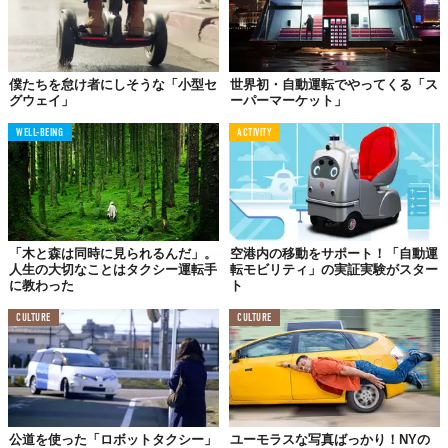
僕たちを怠け者にしそうな「小型セ
世界初・自動運転でやってくる「ス
グウェイ」
ーパーマーケット」
WELL-BEING
ACTIVITY
「木と森は同時に見られるんだ」。
空港内の移動をサポート！「自動運
人生の大切なことはタクシー運転手
転モビリティ」の実証実験がスター
に教わった
ト
CULTURE
CULTURE
公道を使った「ロボットタクシー」
ユーモラスな写真ばっかり！NYの