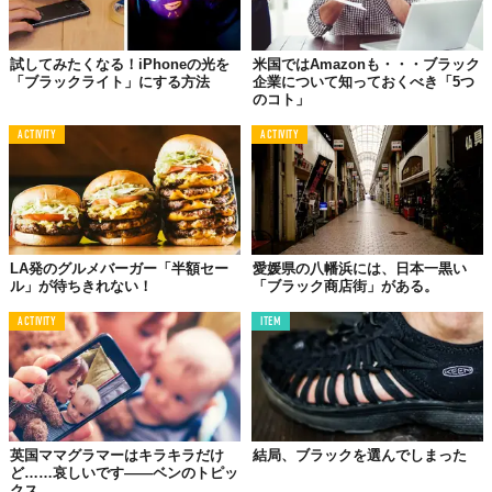
試してみたくなる！iPhoneの光を
米国ではAmazonも・・・ブラック
「ブラックライト」にする方法
企業について知っておくべき「5つ
のコト」
ACTIVITY
ACTIVITY
LA発のグルメバーガー「半額セー
愛媛県の八幡浜には、日本一黒い
ル」が待ちきれない！
「ブラック商店街」がある。
ACTIVITY
ITEM
英国ママグラマーはキラキラだけ
結局、ブラックを選んでしまった
ど……哀しいです――ベンのトピッ
クス