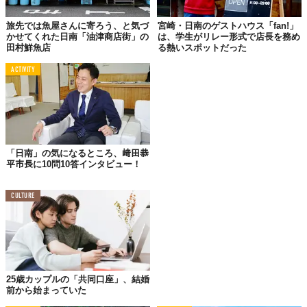
旅先では魚屋さんに寄ろう、と気づ
宮崎・日南のゲストハウス「fan!」
かせてくれた日南「油津商店街」の
は、学生がリレー形式で店長を務め
田村鮮魚店
る熱いスポットだった
地元に活気を！ と愛媛県の八幡浜で企画されたのは、中心街の新
町商店街を「黒ずくめ」にすること。
ACTIVITY
シャッター通りのブラックさを逆手にとったかのようなこの取り
組み、おもしろがってくれる街の人たちも徐々に増え、今では55
店舗が協力（2018年1月現在）。八幡浜市内のブラックにまつわ
るグルメやスポットを70点以上掲載している「ブラックリスト」
も、すでに第3弾まで改定されています。
「日南」の気になるところ、﨑田恭
平市長に10問10答インタビュー！
通りには、黒い郵便ポストや、黒い自動販売機が……。
CULTURE
25歳カップルの「共同口座」、結婚
前から始まっていた