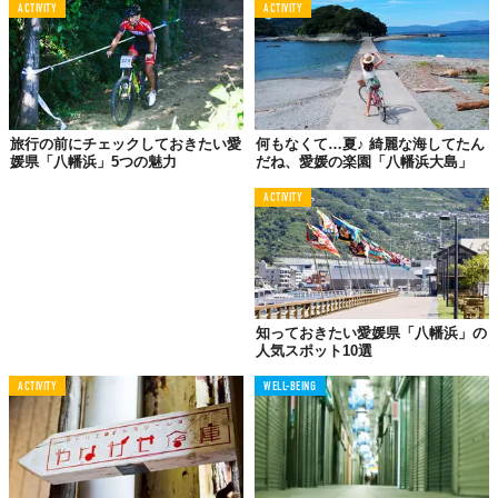
ACTIVITY
ACTIVITY
旅行の前にチェックしておきたい愛
何もなくて…夏♪ 綺麗な海してたん
媛県「八幡浜」5つの魅力
だね、愛媛の楽園「八幡浜大島」
黒だしちゃんぽんと
ACTIVITY
黒お好み焼き
知っておきたい愛媛県「八幡浜」の
人気スポット10選
ACTIVITY
WELL-BEING