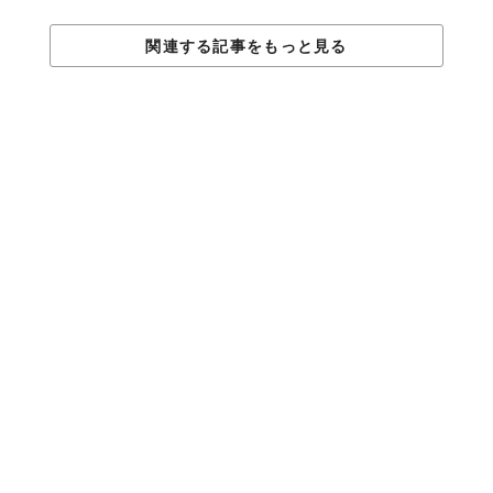
関連する記事をもっと見る
うすかわ饅頭で有名な、1897年（明治30年）創業の老舗和菓子屋
さん「宮川菓子舗」も思った以上に真っ黒でした。
ブラックリストの殿堂入り商品でもある「柑黒まんじゅう」は、
竹炭を練りこんだつくね芋の生地が、とにかくブラック。ただし
中には、伊予柑の風味がする白あんが入っています。ブラック&
ホワイト。
他には、黒豆をベースにしたモンブランも人気です。