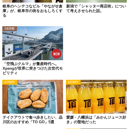
岐阜のヘンテコなビル「やながせ倉
新潟で「シャッター商店街」につい
庫」が、岐阜市の街をおもしろくす
て考えさせられた話。
る
ソウルフードの八幡浜ちゃんぽんも、黒くなっちゃいました。
CULTURE
商店街にある「愛花亭」で食べられるのは、イカスミを使った黒
だしのスープ。サービスには黒ライスもついてきます。黒いちゃ
んぽんってどうなんだろう……と思いきや、魚介の風味が濃厚
で、とてもおいしくいただきました。
麺の気分じゃないときは、黒いお好み焼きもどうぞ。
「空飛ぶクルマ」が量産時代へ。
Xpengが世界に突きつけた次世代モ
ビリティ
ACTIVITY
ACTIVITY
テイクアウトで食べ歩きしたい、品
愛媛・八幡浜は「みかんジュース好
川区のおすすめ「TO GO」5選
き」の聖地だった