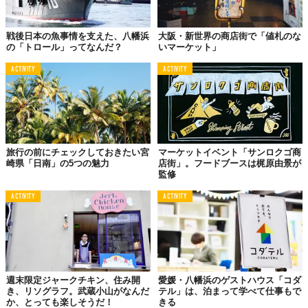
戦後日本の魚事情を支えた、八幡浜
大阪・新世界の商店街で「値札のな
の「トロール」ってなんだ？
いマーケット」
ACTIVITY
ACTIVITY
旅行の前にチェックしておきたい宮
マーケットイベント「サンロクゴ商
崎県「日南」の5つの魅力
店街」。フードブースは梶原由景が
監修
柑黒まんじゅうと
ACTIVITY
ACTIVITY
黒豆のモンブラン
週末限定ジャークチキン、住み開
愛媛・八幡浜のゲストハウス「コダ
き、リソグラフ。武蔵小山がなんだ
テル」は、泊まって学べて仕事もで
か、とっても楽しそうだ！
きる