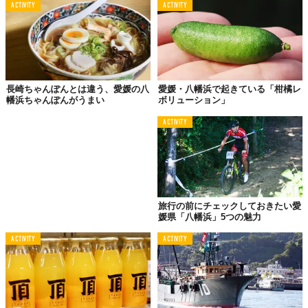
ACTIVITY
ACTIVITY
仕事場ニナル。
コダテルは、コワーキングスペースにもなります。
フリーランスの人も自由に使えるし、仕事の打ち合わせをして
長崎ちゃんぽんとは違う、愛媛の八
愛媛・八幡浜で起きている「柑橘レ
OK。初めはまったく違う仕事をそれぞれ進めていた者同士から、
幡浜ちゃんぽんがうまい
ボリューション」
新しいプロジェクトが企てられることもあるかもしれません。
ACTIVITY
ここから生まれるコラボや、つながりを大事にしたいそうです。
泊マレル。
コダテルは、宿泊もできます。仲間と合宿をしてもいいし、八幡
旅行の前にチェックしておきたい愛
浜観光のベースにしてもいい。リモートワークをしながら、中長
媛県「八幡浜」5つの魅力
期滞在の拠点にする、なんてこともできます。
ACTIVITY
ACTIVITY
なかには、移住を検討していて、そのテストケースとして泊まっ
ていくという人もいるそうです。普通のホテルに泊まるのとは少
し違う、もっと地域に根ざした「宿泊体験」ができるんですね。