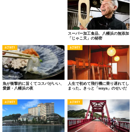
スーパー加工食品、八幡浜の無添加
「じゃこ天」の秘密
ACTIVITY
ACTIVITY
魚が衝撃的に旨くてコスパがいい、
人生で初めて飛行機に乗り遅れてし
愛媛・八幡浜の夜
まった。きっと「waya」のせいだ
運営しているのは、「NPO法人 八幡浜元気プロジェクト」などを
立ち上げ、精力的に地域活性に取り組む、濵田規史さん。
ACTIVITY
ACTIVITY
みかん農家で育ち、小さい頃から人を楽しませることや、地元を
盛り上げることばかり考えていたそう。一度は就職した金融機関
を退職し、コダテルをオープンしました。