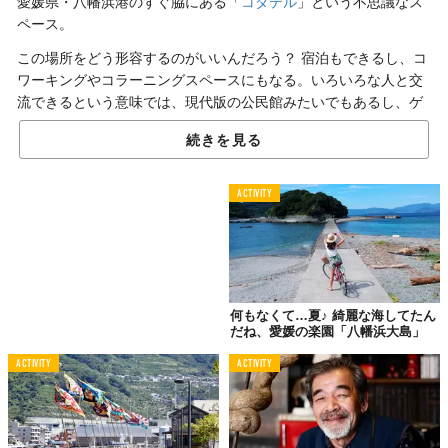
愛媛県・八幡浜港のすぐ脇にある「
コダテル
」という不思議なス
ペース。
この場所をどう形容するのがいいんだろう？ 宿泊もできるし、コ
ワーキングやコラーニングスペースにもなる。いろいろな人と交
流できるという意味では、現代版の公民館みたいでもあるし、ゲ
ストハウスでもある。確かに古民家をリノベしていて、コダテ=戸
続きを見る
建（こだて）ではあるんですが、とにかくおもしろいことをみん
なで企てる場なのだとか。
ACTIVITY
んん〜と悩んでいたら、公式WEBサイトに書いてある「会員制の
ヒミツキチ」という言葉がしっくりきました（笑）。2018年1月
20日にオープンしたばかりの八幡浜のヒミツキチ、コダテルはこ
んなところ！
何もなくて…夏♪ 綺麗な海してたん
だね、愛媛の楽園「八幡浜大島」
ACTIVITY
ACTIVITY