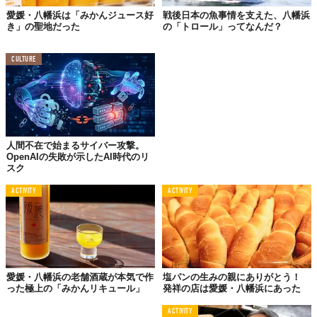
ドミトリータイプなら1泊あたり3000円。個室なら4000円（連泊
愛媛・八幡浜は「みかんジュース好
戦後日本の魚事情を支えた、八幡浜
割引あり）。
き」の聖地だった
の「トロール」ってなんだ？
CULTURE
学ベル。
学校とも塾とも、少し違う。大人と子供の境界線をあいまいにし
ているからこそ、学べることがあるはず。
コダテルで学べるのは、生きるために必要なことやワクワクする
こと、教科書を少しナナメにしたようなことだと思うんです。
人間不在で始まるサイバー攻撃。
OpenAIの失敗が示したAI時代のリ
スク
みんなで学ぶ、っていうのもいいですよね。
ACTIVITY
ACTIVITY
仲間ミツカル。
コダテルはそもそも、いろんな人が集まれる場所。八幡浜に住ん
でいる人も、旅行で来た人も、大人も子供も、ここに集まれば何
か「ワクワク」が始まるような。
愛媛・八幡浜の老舗酒蔵が本気で作
塩パンの生みの親にありがとう！
った極上の「みかんリキュール」
発祥の店は愛媛・八幡浜にあった
企てる人次第で、使い方は何通りにもなるはず。
ACTIVITY