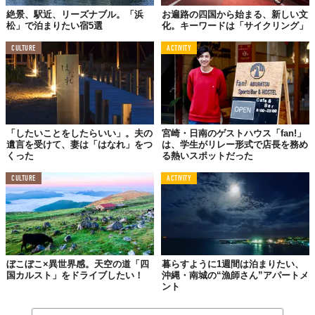
絶景、駅近、リーズナブル。「浜
お遍路の四国から始まる、新しい文
「コダテルはいろいろな使い方ができるんですが、子供た
松」で泊まりたい宿5選
化。キーワードは「サイクリング」
ちや高校生が下校に立ち寄ったり、主婦の方たちが気軽に
集まって何かイベントの準備をしていたり、地元の人と旅
CULTURE
ACTIVITY
行者が話せたり、そういう交流が生まれる場にしたいと思
っているんです。みんなが考えている『おもしろいこと』
を形にできればな、って」
「したいことをしたらいい」。夫の
宮崎・日南のゲストハウス「fan!」
遺言を受けて、妻は「はなれ」をつ
は、学生がリレー形式で店長を務め
くった
る熱いスポットだった
CULTURE
ACTIVITY
ぼこぼこ×異世界感。天空の道「四
暮らすように1週間は泊まりたい、
国カルスト」をドライブしたい！
沖縄・南城の“漁師さん”アパートメ
ント