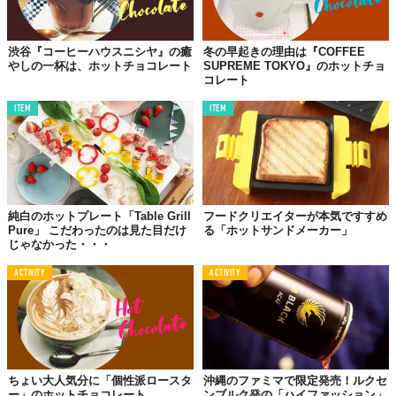
渋谷『コーヒーハウスニシヤ』の癒
冬の早起きの理由は『COFFEE
やしの一杯は、ホットチョコレート
SUPREME TOKYO』のホットチョ
コレート
ITEM
ITEM
純白のホットプレート「Table Grill
フードクリエイターが本気ですすめ
Pure」 こだわったのは見た目だけ
る「ホットサンドメーカー」
じゃなかった・・・
ACTIVITY
ACTIVITY
ちょい大人気分に「個性派ロースタ
沖縄のファミマで限定発売！ルクセ
ー」のホットチョコレート
ンブルク発の「ハイファッション」