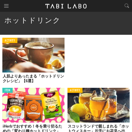
ホットドリンク
ACTIVITY
人肌よりあったまる「ホットドリン
クレシピ」【6選】
ITEM
ACTIVITY
iHerbでおすすめ！冬を乗り切るた
スコットランドで親しまれる「ホッ
めの「変わり種ホットドリンク」
トウィスキー」片手にお花見へ出