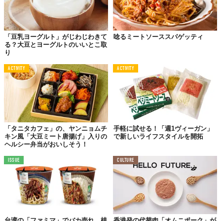
「豆乳ヨーグルト」がじわじわきて
唸るミートソーススパゲッティ
る？大豆とヨーグルトのいいとこ取
り
ACTIVITY
ACTIVITY
「タニタカフェ」の、ヤンニョムチ
手軽に試せる！「週1ヴィーガン」
キン風「大豆ミート唐揚げ」入りの
で新しいライフスタイルを開拓
ヘルシー弁当がおいしそう！
ISSUE
CULTURE
台湾の「ファミマ」でバカ売れ。植
香港発の代替肉「オムニポーク」が