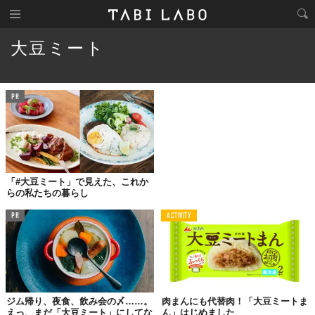
大豆ミート
PR
「#大豆ミート」で見えた、これか
らの私たちの暮らし
PR
ACTIVITY
ジム帰り、夜食、飲み会の〆……。
肉まんにも代替肉！「大豆ミートま
えっ、まだ「大豆ミート」にしてな
ん」はじめました