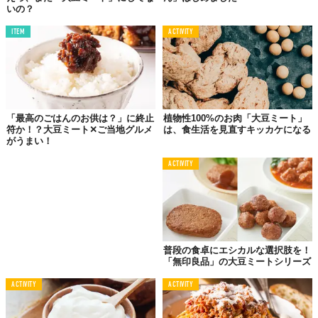
いの？
ITEM
ACTIVITY
「最高のごはんのお供は？」に終止
植物性100%のお肉「大豆ミート」
符か！？大豆ミート✕ご当地グルメ
は、食生活を見直すキッカケになる
がうまい！
ACTIVITY
普段の食卓にエシカルな選択肢を！
「無印良品」の大豆ミートシリーズ
ACTIVITY
ACTIVITY