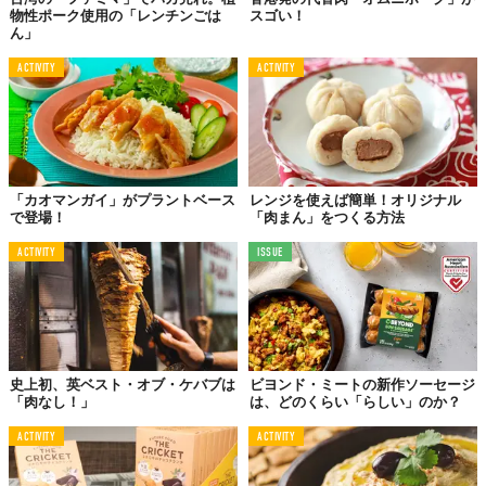
物性ポーク使用の「レンチンごは
スゴい！
ん」
ACTIVITY
ACTIVITY
「カオマンガイ」がプラントベース
レンジを使えば簡単！オリジナル
で登場！
「肉まん」をつくる方法
ACTIVITY
ISSUE
史上初、英ベスト・オブ・ケバブは
ビヨンド・ミートの新作ソーセージ
「肉なし！」
は、どのくらい「らしい」のか？
ACTIVITY
ACTIVITY