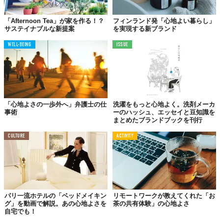
「Afternoon Tea」が家を作る！？
フィンランド発「心地よい暮らし」
サステイナブルな新提案
を実現する新ブランド
WELL-BEING
ISSUE
「心地よさの一歩外へ」弁護士の仕
洗濯をもっと心地よく。洗剤メーカ
事術
ーのハッシュ、エッセイと豆知識を
まとめたブランドブックを刊行
CULTURE
ACTIVITY
パリ一流ホテルの「ベッドメイキン
リモートワークが教えてくれた「お
グ」を動画で解説。あの心地よさを
茶の共有体験」の心地よさ
自宅でも！