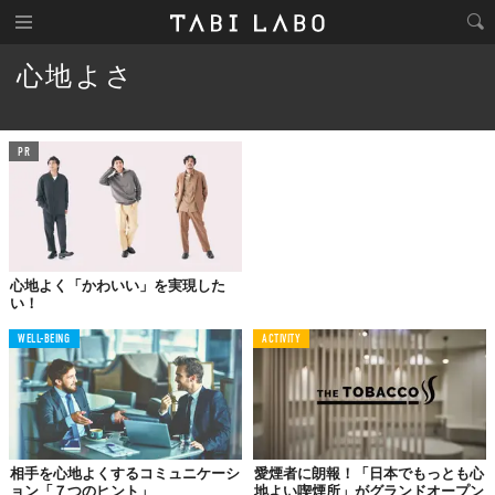
心地よさ
PR
心地よく「かわいい」を実現した
い！
WELL-BEING
ACTIVITY
相手を心地よくするコミュニケーシ
愛煙者に朗報！「日本でもっとも心
ョン「７つのヒント」
地よい喫煙所」がグランドオープン