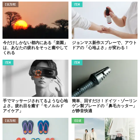
CULTURE
ITEM
今だけしかない都内にある「楽園」
ジョンマス新作スプレーで、アウト
は、あなたの疲れをそっと癒やして
ドアの「心地よさ」が変わる！
くれる
ITEM
ITEM
手でマッサージされてるような心地
簡単、回すだけ！ドイツ・ゾーリン
よさ。疲れ目を癒す「モノルルド
ゲン製ブレードの「鼻毛カッター」
アイケア」
が静音快適
CULTURE
ISSUE