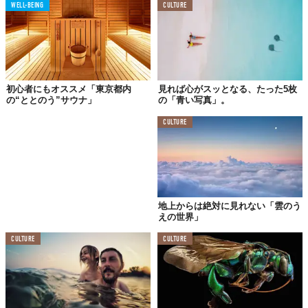
たちを、NAKEDとコラボして音と映像で表現してる空間なんだ。
WELL-BEING
CULTURE
とってもキレイだったよ」
私は先輩の話を聞きながら、動画に見入った。
（おもしろそう。行ってみようかな）
初心者にもオススメ「東京都内
見れば心がスッとなる、たった5枚
「じゃ、頑張ってね」と言いのこし、オフィスの奥へ消えていっ
の“ととのう”サウナ」
の「青い写真」。
た先輩の背中に視線をおくりながら、私は仕事帰りに立ち寄って
みることに決めた。
CULTURE
＊
渋谷駅からすぐ、西部A館7階の特設会場にあるその場所に着いて
入口を抜けると、ヨシダさんがアフリカで撮影した写真がずらり
地上からは絶対に見れない「雲のう
と廊下に並んでいた。
えの世界」
CULTURE
CULTURE