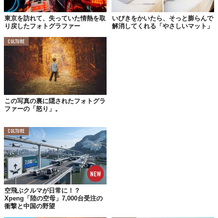
をかけてくれる先輩だった。
東京を訪れて、失っていた情熱を取
いびきをかいたら、そっと膨らんで
今日も彼女の髪の毛はキレイに巻かれていて、明るいオレンジ色
り戻したフォトグラファー
解消してくれる「やさしいマット」
に塗られた口元が笑っていた。
CULTURE
「週明けのプレゼンの準備ね」
パソコン画面をのぞき見た先輩はこう言って、「がんばれ～」と
まるで他人事のように言う。
「ありがとうございます」
この写真の裏に隠されたフォトグラ
ファーの「怒り」。
先輩に返事をした時の声が、無意識のうちに暗くなっているのが
自分でもよくわかった。すると、先輩は手にもっていた携帯画面
を見せてこう言った。
CULTURE
「ここ、きのう彼氏と行ってきたんだけど、仕事前夜にいい息抜
きになったから今日行っておいでよ。渋谷だから近いし」
そして見せてくれたのは、冒頭からリズミカルで軽快な音楽がな
がれる
動画
。
空飛ぶクルマが日常に！？
Xpeng「陸の空母」7,000台受注の
「『Sing-Sing！』っていうイベントなんだけど、フォトグラファ
衝撃と中国の野望
ーのヨシダナギさんがアフリカに行った時に見た色や出会った人