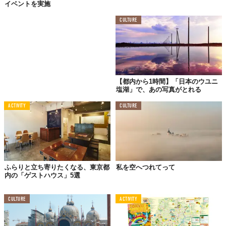
イベントを実施
CULTURE
写真にうつっている、日本では決して出会うことができない人や
風景は、ビルの足元にひろがる都内の混雑をかき消すような雰囲
気を醸し出していた。
【都内から1時間】「日本のウユニ
塩湖」で、あの写真がとれる
そして、その先にある黒い布に覆われたスペースへと足を踏み入
れた。
ACTIVITY
CULTURE
鏡に覆われたその空間は、さっき廊下で見た写真の人たちが着て
いたような、カラフルな色で溢れていた。
ふらりと立ち寄りたくなる、東京都
私を空へつれてって
内の「ゲストハウス」5選
CULTURE
ACTIVITY