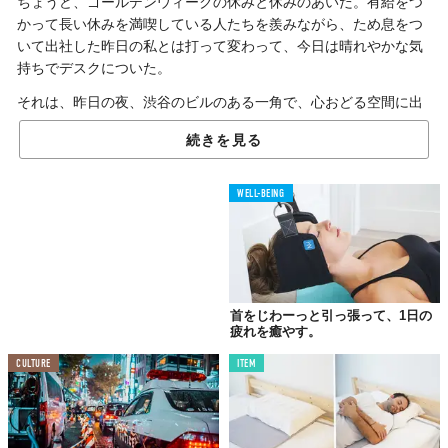
ちょうど、ゴールデンウィークの休みと休みのあいだ。有給をつ
かって長い休みを満喫している人たちを羨みながら、ため息をつ
いて出社した昨日の私とは打って変わって、今日は晴れやかな気
持ちでデスクについた。
それは、昨日の夜、渋谷のビルのある一角で、心おどる空間に出
会えたから。
続きを見る
世間は明日からまたお休み。だからこそ、これを読んでいる皆さ
んにもぜひ行ってみて欲しいので、なにがあったのかコッソリ教
WELL-BEING
えちゃいます。
＊
きのう、出社してため息をつきながら自分の席に座った私。憂鬱
に感じていた原因は、休み明けにすぐ社内でおこなうプレゼンの
首をじわーっと引っ張って、1日の
準備をしなければいけなかったから。
疲れを癒やす。
資料づくりに加えてリハーサルの時間は2日間しかなく、ゴールデ
CULTURE
ITEM
ンウィークの合間のハードワークが目に見えていた。
パソコンの画面とにらめっこし続けていた私の顔を見て「暗い顔
してどうしたの？」と声をかけてくれたのは、隣の部署でよく声