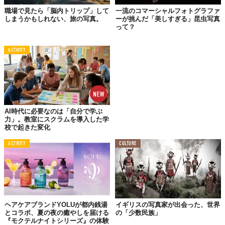
職場で見たら「脳内トリップ」して
一流のコマーシャルフォトグラファ
しまうかもしれない、旅の写真。
ーが挑んだ「美しすぎる」昆虫写真
って？
ACTIVITY
AI時代に必要なのは「自分で学ぶ
力」。教室にスクラムを導入した学
校で起きた変化
ACTIVITY
CULTURE
ヘアケアブランドYOLUが都内銭湯
イギリスの写真家が出会った、世界
とコラボ、夏の夜の癒やしを届ける
の「少数民族」
『モクテルナイトシリーズ』の体験