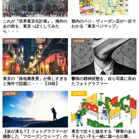
これが『世界東京化計画』。海外の
都内のベジ・ヴィーガン店が一目で
あの街を、東京っぽくしてみた
わかる「東京ベジマップ」
ら・・・
CULTURE
CULTURE
「わっ」
まわりの訪問者たちは、場内に設置されている太鼓などの楽器を
東京の「路地裏夜景」が美しすぎる
鬱病の精神状態を、自ら写真に収め
叩いている。先輩が見せてくれた動画にながれていた、あの軽快
と海外で話題に・・・【18枚】
たフォトグラファー
な音楽も…。
CULTURE
ACTIVITY
【波が凍る？】フォトグラファーが
東京で次々と誕生する「障害のある
撮影した「フローズンウェーブ」の
子もない子も一緒に遊べる公園」