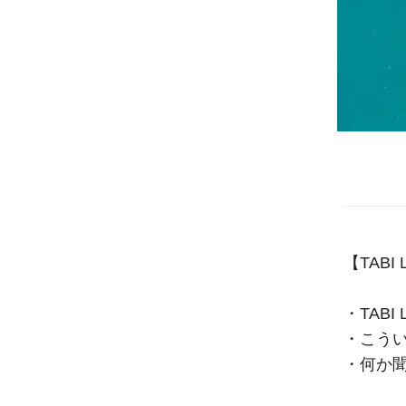
【TABI
・TAB
・こう
・何か