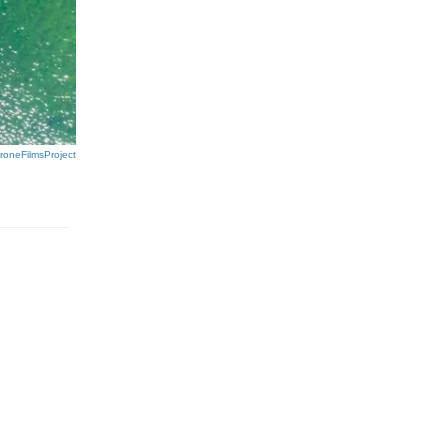
roneFilmsProject