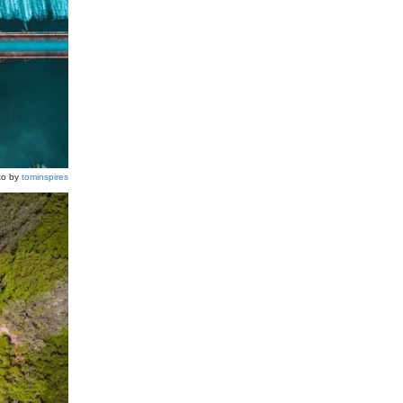
to by
tominspires