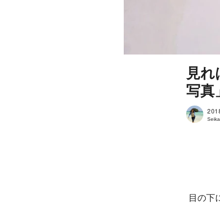
見れ
写真
201
Seika
目の下