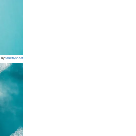
o by
tahitiflyshoot