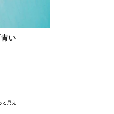
「青い
らと見え