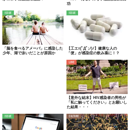
功
ISSUE
ISSUE
「脳を食べるアメーバ」に感染した
【工エｪ(ﾟДﾟ;ﾉ)ﾉ】健康な人の
少年、湖で泳いだことが原因か
「便」が感染症の飲み薬に！？
LOVE
【意外な結末】HIV感染者の男性が
「私に触ってください」とお願いし
た結果・・・
ISSUE
CULTURE