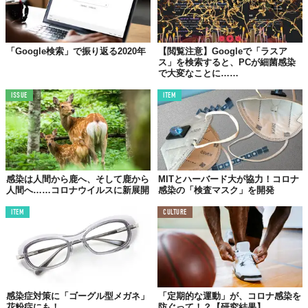
「Google検索」で振り返る2020年
【閲覧注意】Googleで「ラスア
ス」を検索すると、PCが細菌感染
で大変なことに……
ISSUE
ITEM
感染は人間から鹿へ、そして鹿から
MITとハーバード大が協力！コロナ
人間へ……コロナウイルスに新展開
感染の「検査マスク」を開発
ITEM
CULTURE
感染症対策に「ゴーグル型メガネ」
「定期的な運動」が、コロナ感染を
花粉症にも！
防ぐって！？【研究結果】