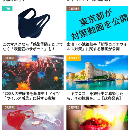
ITEM
CULTURE
このマスクなら「感染予防」だけで
出演・小池都知事「新型コロナウイ
なく「表情筋のサポート」も！
ルス対策」に関する動画が公開
CULTURE
ACTIVITY
4200人の被験者を募集中！ドイツ
「キプロス」を旅行中に感染した
「ウイルス感染」に関する実験
ら、その旅費を......【政府発表】
CULTURE
CULTURE