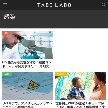
感染
LOVE
HIV感染から女性を守る「細菌コン
ドーム」が発見された！（米研究）
ISSUE
ACTIVITY
リベリアで、アメリカ人カメラマン
世界初とWHOが認定！キューバが
がエボラ出血熱に感染！
「HIV・梅毒」の母子感染撲滅に成