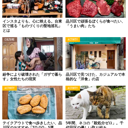
インスタよりも、心に映える。台東
品川区で頑張るぼくらが食べたい、
区で巡る「ものづくりの聖地巡礼」
「うまい肉」たち
とは
CULTURE
ACTIVITY
紛争により破壊された「ガザで暮ら
品川区で見つけた、カジュアルで本
す」女性たちの現実
格的な「洋食」の店
ACTIVITY
ACTIVITY
テイクアウトで食べ歩きしたい、品
5年間、ネコの「殺処分ゼロ」。千
川区のおすすめ「TO GO」5選
代田区の優しい取り組み