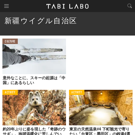
新疆ウイグル自治区
CULTURE
意外なことに、スキーの起源は「中
国」にあるらしい
ACTIVITY
ACTIVITY
約20年ぶりに姿を現した「奇跡のウ
東京の天然温泉#4 下町観光で寄り
サギ」。地球温暖化に苦しんでい
たい「台東区・墨田区」の銭湯4選