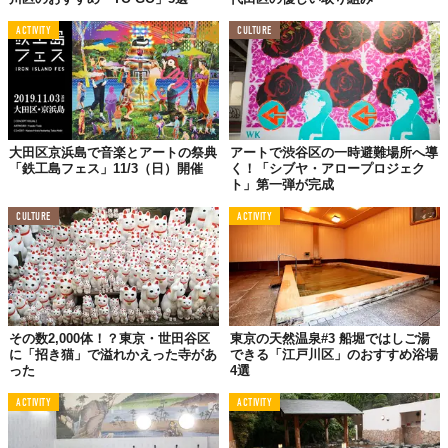
ACTIVITY
CULTURE
大田区京浜島で音楽とアートの祭典
アートで渋谷区の一時避難場所へ導
「鉄工島フェス」11/3（日）開催
く！「シブヤ・アロープロジェク
ト」第一弾が完成
CULTURE
ACTIVITY
その数2,000体！？東京・世田谷区
東京の天然温泉#3 船堀ではしご湯
に「招き猫」で溢れかえった寺があ
できる「江戸川区」のおすすめ浴場
った
4選
ACTIVITY
ACTIVITY