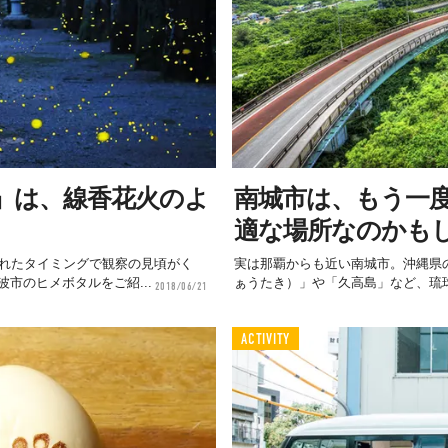
」は、線香花火のよ
南城市は、もう一
適な場所なのかも
遅れたタイミングで観察の見頃がく
実は那覇からも近い南城市。沖縄県
市のヒメボタルをご紹...
ぁうたき）」や「久高島」など、琉球
2018/06/21
ACTIVITY