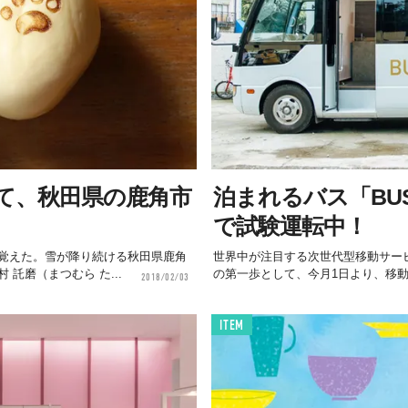
て、秋田県の鹿角市
泊まれるバス「BU
で試験運転中！
覚えた。雪が降り続ける秋田県鹿角
世界中が注目する次世代型移動サービス「Ma
託磨（まつむら た...
の第一歩として、今月1日より、移動型
2018/02/03
ITEM