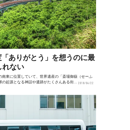
度「ありがとう」を想うのに最
しれない
の南東に位置していて、世界遺産の「斎場御嶽（せーふ
の起源となる神話や遺跡がたくさんある街...
2018/04/22