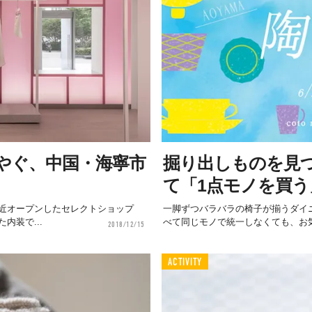
やぐ、中国・海寧市
掘り出しものを見
て「1点モノを買
最近オープンしたセレクトショップ
一脚ずつバラバラの椅子が揃うダイ
内装で...
べて同じモノで統一しなくても、お気
2018/12/15
ACTIVITY