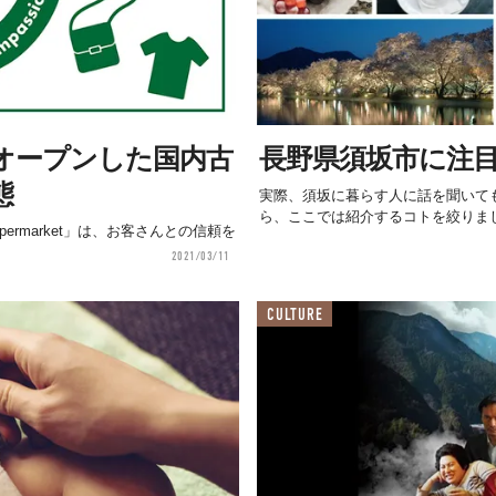
オープンした国内古
長野県須坂市に注目
態
実際、須坂に暮らす人に話を聞いて
ら、ここでは紹介するコトを絞りま
permarket」は、お客さんとの信頼を
2021/03/11
CULTURE