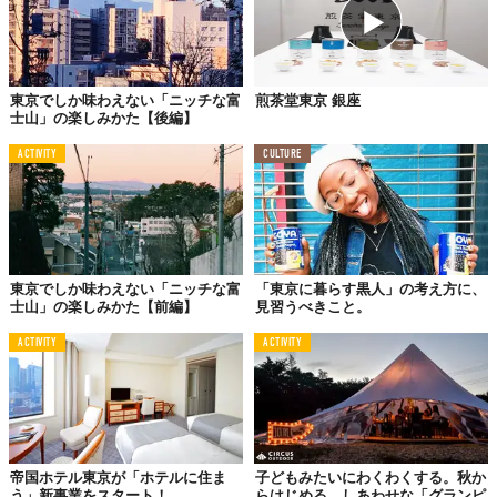
東京でしか味わえない「ニッチな富
煎茶堂東京 銀座
士山」の楽しみかた【後編】
ACTIVITY
CULTURE
東京でしか味わえない「ニッチな富
「東京に暮らす黒人」の考え方に、
士山」の楽しみかた【前編】
見習うべきこと。
ACTIVITY
ACTIVITY
帝国ホテル東京が「ホテルに住ま
子どもみたいにわくわくする。秋か
う」新事業をスタート！
らはじめる、しあわせな「グランピ