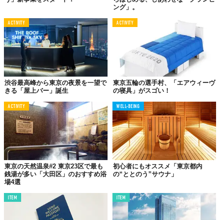
ング」。
ACTIVITY
ACTIVITY
渋谷最高峰から東京の夜景を一望で
東京五輪の選手村、「エアウィーヴ
きる「屋上バー」誕生
の寝具」がスゴい！
ACTIVITY
WELL-BEING
東京の天然温泉#2 東京23区で最も
初心者にもオススメ「東京都内
銭湯が多い「大田区」のおすすめ浴
の“ととのう”サウナ」
場4選
ITEM
ITEM