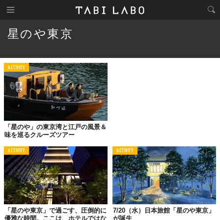
星のや東京
ACTIVITY
「星のや」の東京湾と江戸の風景＆
味を巡るクルーズツアー
ACTIVITY
ACTIVITY
「星のや東京」で過ごす、圧倒的に
7/20（水）日本旅館「星のや東京」
優雅な時間。ここは、ホテルではな
が誕生