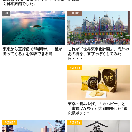
く日本旅館でした。
PR
CULTURE
東京から直行便で3時間半、「星が
これが『世界東京化計画』。海外の
降ってくる」を体験できる島
あの街を、東京っぽくしてみた
ら・・・
ACTIVITY
東京の新みやげ、「カルビー」と
「東京ばな奈」が共同開発した”進
化系ポテチ”
ACTIVITY
ACTIVITY